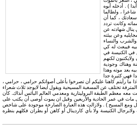
ي ، أشعر بالموت
ا ) . أدخله أبوه
 من أنك جعلت مني شاعرا ، ولطالما
عادتك ، كما أن
ماته وكانت تردد
 ينال شهادته عن
يليه وعن بيئته
 والشرب والنساء
بيه فيبعث له كي
س في الكنيسة في
 ولايكتبون لكنهم
ة وهناك وجودية
يه بعد موته وهذا
م 1909 طبعت كتبه وكانت عشرين مجلدا فهي كثيرة جدا
 اذا ما رأيتم كاهنا عليكم أن تصرخوا بأعلى أصواتكم حرامي ، حرامي ،
ة المترفة تختلف عن المسغبة المسيحية ويقول ايضا لايوجد ثلاث شعراء
معه معظم الطبقة البروليتارية ومعدمي العالم البائس أنذاك. كان
عل مات في عمر الحادية والأربعين وقبل ان يموت أوصى أن يكتب على
ل ومع المسيح ) . ولازالت هذه العبارة الصارخة موجودة على شاخص
ولابرجال الكنيسة ولا بأي كاردينال أو كاهن أو بطران فكلهم بنظره