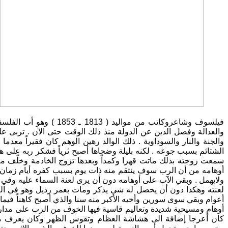
فيلسوف وشاعروكاتب من م
والعدالة وفصل الدين عن الدولة منذ ذلك الوقت حتى الآن . تربى ع
والجنة والنار والسوداوية . ذلك الوالد رهين الوهم كان فقيراً معدم
الشتائم بسبب جوعه . لكنه بليلة وضحاها أصبح ثرياً فشكر ربه على ه
سمعت زوجته بذلك ماتت قهرا وكمداّ وبعدها تزوج الخادمة وخلّف م
أوهامه من أن الرب سوف ينتقم منه ذات يوم بسبب كفره أيام زمان
ولايهمل . وبقي الآب على أوهامه دون أن يرى لعنة السماء عليه وف
لعنته وهكذا دون أن يحصل له شي يذكر ومات بعمر رذيل وهو في الثان
أعوام وبقي سوى سورين وأخيه الأكبر منه سنا والذي أصبح كاهناً فيما
أوهام ومسيحية شديدة وتعاليم قاسية فيها الخوف من الرب على مدار
كان أعرجا إضافة الى هشاشة العظام وتقوس الظهر وكان يعرف من أ