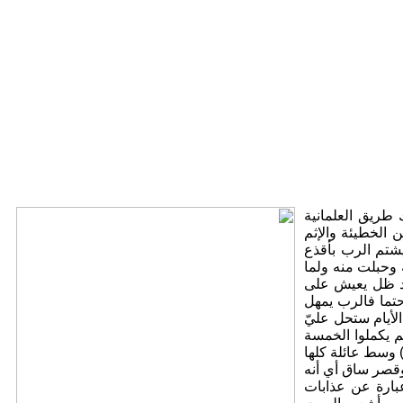
دنمارك طريق العلمانية
 الخطيئة والإثم
يشتم الرب بأقذع
 وحبلت منه ولما
لد ظل يعيش على
تما فالرب يمهل
لأيام ستحل عليّ
م يكملوا الخمسة
 وسط عائلة كلها
وقصر ساق أي أنه
بارة عن عذابات