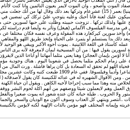
 قال ( أنني المعذب الوحيد بالأرض الذي يعيش الحاضر بأسرار الماض
د الموت وأصحو ، وان الموت لايمر بعيون النائمين وانا كنت لاأنام أبد
لمدارس الكنيسة لكنه كرهها وإتجه للشعر وأحب فتاة وخطبها ( فرجينيا) بعمر ( 15) عشرعام وتركها بعد ذلك وقال لها
ون عليك لعنة فأنا أحبك وعليه يتوجب عليّ تركك كي تمضين في س
اح عليها ولذلك تركها . تزوجت حبيبته وظلّت على حبها لسورين حتى م
ي مدرسة الفيلسوف الألماني (هيغل) وتأثر به وأيضا قدم دراسته لكي
) وأخذ سورين كيركغارد هذه المقولة وعرف نفسه فكان مختلفا عن مجا
بعد ذلك بدأ يستسلم أو يتمرد على الحياة وإتخذ طريق اللهو والمقاهي
 كأستاذ في اللغة اللاتينية . يموت أخوه الأكبر ويبقى هو الوحيد لأ
ة لسورين يقول فيها : من أن المسيحية ايمان لامعرفة لآنه يرى النا
ؤمن بإيمان العجائز) وهنا يعني مثلما أمهاتنا أو آباءنا الذين لايقرؤن
على زمام الحكم مثلما يحصل في شعوبنا اليوم . هناك وجودية مؤمن
حياة اللهو لم تحقق له السعادة بل كان يراها فاشلة . ورث المال من أب
مما ساعده في أن لايعمل أبدا وانما فقط كرس نفسه للكتابة فأصبح شاعرا وأديبا وفيلسوفا. ففي عا
أؤمن . ومن الأقوال الشهيره له في عدائه للكنيسة كان يقول لأصدقائه (
 الخلاص منه وهذا مما سبب إحراجا لأخيه الكاهن . ويقول ان حياة الكهن
العمل وهم لايعملون شيئا ووصفهم من أنهم اكلة لحوم البشر ووقفت 
دستور ولا الحروب . طيلة حياته كان عنده شعور انه يموت صغيرا وبالف
ظات ..أنتصر وينتهي كل العذاب وسوف أكون مع الوديان والسحر والجما
ه وإيمانه المختلف فهو مؤمن بالذات الإلهية لكنه لايؤمن بالكنيسة 