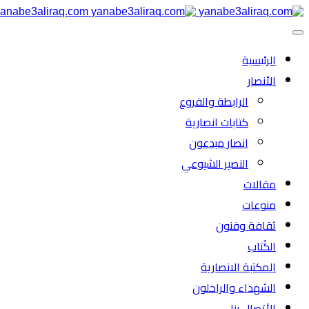
anabe3aliraq.com
الرئیسية
الأنصار
الرابطة والفروع
كتابات انصارية
انصار مبدعون
النصیر الشیوعي
مقالات
منوعات
ثقافة وفنون
الكُتاب
المكتبة الانصارية
الشهداء والراحلون
الأتصال بنا