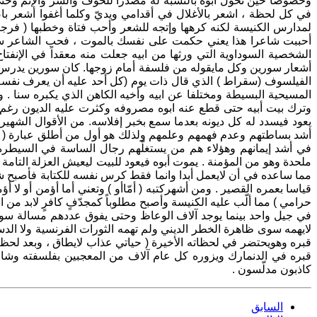
وخصوصا حين تحول أبوه بالنسبة له مصدرا للخوف والشر والإثم وحتى
في كل لحظة ، اشعر بالأغلال في أقدامي ويديّ وكلما أغفوا أشعر باصفا
أحببت شاعرا هذا يعني حكمت على نفسك بالموت ، فحب الشاعر سيك
الشخصية السوداوية التي ورثها من ابيه جعلت منه معقداً في الإنفت
أشعار سورين وكل مايقوله من فلسفة أمام زوجها. كان سورين يدرس ف
الفيلسوف (سقراط ) الذي قال ذات يوم (كل أحد عليه أن يعرف نفسه
المسيحية البسيطة ومختلفا عن ابيه وأخيه الكاهن الذي يكبره سنا . و
وترك بيت أبيه حتى قطع عنه ابوه مصروفه وكثرت عليه الديون رغم عمله
يعود فيسدد له كل ديونه بعدما سمع بخبر إفلاسه. من الأقوال الشهير
أشد بساطتهم وعدم فهمهم وعلمهم ولذلك هو أول من أطلق عبارة ( أنا لا أ
في أشد إيمانهم وهؤلاء هم من يستغلّهم رجال الساسة في السيطرة 
ملحدة وهو من المؤمنة . يموت أبوه فيعود للبيت ليعيش العزلة التامة ف
قياسا بعمره القصير . ومن أشهركتبه ( أمّاأو ) وتعني أما أؤمن أو لا 
حرامي ) مما ألّب عليه الكنيسة وأصبح مطلوباً كمجدّفٍ كافرٍ لابد من
في جيل واحد بينما يوجد آلاف الوعاظ وحتى يفوق عددهم مسالة سوق 
لايهمه سوى ظاهرة الخطر الديني ولم تهمه الثورات الفرنسية ولا ال
قبره وهويحتضر في لحظاته الأخيرة ( حياتي عذاب لايطاق ، وبعد لح
قبره في الدنمارك ويزوره كل عام آلاف من المعجبين بفلسفته وشاعريت
كاذبون مدلّسون .
السابق