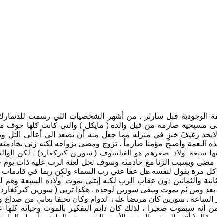
واليد ( 1813 ـ 1853 ) وهو أب الفلسفة الوجودية قبل سارتر . من أشهر الشخصيات التي رسمت لل
لى مسيحية صارمة من قبل والده ( مايكل ) والتي كانت كلها خوف من
ا لايجد رغيفَ خبزٍ في منزله مما جعل منه أن يصعد الى أعالي التل و
ذه النعمة وأصبح مؤمنا صارماً . تزوج ومضى بزواجه لكنه زنى بخادمته
نها سبعة أولاد أصغرهم هو الفيلسوف ( سورين كيركغارد) . لكن الوا
 مضى وبسبب الزنا مع خادمته وسوف تحل لعنة الرب عليه ذات يوم ح
ي كل مرة يقول لنفسه هل عفا عني رب السماء ولكن ربما في قادمات ا
ية والثمانين دون عقاب الرب لكنه إبتلى بموت أولاده السبعة وهم ل
 بعد ومن ثم يموت ويبقى سورين لوحده . هكذا تربى ( سورين كيركغارد)
 الساعة . سورين كان مريضا على الدوام وكان نحيفا يعاني من صداع 
نه سيموت صغيرا ، لذلك كان دائم التفكير بالموت وحياته كلها ع