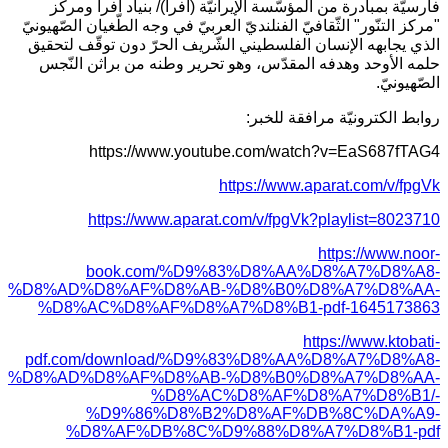
فارسيّة بمبادرة من المؤسّسة الإيرانيّة (افرا)/ بنياد افرا ومركز
"مركز التنّور" الثّقافيّ الفنلنديّ العربيّ في وجه الطّغيان الصّهيونيّ
الذي يجابهه الإنسان الفلسطيني الشّريف الحرّ دون توقّف لتحقيق
حلمه الأوحد وهدفه المقدّس، وهو تحرير وطنه من براثن النّجس
الصّهيونيّ.
روابط الكترونيّة مرافقة للخبر:
https://www.youtube.com/watch?v=EaS687fTAG4
https://www.aparat.com/v/fpgVk
https://www.aparat.com/v/fpgVk?playlist=8023710
https://www.noor-
book.com/%D9%83%D8%AA%D8%A7%D8%A8-
%D8%AD%D8%AF%D8%AB-%D8%B0%D8%A7%D8%AA-
%D8%AC%D8%AF%D8%A7%D8%B1-pdf-1645173863
https://www.ktobati-
pdf.com/download/%D9%83%D8%AA%D8%A7%D8%A8-
%D8%AD%D8%AF%D8%AB-%D8%B0%D8%A7%D8%AA-
%D8%AC%D8%AF%D8%A7%D8%B1/-
%D9%86%D8%B2%D8%AF%DB%8C%DA%A9-
%D8%AF%DB%8C%D9%88%D8%A7%D8%B1-pdf