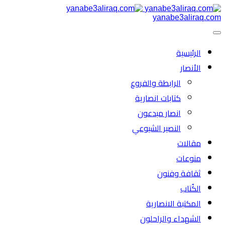
yanabe3aliraq.com
الرئیسية
الأنصار
الرابطة والفروع
كتابات انصارية
انصار مبدعون
النصیر الشیوعي
مقالات
منوعات
ثقافة وفنون
الكُتاب
المكتبة الانصارية
الشهداء والراحلون