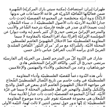
طهران/ إيران: استضافتْ (مكتبة سيتي بارك المركزيّة) الشّهيرة
ضمن فعاليّاتها الثّقافيّة الدّوريّة في قاعة الاجتماعات في ندوتها
الـ(32) ندوة أدبيّة متخصّصة عن المجموعة القصصيّة (حدث ذات
جدار) للأديبة الأردنيّة ذات الأصول الفلسطينيّة أ. د. سناء الشّعلان
(بنت نعيمة) الذي صدر في طبعة فارسيّة بترجمة الشّاعر والأديب
والمترجم الإيرانيّ مرتضى حيدريّ آل كثير باسم (به وقت ديوار) عن
المؤسّسة الإيرانيّة (افرا)/ بنياد افرا المعنيّة بالمقاومة لا سيما
المقاومة الفلسطينيّة ضدّ الاحتلال الصّهيونيّ الغاشم لفلسطين
المحتلّة الأبيّة، بالشّراكة مع مركز "مركز التنّور" الثّقافيّ الفنلنديّ
العربيّ الذي يرأسه الأديب العراقيّ عباس داخل حسن.
شارك في النّدوة كلّ من المترجم للعمل من العربيّة إلى الفارسيّة
مرتضى حيدريّ آل كثير، والنّاقد الإيرانيّ المتخصّص هادي
خورشاهيان، وعدد من المختصّين والأدباء والمهتمين والإعلاميين.
تأتي هذه النّدوة دعماً للقضيّة الفلسطينيّة وأدباء المقاومة
الفلسطينيّة في وقت حاسم من تاريخ النّضال الفلسطينيّ الشّجاع
في مواجهة الاحتلال الصّهيونيّ الغاشم الذي يمعن في القتل والذبح
والتّنكيل والقتل والتهجير في أهل فلسطين المحتلّة لا سيما في غزّة
الأبيّة، كما أنّ المجموعة القصصيّة (حدث ذات جدار) للأديبة سناء
الشّعلان هي مجموعة قصصيّة تقوم على وحدة موضوع المقاومة
الفلسطينيّة؛ إذ إنّها تدور حول ثيمتين اثنتين لا ثالث لهما، الثيّمة الأولى