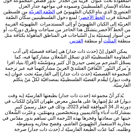
المعقودة تحت عنوان "قريباً من الجدار" تدور قصص المجموعة حول
معاناة الإنسان الفلسطينيّ وصموده في مواجهة جدار العزل
العنصريّ الذي بناه الكيان الصّهيونيّ في
الضّفة الغربيّة
من فلسطين
المحتلّة قرب
الخطّ الأخضر
؛ لمنع دخول الفلسطينيين سكّان الضّفة
الغربيّة إلى الكيان الصّهيونيّ أو إلى المستدمرات
الصّهيونيّة القريبة
من الخط ّالأخضر.يتشكّل هذا الحاجز من سياجات وطرق دوريّات، أو
من أسوار إسمنتيّة بدل السّياجات في المناطق المأهولة بكثافة مثل
منطقة
المثلّث
أو منطقة
القدس
.
يمكن القول إنّ (حدث ذات جدار) هي إضافة قصصيّة إلى أدب
المقاومة الفلسطينيّة الذي تسجّل الشّعلان مشاركتها فيه، كما
يسجّل المترجم مرتضى حيدريّ آل كثير ومؤسّسّة (افرا)/ بنياد افرا
و"مركز التنّور" الثّقافيّ الفنلنديّ العربيّ مشاركتهما فيه عبر ترجمة
المجموعة القصصيّة (حدث ذات جدار) إلى الفارسيّة تحت عنوان (به
وقت ديوار) ليقّدم القضيّة الفلسطينيّة بمصداقيّة لكلّ مَنْ يتكلّم
الفارسيّة.
يُذكر أنّ مجموعة (حدث ذات جدار) بطبعتها الفارسيّة (به وقت
ديوار) قد تمّ إشهارها على هامش معرض طهران الدّوليّ للكتاب في
دورته الـ 34 الموافقة للعام 2023، وذلك في حفل رسميّ كبير
بمشاركات أدباء وأكاديميين ومتخصّصين ومهتمّين، وعبّرت الشّعلان
حينها عن سعادتها وفخرها بهذه التّرجمة التي تساهم بدور مقدّس في
محاربة الاستعمار الصّهيونيّ الغاشم، وفضح مخازيه وسقوطه
وظلمه، كما عدّت الطّبعة الفارسيّة لـ (حدث ذات جدار) صرخة