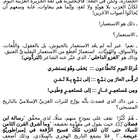
الحضارة، ولكن في اللغة؛ فالإنجليزيَّة هي لغة الجزيرة العَرَبيَّة اليوم.
لكأنَّ العَرَب بلا هويَّةٍ ولا لغةٍ، وإنَّما هم ببغاوات، غاية وسعهم أن
يُحاكوا أصوات الآخَرين!
ـ ذلك هو الاستعمار!
ـ الاستعمار؟
ـ نعم! غير أنه لم يعُد الاستعمار بالجيوش، بل بالعقول، واللُّغات،
والأسواق، والهُويَّات. استعمارٌ أفظع من الاستعمار التقليديِّ العتيق.
وذاك هو "
الغزو الداخلي
"، الذي عبَّر عنه الشاعر (
البَردُّوني
):
غُزاةُ اليومِ كالطَّاعون ::: يَخفَى وهْوَ يَستشري
تَرقَّـى العارُ مِن بَـيْـعٍ ::: إلى بَـيْـعٍ بِـلا ثَـمَـنِ
ومِن مُستَعمِـرٍ غــازٍ ::: إلى مُستَعمِـرٍ وَطَنِـي!
ـ مَن ذاك الذي قصدتَ بأنَّه يؤرِّخ للتراث العَرَبيِّ الإسلاميِّ بالتاريخ
المسيحي؟
ـ هُمُ كُثْرُ! تقف على نموذجٍ منهم، مثلًا، لدَى محقِّق "
رسالة ابن
فضلان
"(1)، حيث يقول في مقدِّمة تحقيقه: "
وما أشرق القرن الثامن
للميلاد حتى كان للعَرَب مُلْكٌ فسيح الرُّقعة في إمبراطوريَّةٍ
عريضة
..."! فلا يشفع التاريخ الهجري بالميلادي، وذلك أضعف