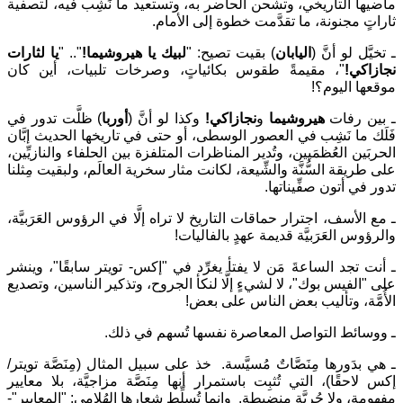
ماضيها التاريخي، وتشحن الحاضر به، وتستعيد ما نَشِب فيه، لتصفية
ثاراتٍ مجنونة، ما تقدَّمت خطوة إلى الأمام.
ـ تخيَّل لو أنَّ (
اليابان
) بقيت تصيح: "
لبيك يا هيروشيما!
".. "
يا لثارات
نجازاكي!
"، مقيمةً طقوس بكائياتٍ، وصرخات تلبيات، أين كان
موقعها اليوم؟!
ـ بين رفات
هيروشيما
و
نجازاكي!
وكذا لو أنَّ (
أوربا
) ظلَّت تدور في
فَلَك ما نَشِب في العصور الوسطى، أو حتى في تاريخها الحديث إبَّان
الحربَين العُظمَيين، وتُدير المناظرات المتلفزة بين الحلفاء والنازيِّين،
على طريقة السُّنَّة والشِّيعة، لكانت مثار سخرية العالَم، ولبقيت مِثلنا
تدور في أتون صفِّيناتها.
ـ مع الأسف، اجترار حماقات التاريخ لا تراه إلَّا في الرؤوس العَرَبيَّة،
والرؤوس العَرَبيَّة قديمة عهدٍ بالفاليات!
ـ أنت تجد الساعةَ مَن لا يفتأ يغرِّد في "إكس- تويتر سابقًا"، وينشر
على "الفيس بوك"، لا لشيءٍ إلَّا لنكأ الجروح، وتذكير الناسين، وتصديع
الأُمَّة، وتأليب بعض الناس على بعض!
ـ ووسائط التواصل المعاصرة نفسها تُسهم في ذلك.
ـ هي بدَورها مِنَصَّاتٌ مُسيَّسة. خذ على سبيل المثال (مِنَصَّة تويتر/
إكس لاحقًا)، التي تُثبِت باستمرار أنها مِنَصَّة مزاجيَّة، بلا معايير
مفهومة، ولا حُريَّة منضبطة. وإنما تُسلِّط شعارها الهُلامي: "المعايير"-