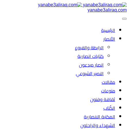
yanabe3aliraq.com
الرئیسية
الأنصار
الرابطة والفروع
كتابات انصارية
انصار مبدعون
النصیر الشیوعي
مقالات
منوعات
ثقافة وفنون
الكُتاب
المكتبة الانصارية
الشهداء والراحلون