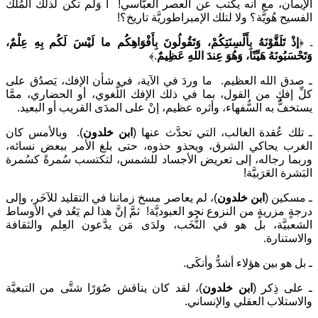
الإيمان، مع أنه يكتب عن العصر العبَّاسي! أَ وَلَم تكن لذلك المُلك
الفسيح هُويَّة؟ ولا لتلك الإمبراطوريَّة تاريخ؟!
ـ ﴿
إذْ تَلَقَّوْنَهُ بِأَلْسِنَتِكُمْ، وَتَقُولُونَ بِأَفْوَاهِكُم ما لَيْسَ لَكُم بِهِ عِلْمٌ،
وَتَحْسَبُونَهُ هَيِّنًا، وَهُوَ عِندَ اللهِ عَظِيمٌ
.﴾
ـ صدق الله العظيم. ما وردَ في الآية، في شأن الإفك، يَصدُق على
كلِّ إفكٍ من القول، بما في ذلك الإفك اللُّغوي، أو الحضاري، ممَّا
يستخفُّ به السُّفهاء، وأثره عظيم، إنْ على المدَى القريب أو البعيد.
ـ تلك عُقدة الغالب، التي تحدَّث عنها (
ابن خلدون
). وبالأمس كان
الغرب يحاكي الشرق، ويحذو حذوه، حتى بلغ الأمر ببعض نسائه،
وربما رجاله، إلى تعريض الأجساد للشمس، لتكتسب سُمرةً كسُمرة
البَشرة العَرَبيَّة!
ـ مسكين (
ابن خلدون
)، لم يعاصر مسخ زماننا في التقليد للآخَر، وإلى
درجةٍ مزريةٍ من النزوع نحو العبوديَّة! ثمَّ إنَّ هذا لم يَعُد في الأوساط
الشعبيَّة، بل هو في النُّخَب، ولدَى مَن يدَّعون العِلم والثقافة
والاستنارة.
ـ بل هو بين هؤلاء أشدُّ وأنكَى.
ـ على ذِكر (
ابن خلدون
)، لقد كان يناقش صُوَرًا شتَّى من التبعيَّة
والاستلاب العقلي والإنساني.