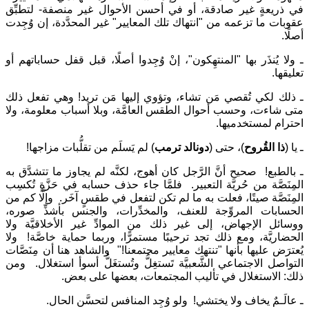
في ذريعةٍ غير صادقة، أو في أحسن الأحوال غير منصفة- لتطبِّق
عقوبات ما تزعمه من "انتهاك تلك المعايير" غير المحدَّدة، إن وُجِدت
أصلًا.
ـ ولا يُنذَر بها "المنتهِكون"، إنْ وُجِدوا أصلًا، قبل قفل حساباتهم أو
تعليقها.
ـ ذلك لكي تُقصي مَن تشاء، وتؤوي إليها مَن تريد! وهي تفعل ذلك
متى شاءت، وحسب أحوال الطقس العامَّة، وبلا أسباب معلومة، ولا
احترام لمستخدميها.
ـ يا (
ذا القُروح
)، حتى (
دونالد ترمب
) لم يَسلَم من تقلُّبات مزاجها!
ـ بالطبع! صحيح أنَّ الرَّجل كان أهوج، لكنَّه لم يجاوز ما تتشدَّق به
المِنَصَّة من حُريَّة التعبير. فلمَّا جاء حذف حسابه في حَزَّةٍ تُكسِب
المِنَصَّة صيتًا، فعلت به ما لم تكن لتفعل في طقسٍ آخَر. وإلَّا كم من
الحسابات المروِّجة للعنف، والمخدِّرات، والجنس بأشذِّ صوره،
ووسائل الإجهاض، إلى غير ذلك من الموادِّ غير الأخلاقيَّة ولا
الحضاريَّة، ومع ذلك تجد ترحيبًا مستمرًّا، وربما حماية خاصَّة! ولا
يُعترَض عليها بأنها "تنتهك معايير مجتمعنا!" والشاهد هنا أن مِنَصَّات
التواصل الاجتماعي الشَّعبيَّة تَستغِلُّ وتُستغَلُّ أسوأ استغلال. ومن
ذلك: الاستغلال في تأليب المجتمعات، بعضها على بعض.
ـ عالَـمٌ يخاف ولا يختشي! ولو وُجِد المنافس لتحسَّن الحال.