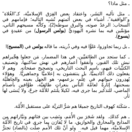
ـ مثل ماذا؟
ـ مثل تأليه البَشَر، واعتقاد بعض الفِرَق الإسلاميَّة، كـ"الغُلاة"
و"الواقفية"، أشياء في بعض أئمتهم تُشبِه التأليه؛ فإمامهم في
السحاب: الرعدُ صوته، والبرق سوطه(2)، وكأنَّه مسيحهم الثاني،
مؤتمِّين فيه بما نشره اليهوديُّ (
بولس الرسول
) من عقيدةٍ في
(
يسوع
).
ـ بل ربما تجاوزوا، غلوًّا فيه وفي ذُريته، ما قاله
بولس
في (
المسيح
)!
ـ كما ستجد من الطائفيِّين، في هذا المضمار، مَن جعلوا هِجِّيراهم
نبش تلك القبور، وأنفقوا أعمارهم في نهش ساكنيها، وتصنيف
الكتيِّبات فيهم، باسم البحث التاريخي، وتصحيح صفحاته. وهم لا
يفعلون ذلك أكاديميًّا، بل ينتفشون به إعلاميًّا وجماهيريًّا. وهؤلاء
يُهدِرون حيواتهم في عِلْمٍ- بزعمهم- هو الجهل بعينه والجاهليَّة
بسحنتها، إثارةً لعامَّة الناس بنعراتٍ طائفيَّة، طوَّافين بأصنام
الماضي، للتذكير بما جرى فيه، لكيلا يلتئم للأُمَّة جرحٌ، ولا يُنسَى لها
ثأر.
ـ سَكَنَة كهوف التاريخ جميعًا هم شرُّ البَريَّة على مستقبل الأُمَّة.
ـ هم كذلك. ولقد شَجَرَ بين الأُمَم، ونَشِب بين فئاتهم وتيَّاراتهم من
المذابح والمحارق والخوازيق، ما لا يُقارَن بما جرى في تاريخ الأُمَّة
الإسلاميَّة، مهما قيل فيه. ولو أنَّ تلك الأُمم ضلَّت (بالضاد) تجترُّ