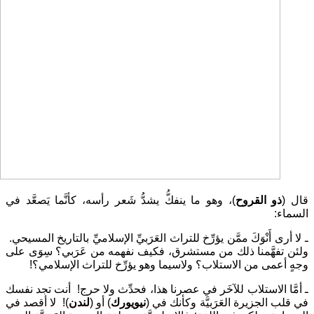
قال (
ذو القروح
)، وهو ما ينفكُّ يشدُّ شَعر رأسه، كأنَّما يَصعَّد في
السماء:
ـ لا أرى أَنْوَكَ ممَّن يؤرِّخ للتراث العَرَبيِّ الإسلاميِّ بالتاريخ المسيحي.
ولئن تفهَّمنا ذلك من مستشرق، فكيف نفهمه من عَرَبي؟ سِوَى على
وجهٍ أعمى من الاستلاب؟ ولاسيما وهو يؤرِّخ للتراث الإسلامي؟!
ـ أمَّا الاستلاب للآخَر في عصرنا هذا، فحدِّث ولا حرج! أنت تجد نفسك
في قلب الجزيرة العَرَبيَّة وكأنك في (
نيويورك
) أو (
لندن
)! لا أقصد في