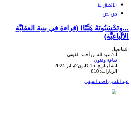
الأتصال بنا
من نحن
...وتَحْسَبُونَهُ هَيِّنًا! (قراءة في بنية العقليَّة
الاتِّباعيَّة)
التفاصيل
أ.د/ عبدالله بن أحمد الفَيفي
ثقافة وفنون
انشأ بتاريخ: 15 كانون2/يناير 2024
الزيارات: 810
عبد الله بن احمد الفيفي