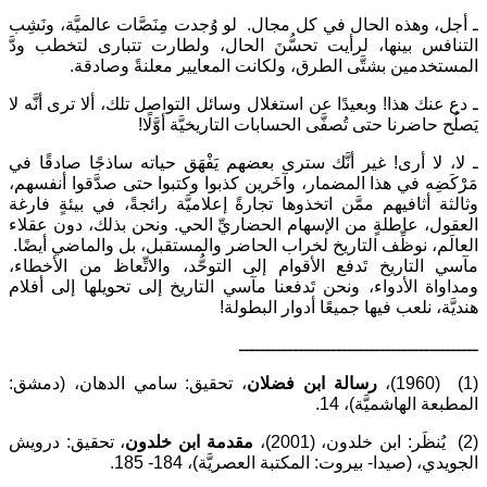
ـ أجل، وهذه الحال في كل مجال. لو وُجدت مِنَصَّات عالميَّة، ونَشِب
التنافس بينها، لرأيت تحسُّنَ الحال، ولطارت تتبارى لتخطب ودَّ
المستخدمين بشتَّى الطرق، ولكانت المعايير معلنةً وصادقة.
ـ دع عنك هذا! وبعيدًا عن استغلال وسائل التواصل تلك، ألا ترى أنَّه لا
يَصلُح حاضرنا حتى تُصفَّى الحسابات التاريخيَّة أوَّلًا!
ـ لا، لا أرى! غير أنَّك سترى بعضهم يَفْهَق حياته ساذجًا صادقًا في
مَرْكَضِه في هذا المضمار، وآخَرين كذبوا وكتبوا حتى صدَّقوا أنفسهم،
وثالثة أثافيهم ممَّن اتخذوها تجارةً إعلاميَّة رائجةً، في بيئةٍ فارغة
العقول، عاطلةٍ من الإسهام الحضاريِّ الحي. ونحن بذلك، دون عقلاء
العالَم، نوظِّف التاريخ لخراب الحاضر والمستقبل، بل والماضي أيضًا.
مآسي التاريخ تَدفع الأقوام إلى التوحُّد، والاتِّعاظ من الأخطاء،
ومداواة الأدواء، ونحن تَدفعنا مآسي التاريخ إلى تحويلها إلى أفلام
هنديَّة، نلعب فيها جميعًا أدوار البطولة!
ــــــــــــــــــــــــــــــــــــــــــــ
(1) (1960)،
رسالة ابن فضلان
، تحقيق: سامي الدهان، (دمشق:
المطبعة الهاشميَّة)، 14.
(2) يُنظَر: ابن خلدون، (2001)،
مقدمة ابن خلدون
، تحقيق: درويش
الجويدي، (صيدا- بيروت: المكتبة العصريَّة)، 184- 185.