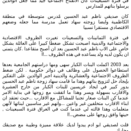
في فترة السبعينات كان الانفتاح اجتماعيا جيد مما جعل الوالدين
يرسلوا بناتهم للمدارس
كان صديقي ناظم عبد الحسين مٌدرس متوسطة في منطقة
الكاظمية وايضا زوجته سهاد تعمل مدرسة مما جعله وضعهم
الاقتصادي مستقرا نسبيا
في فترة الثمانينات والتسعينات تغيرت الظروف الاقتصادية
والاجتماعية والدينية اصبحت تشكل ضغطا كبيرا على العائلة بشكل
خاص على الاب ناظم عبد الحسين بعد ان أصبح متقاعدا
.
كان يتمنى
ان يكون لديه ولد يساعده في هذه الظروف
...!
ا
بعد
2003
اكملت البنات الكبار سهى ومها دراستهم الجامعية بعدها
استطاعوا الحصول على وظائف في دوائر حكومية
.
لكن ضغط
الظروف الاجتماعية والعشائرية والدينية اجبر الوالدين على التفكير
بإيجاد حل لتزويج بناتهم وهذا ما قامت سهاد زوجة ناظم عبد الحسين
بدور كبير في ايجاد عريسين للبنات الكبار من خارج العشيرة
والاقارب بسهولة ويسر وهذا ما اتفقت مع زوجها في بداية الامر
عندما كن البنات صغار تجنبا للمشاكل مع الاقارب
...
حيث تعتقد ان
ابناء الاقارب متخلفين غير واعين
...
وانهم غير مناسبين لبناتها لأنهن
متعلمات وهذا قالته لي عندما كنت في العراق فترة السبعينات
,
حينها وافق زوجها على مضض
...!
ا
قلت لصديقي ابو ادم يبدوا لديك علاقة مميزة وطيبة مع صديقك
وجارك