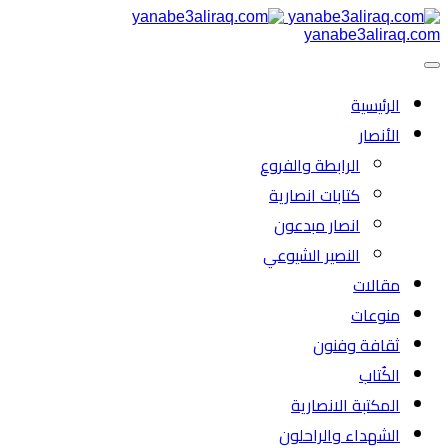
yanabe3aliraq.com
الرئیسية
الأنصار
الرابطة والفروع
كتابات انصارية
انصار مبدعون
النصیر الشیوعي
مقالات
منوعات
ثقافة وفنون
الكُتاب
المكتبة الانصارية
الشهداء والراحلون