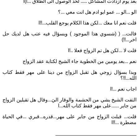
بعد يوم ازدادت المشاكل
...
..
لحد الوصول الى الطلاق
...
ا
)
ا
الو
...
الو
...
عمو ابو ادم هل انت معي
...
؟
قلت نعم انا معك
...
لكن هذا الكلام يوجع القلب
...!!
ا
قالت
... (
(
شسوي هذا الموجود
)
وبسؤال فيه عتب هل لديك حل
اخر
...!!)
قلت لا
...
لكن هل تم الزواج فعلا
..!
ا
نعم
...
بعد يومين من الخطوبة جاء الشيخ لكتابة عقد الزواج
وبدا بسؤال زوجي هل تقبل الزواج من دينا على مهر فقط كتاب
الله
...!!
؟
اجاب نعم
...!
ا
التفت الشيخ بشي من الحشمة والوقار اليَ
...
وقال هل تقبلين الزواج
من جابر
......
على مهر فقط كتاب الله
...
ا
قلت
...
قبلت الزواج من جابر على مهر
.
..
قدره
...
قبري
...
في الحياة
مضطرة
...!!
ا
_____________________________