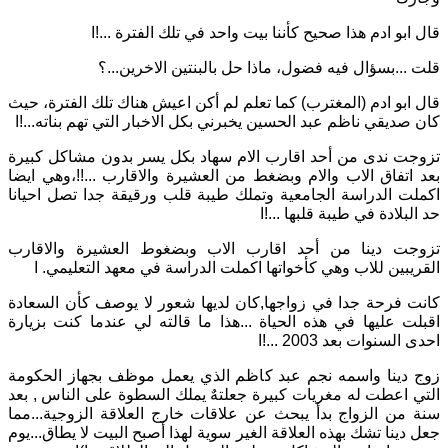
قال ابو ادم هذا صحيح كأننا بيت واحد في تلك الفترة
...
!
ا
قلت
...
بسؤال فيه فضول، ماذا حل بالبنتين الاخرين
...
؟
قال ابو ادم
(
المغترب
)
كما تعلم لم أكن
اعيش هناك تلك الفترة، حيث
كان صديقي ناظم عبد الحسين
يخبرني بكل الاخبار التي تهم بناته
...!
ا
تزوجت ندى من أحد اقارب الام سهاد بكل يسر بدون مشاكل كبيرة
بعد اتفاق الاب والام وبضغط من العشيرة والاقارب
...!!
،
وهي ايضا
اكملت الدراسة الجامعية وتملك طيبة قلب ورقيقة جدا تصل احيانا
حد البلادة في طيبة قلبها
...!
ا
تزوجت دينا من أحد اقارب الاب وبضغوط العشيرة والاقارب
القريبين للاب وهي كأخواتها اكملت الدراسة في معهد التعليمي
.
ا
كانت فرحة جدا في زواجها
,
كان لديها شعور لا يوصف كأن السعادة
اقبلت عليها في هذه الحياة
...
هذا ما قالته لي عندما كنت بزيارة
احدى السنوات بعد
2003
...!
ا
زوج دينا واسمه نجم عبد كاظم الذي يعمل موظف بجهاز الحكومة
التي اعطت له مغريات كبيرة جعلتهٌ يملك السطوة على الناس
,
بعد
سنة من الزواج بدأ يبحث عن علاقات خارج العلاقة الزوجية
...
مما
جعل دينا تشك بهذه العلاقة الغير سوية لهذا أصبح البيت لا يطاق
...
يوم