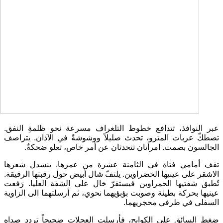
عبر النوافذ، تتدافع خطوط التلغراف مسرعة نحو ظلمةِ النفق
.
تصطكّ عربات المترو، تحدث صليلاً ووشوشةً في الآذان
.
يتراصف
الجالسون بصمت
.
امرأتان تتحدثان عن أمر خاص، تعلو ضحكةٌ
.
تقف أمامي فتاة في الثامنة عشرة من عمرها
.
ينسدل شعرها
الاشقر على عينيها الخضراوين
.
يلتفّ شال أبيض حول رقبتها الرقيقة
.
تُطبق شفتيها الحمراوين فيستقرّ خال على الشفة العليا
.
رَفعت
عينيها بحركة بطيئة وصوبت بؤبؤيهما نحوي، ثم أرسلتهما الى الزاوية
السفلى في طرفي محجريهما
.
ضغط السائق على الكوابح، فأرسلت العجلات ضجيجاً تردد صداه