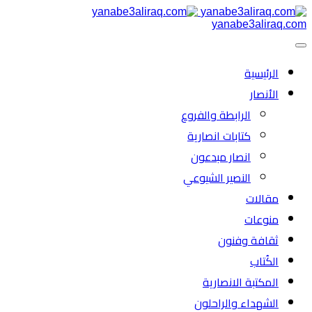
yanabe3aliraq.com
الرئیسية
الأنصار
الرابطة والفروع
كتابات انصارية
انصار مبدعون
النصیر الشیوعي
مقالات
منوعات
ثقافة وفنون
الكُتاب
المكتبة الانصارية
الشهداء والراحلون