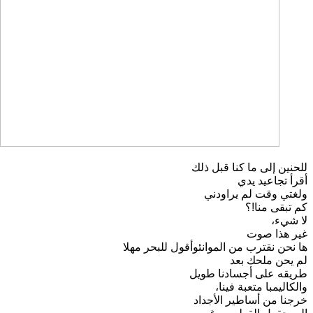
للحنين إلى ما كنا قبل ذلك
أقرأ تجاعيد يدي
ولغتي وقت لم يراودني
كم تبقى منا!؟
لا شيء،
غير هذا صوت
ها نحن نقترب من الموانئ
وأقول للبحر مهلا
لم يحن ملحك بعد
طريقه على أجسادنا طويل
والكاليمبا متعبة فينا،
خرجنا من أساطير الأجداد