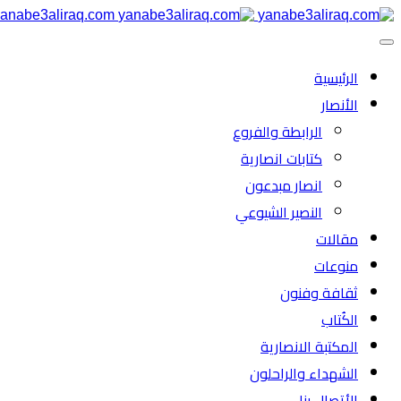
anabe3aliraq.com
الرئیسية
الأنصار
الرابطة والفروع
كتابات انصارية
انصار مبدعون
النصیر الشیوعي
مقالات
منوعات
ثقافة وفنون
الكُتاب
المكتبة الانصارية
الشهداء والراحلون
الأتصال بنا