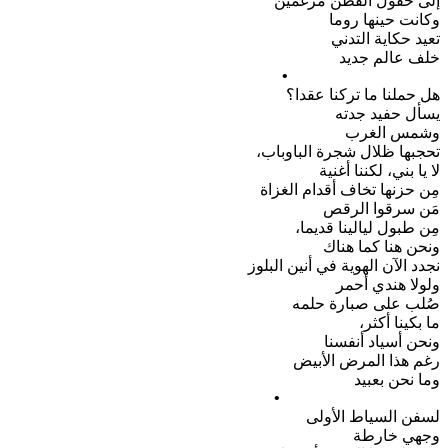
إلى حقول القطن مرغمين
وكانت حينها روما
تعيد حكاية التدني
خلف عالم جديد
•
هل حملنا ما تركنا عقدا؟
يسأل حفيد جدته
وشمس الغرب
تحجبها ظلال شجرة الباوباب،
لا يا بني، لكننا أغنية
مِن حزنها تخاف أقدام الغزاة
مَن سرقوا الرقص
مِن طبول ليالينا قديما،
ونحن هنا كما هناك
نجدد الآن الهوية في أنين البلوز
ولولا هندي أحمر
صُلب على صبارة حلمه
ما بكينا أكثر،
ونحن أسياد أنفسنا
رغم هذا المرض الأبيض
وما نحن بعبيد
•
لسفن السياط الأولى
وجهي خارطة