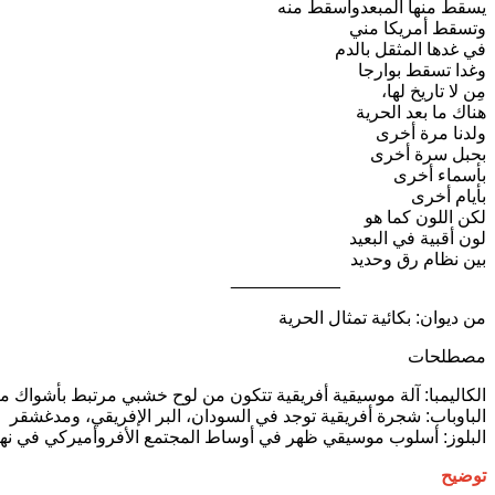
يسقط منها المبعد
وأسقط منه
وتسقط أمريكا مني
في غدها المثقل بالدم
وغدا تسقط بوارجا
مِن لا تاريخ لها،
هناك ما بعد الحرية
ولدنا مرة أخرى
بحبل سرة أخرى
بأسماء أخرى
بأيام أخرى
لكن اللون كما هو
لون أقبية في البعيد
بين نظام رق وحديد
___________
من ديوان: بكائية تمثال الحرية
مصطلحات
الكاليمبا: آلة موسيقية أفريقية تتكون من لوح خشبي مرتبط بأشواك مع
الباوباب: شجرة أفريقية توجد في السودان، البر الإفريقي، ومدغشقر
البلوز: أسلوب موسيقي ظهر في أوساط المجتمع الأفروأميركي في نهاي
توضيح