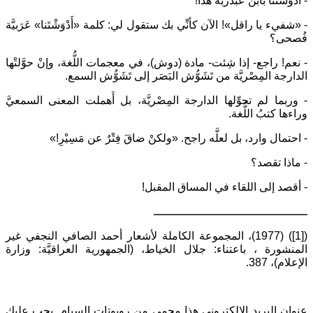
- أَدْوَشْتَنا بابن عبدربِّه هذا!
- «شفيء يا راقل»! الآن كأنِّي بك ستقول لي: كلمة «أَدْوَشْتَنا» عَرَبيَّة
فُصحى؟
- نعم! راجع- إذا شِئت- مادة (دوش)، في معجمات اللُّغة، وإنْ حوَّلتْها
الدارجة المِصْريَّة من تَشَوُّش البَصَر إلى تَشَوُّش السمع.
- وربما لم تحوِّلها الدارجة المِصْريَّة، بل أَهملت المعنى السمعيَّ
وراءها كتبُ اللُّغة.
- احتمال وارد، بل لعلَّه راجح. «ولكنْ ضاقَ فِتْرٌ عن مَسِيْرِ!»
- ماذا تقصد؟
- أقصد إلى اللقاء في المساق المقبل!
ــــــــــــــــــــــــــــــــــــــــــــ
([1]) (1977)، المجموعة الكاملة لأشعار أحمد الصافي النجفي غير
المنشورة ، باعتناء: جلال الخياط، (الجمهورية العراقيَّة: وزارة
الإعلام)، 387.
عنوان البريد الإلكتروني هذا محمي من روبوتات السبام. يجب عليك