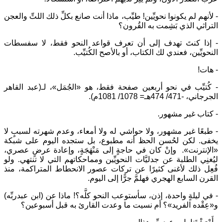
- لأنهم لم يكونوا نحويِّين! طيِّب، ماذا أنت صانع بكلِّ ذلك اللتِّ والعجن
التراثي الذي بَشِمت به القُرون؟
- إذا كنتَ تهدف إلى أن تعرف قواعد النحو فقط، لا سفسطات
النحويِّين، فعندي لك الكتاب، أو بالأصح الكُتيِّب.
- هات!
- كُتيِّب في نحو أربعين صفحة فقط، هو «الجُمَل»، لـ(عبد القاهر
الجرجاني، -471/ 474هـ= 1078/ 1081م).
- كتاب غير مشهور.
- طبعًا غير مشهور، ولا حواشي له ولا أمعاء، وعدم شهرته لسببٍ لا
يخفى. لكن لحُسن الحظ أنه مطبوع، بل ستجده اليوم على شبكة
«الإنترنت». وإنْ كان في حاجةٍ إلى مَنْهَجَةٍ، وإعادة عرضٍ عصري،
ليُغنِي الطلبة عن جدليَّات النحويِّين ومماحكاتهم التي لا تنتهي. ولو
فُعِل ذلك لأغنى كثيرًا عن تركات عصور الانحطاط المتراكمة، منذ
القرن السابع الهجري فهلمَّ جرًّا إلى اليوم.
- في ليلةٍ واحدة، إذن، سأستوعب النحو كلَّه؟! ماذا عن (ابن عبدربِّه)
و«عِقْده الفريد»؟ أم نسيت ما وعدت القارئ به قبل أسبوعين؟