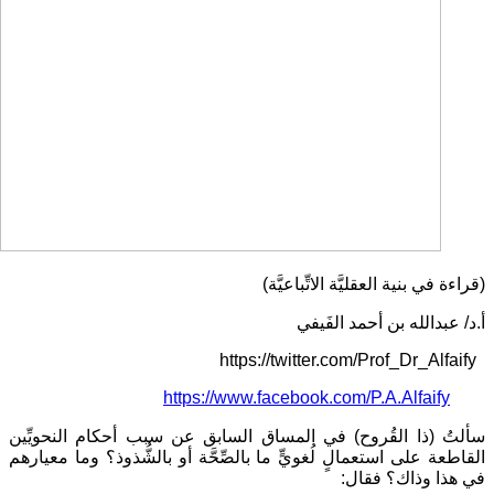
(قراءة في بنية العقليَّة الاتِّباعيَّة)
أ.د/ عبدالله بن أحمد الفَيفي
https://twitter.com/Prof_Dr_Alfaify
https://www.facebook.com/P.A.Alfaify
سألتُ (ذا القُروح) في المساق السابق عن سبب أحكام النحويِّين
القاطعة على استعمالٍ لُغويٍّ ما بالصِّحَّة أو بالشُّذوذ؟ وما معيارهم
في هذا وذاك؟ فقال: