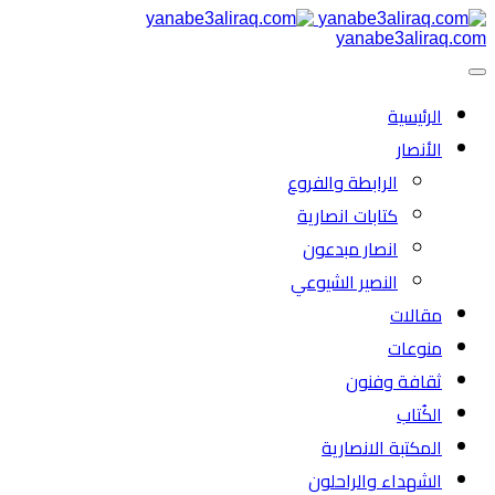
yanabe3aliraq.com
الرئیسية
الأنصار
الرابطة والفروع
كتابات انصارية
انصار مبدعون
النصیر الشیوعي
مقالات
منوعات
ثقافة وفنون
الكُتاب
المكتبة الانصارية
الشهداء والراحلون