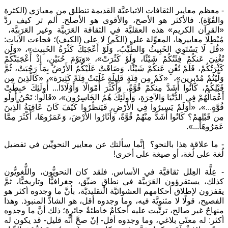
- معظم معايير الثقافات الاتباعيَّة القديمة تنطلق من معيارَي (الكثرة
والقُوَّة). فالأكثر هو الأصح، والأقوى هو الأصلح. ألم تر كيف ردَّ
«القرآن الكريم» هذه العقليَّة في الثقافة العَرَبيَّة وغير العَرَبيَّة،
مُبْطِلًا معاييرها، المعوِّلة على (الكَم) لا على (الكيف)؛ فجاءت الآيات:
«قُل لَا يَسْتَوِي الخَبِيثُ وَالطَّيِّبُ، وَلَوْ أَعْجَبَكَ كَثْرَةُ الخَبِيث»، «وَلَن
تُغْنِيَ عَنكُمْ فِئَتُكُمْ شَيْئًا، وَلَوْ كَثُرَتْ»، «وَيَوْمَ حُنَيْنٍ، إِذْ أَعْجَبَتْكُمْ
كَثْرَتُكُمْ، فَلَمْ تُغْنِ عَنكُمْ شَيْئًا، وَضَاقَتْ عَلَيْكُمُ الأَرْضُ بِمَا رَحُبَتْ، ثُمَّ
وَلَّيْتُمْ مُدْبِرِين»، ‏ «كَمْ مِن فِئَةٍ قَلِيلَةٍ غَلَبَتْ فِئَةً كَثِيرَة»، «كَالَّذِينَ مِن
قَبْلِكُمْ، كَانُوا أَشَدَّ مِنكُمْ قُوَّةً، وَأَكْثَرَ أَمْوَالًا وَأَوْلَادًا... أُولَئِكَ حَبِطَتْ
أَعْمَالُهُمْ فِي الدُّنْيَا وَالآخِرَةِ، وَأُولَئِكَ هُمُ الخَاسِرُون»، «قَالُوا: نَحْنُ أُولُو
قُوَّةٍ...»، «أَوَلَمْ يَسِيرُوا فِي الأَرْضِ، فَيَنظُرُوا كَيْفَ كَانَ عَاقِبَةُ الَّذِينَ
مِن قَبْلِهِمْ؟ كَانُوا أَشَدَّ مِنْهُمْ قُوَّةً، وَأَثَارُوا الأَرْضَ، وَعَمَرُوهَا، أَكْثَرَ مِمَّا
عَمَرُوهَا...».
- ما علاقة هذا بالنحو؟ إنَّما سألتك عن معايير النحويِّين في تفضيل
لُغة على لُغة، أو صيغة على أخرى!
- عِلَّة العِلل ثقافيَّة في الأساس. فلقد كان النحويُّون، واللُّغويُّون
كذلك، يستقرؤون العَرَبيَّة في نطاقٍ ضيِّق، جغرافيًّا وتاريخيًّا، ثمَّ
يقفزون لإطلاق أحكامهم العشوائيَّة التقليديَّة، بأنَّ ما وجدوه أكثر هو
الفصيح، قولًا لا مثنويَّة فيه، وما وجدوه أقل، هو الشاذُّ المنبوذ. وهذا
منهاجٌ غير صالح، ترتَّبت عليه أحكامٌ خاطئةٌ جائرة؛ ذلك أنَّ ما وجدوه
أكثر: له معنًى بلاغي، وما وجدوه أقل- إنْ صحَّ أنَّه قليل- قد يكون له