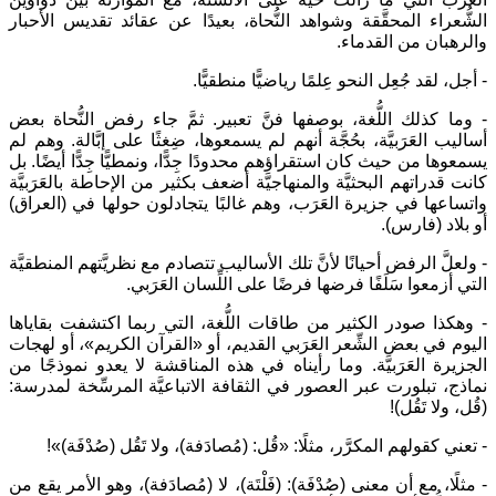
الشُّعراء المحقَّقة وشواهد النُّحاة، بعيدًا عن عقائد تقديس الأحبار
والرهبان من القدماء.
- أجل، لقد جُعِل النحو عِلمًا رياضيًّا منطقيًّا.
- وما كذلك اللُّغة، بوصفها فنَّ تعبير. ثمَّ جاء رفض النُّحاة بعض
أساليب العَرَبيَّة، بحُجَّة أنهم لم يسمعوها، ضِغثًا على إبَّالة. وهم لم
يسمعوها من حيث كان استقراؤهم محدودًا جِدًّا، ونمطيًّا جِدًّا أيضًا. بل
كانت قدراتهم البحثيَّة والمنهاجيَّة أضعف بكثير من الإحاطة بالعَرَبيَّة
واتساعها في جزيرة العَرَب، وهم غالبًا يتجادلون حولها في (العراق)
أو بلاد (فارس).
- ولعلَّ الرفض أحيانًا لأنَّ تلك الأساليب تتصادم مع نظريَّتهم المنطقيَّة
التي أزمعوا سَلَفًا فرضها فرضًا على اللِّسان العَرَبي.
- وهكذا صودر الكثير من طاقات اللُّغة، التي ربما اكتشفت بقاياها
اليوم في بعض الشِّعر العَرَبي القديم، أو «القرآن الكريم»، أو لهجات
الجزيرة العَرَبيَّة. وما رأيناه في هذه المناقشة لا يعدو نموذجًا من
نماذج، تبلورت عبر العصور في الثقافة الاتباعيَّة المرسِّخة لمدرسة:
(قُل، ولا تَقُل)!
- تعني كقولهم المكرَّر، مثلًا: «قُل: (مُصادَفة)، ولا تَقُل (صُدْفَة)»!
- مثلًا، مع أن معنى (صُدْفَة): (فَلْتَة)، لا (مُصادَفة)، وهو الأمر يقع من