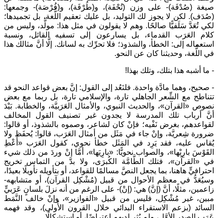
صيغة (صُدْفَة)- على وزن (تُحْفَة)، و(طُرْفَة)، و(فُرْصَة)- وجمعها:
(صُدَف). لكن لا يجوز لك التوليد، بل عليك تعقيم اللُّغة، بل تجميدها؛
لكي تُعَدَّ سَلَفيًّا صالحًا. وهم لا يقولون في مثل هذا: مولَّد، وليس من
كلام العَرَب القدماء، بل يسارعون إلى تسفيه القائل، ونسبة
استعماله إلى: الخطأ، والشذوذ؛ فلا تحرِّك به لسانك. إلَّا أنَّ مثالك هذا
في اللُّغة، وحديثنا كان عن النحو.
- ما أشبه هذا بتلك، وتلك بهذا!
- صحيح، وهما مادَّة واحدة. فلنَعُد إلى القول: إنَّ بعض قواعد النحو قد
تتناطح مع الشِّعر الجاهلي تارة، والإسلامي تارة، بل ربما مع بعض
نصوص «القرآن»، والحديث النبوي، والأمثال العَرَبيَّة، والخطابة. بَيْدَ
أنَّ أرباب تلك المدرسة لا يجدون غير تصنيف القول المخالف
لقواعدهم، بغرض نَفْيه؛ فإنْ كان لشاعر، وصموه بالشذوذ، أو قالوا:
ضرورة شِعريَّة، وإنْ جاء في مَثَل من أمثال العَرَب، قالوا: يُحفَظ ولا
يُقاس عليه، فقد يَرِد في المَثَل خطأ نحوي، كقول العَرَب «أَعْطِ
القَوْسَ بارِيْها»، والصواب نحويًّا: «بارِيَها»، أمَّا إنْ وردَ من ذلك شيء
في «القرآن»، فتلك الطَّامَّة الكُبرَى، ولا بدَّ من التماس تخريج
احترافيٍّ هاهنا، بما يجعل النصَّ مسالمًا للقواعد، أو بتأويله تأويلًا بعيدًا،
وسيُعَدُّ في معظم الأحوال من قبيل (مُشْكِل القرآن)، أو متشابهه-
زاعمين، مثلًا، أنَّ (إنَّ) هي: (إنْ)- على الرغم من أنه نزلَ بلسانٍ عَرَبيٍّ
مبين، غير مُشْكِل، فليس من قبيل «الفوازير»، وإنْ خالف النَّمَط
السائد (بزعم الاستقراء البدائي خلال القرون الأُولى)، وقد فهمه
عَرَب الصدر الأوَّل، ولم يُثِر لديهم اعتراضًا، أو استشكالًا.