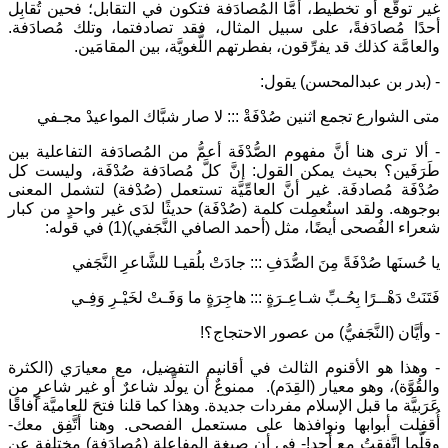
غير توقُّع أو تخطيط، أمَّا المُصادَفة فتكون في التقابل؛ فحين تُقابِل
أحدًا مُصادَفةً، على سبيل المثال، فقد تصادفتما، وتلك مُصادَفة.
والعامَّة كذلك قد يفرِّقون، بفطرتهم اللُّغويَّة، بين المقامَين.
- (بدر بن عبدالمحسن) يقول:
متى الشوارع تجمع اثنين صُدْفَةْ ::: لا صار شبَّاك المواعيدْ مجـفي
- ألا ترى هنا أنَّ مفهوم الصُّدْفَة أعمُّ من المُصادَفة التفاعلية بين
طَرَفَين؟ بحيث يمكن القول: إنَّ كلَّ مُصادَفة صُدْفَة، وليست كل
صُدْفَة مُصادفَة. غير أنَّ العامِّيَّة تستعمل (صُدْفة) لتشمل المعنى
بوجوهه. ولقد استُعمِلت كلمة (صُدْفَة) حديثًا لدَى غير واحدٍ من كبار
شعراء الفُصحى أيضًا، مثل (أحمد الصافي النَّجَفي)(1) في قوله:
يا حُسنَها صُدْفَةً مِنَ الصُّدَفِ ::: جادَتْ بلُقيـا للشَّاعرِ النَّجَفي
فَتَنَتْ دَهْــرًا بِحُـبِّ شـاعِـرَةٍ ::: هاجِرَةٍ ما وَفَـتْ لخَيْـرِ وَفِـي
- وأيَّان (النَّجَفيُّ) من عصور الاحتجاج؟!
- وهذا هو الأقنوم الثالث في أقانيم التفضيل، مع معيارَي (الكثرة
والقُوَّة)، وهو معيار (القِدَم). ممنوعٌ أن يولِّد شاعرٌ أو غير شاعرٍ من
عَرَبيَّة ما قبل الإسلام مفردات جديدة. وهذا كما قلنا فتحَ للعاميَّة آفاقًا
أُقفِلت أبوابها ونوافذها على مستعمل الفصحى. وهنا أتَّفِق معك-
وقلَّما اتَّفقتُ مع أحد!- في أن صيغة المفاعلة (مُصادَفة) مختلفة عن