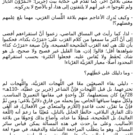
معنًى بلاغيٌّ آخَر، كما تقدَّم في حكاية بيت (جرير): «تَـمُرُّوْنَ الدِّيارَ
ولم تَعُوجوا »، غير أنهم لا يلتفتون إلى هذا، أو بالأصح لا يدرِكونه.
- وكيف يُدرِك الأعاجم منهم بلاغة اللِّسان العَرَبي، مهما بلغ عِلمهم
وفضلهم؟!
- لذا، كما رأيتَ في المساق الماضي، زعموا أنَّ استقراءهم أفضى
إلى أنَّ أكثر ما سمعوا من كلام العَرَب على: «مَرَرْتُ بكذا»، فحكموا
بأن تلك هي لغة العَرَب الصَّحيحة الفصيحة، وأنَّ صيغة «مَرَرْتُ كذا»
شواهدها أقل؛ قالوا: إذن، هذا القليل غير فصيح ولا صحيح، بل هو
شاذ، يُحفَظ ولا يُقاس عليه. فجعلوا الكثرة- بحسب استقرائهم
المحدود أصلًا- معيار العَرَبيَّة العَرْباء!
- وما دليلك على خَطَلِهم؟
- دليلي بقاء الصيغتَين معًا في اللَّهجات العَرَبيَّة، واللَّهجات لم
تخترعهما. بل قبل اللَّهجات فإنَّ الشاعر (جَرير بن عطيَّة، -110هـ=
728م) كان يستعملهما، كلَّ واحدةٍ في مقامها التعبيريِّ المناسب.
ولكلٍّ منهما سياقها الخاص، بما يحمله من فارقٍ دلاليٍّ بلاغي؛ ومن ثَمَّ
فإنَّ ما تقرَّر، تحت قاعدة (اللَّازم والمتعدِّي من الأفعال)، قد ألغَى
ذلك الفارق البلاغي، خالطًا الحابل بالنابل، مُعلِيًا ما زعمَ أنه (اللُّغة
العالية)، بل الصَّحيحة، مُبطِلًا ما عداه، وأضاع بذلك وُجوهًا من بلاغة
الأساليب. وعلى ما حدث في هذه المسألة يمكن قياس سائر
المسائل. وهو ما يتطلَّب المراجعة الشاملة والدقيقة، في ضوء لغة
العَرَب التي ما زالت حيَّة على الألسنة، مع الموازنة بين دواوين