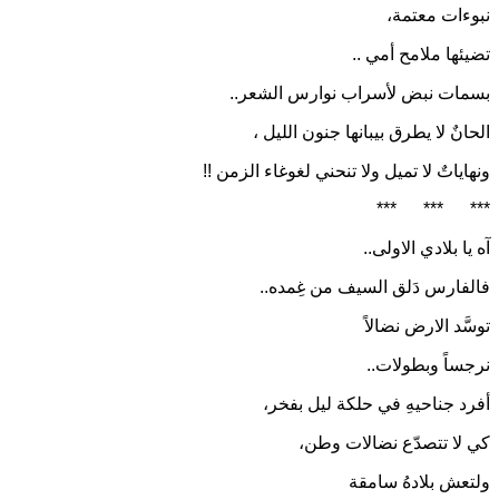
نبوءات معتمة،
تضيئها ملامح أمي ..
بسمات نبض لأسراب نوارس الشعر..
الحانٌ لا يطرق بيبانها جنون الليل ،
ونهاياتٌ لا تميل ولا تنحني لغوغاء الزمن !!
***
***
***
آه يا بلادي الاولى..
فالفارس دَلق السيف من غِمده..
توسَّد الارض نضالاً
نرجساً وبطولات..
أفرد جناحيهِ في حلكة ليل بفخر،
كي لا تتصدّع نضالات وطن،
ولتعش بلادهُ سامقة