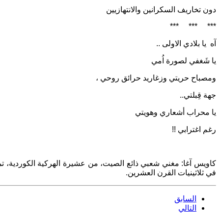
دون تخاريف السكرانين والانتهازيين
***
***
***
آه
يا بلادي الاولى ..
يا شَغفي لصورة اُمي
ومصباح حريتي وزغاريد حرائق روحي ،
جهة قِبلتي..
يا محراب أشعاري وهويتي
رغم اغترابي !!
كاويس آغا: مغني شعبي ذائع الصيت، من عشيرة الهركية الكوردية، تميز
في ثلاثينيات القرن العشرين.
السابق
التالي