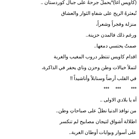
(كاويس آغا)*يحملُ جرحهُ على جبال كوردستان ..
تُبعثرهُ الريح على شفاهِ الثوار والعشاق
منزلة وفجراً وشعراً،
ورغم ذلك فالمدن حزينة..
صمتٌ يحتسي دمعها..
اقدام كاويس تنتظر دروب المغيب والغربة
لتملأ خيالات وطن وحزن وناي يحفر في الذاكرة،
في القلب أرضاً وسنابلاً وأناشيداً !!
***
***
***
آه يا بلادي الاولى ..
من نوافذ الدنيا نطلّ على صباحاتِ وطن..
اطلالة أشواق لتيجان مصابيح لم تنكسر
على أسوار وبوابات أوطان الغربة..