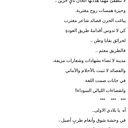
لا تنطفئ مهما هدّدتها ألحان نايٍ حزين ،
وحيرة همسات روح مغتربة.
يباغت الحزن قصائد شاعر مغترب
كي لا تدوس أقدامهُ طريق العودةِ
لحرائق بقايا وطن ..
فالطريق معتم ..
مدينة لا تضاء بشهادات وشعارات مزيفة،
والقصائد لا تنبت بالأحلام والأماني
في حانات صمت اللغة
وانقضاءات الليالي السوداء!!
***
***
***
آه
يا بلادي الاولى..
في وحشة شوق وأنغام طربٍ أصيل ،