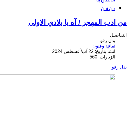
من نحن
من ادب المهجر / آه يا بلادي الاولى
التفاصيل
بدل رفو
ثقافة وفنون
انشأ بتاريخ: 22 آب/أغسطس 2024
الزيارات: 560
بدل رفو