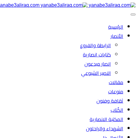
anabe3aliraq.com
الرئیسية
الأنصار
الرابطة والفروع
كتابات انصارية
انصار مبدعون
النصیر الشیوعي
مقالات
منوعات
ثقافة وفنون
الكُتاب
المكتبة الانصارية
الشهداء والراحلون
الأتصال بنا