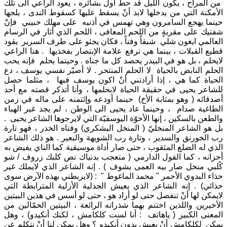
من المراح ، يكون الليل قد حط أول بشائره ، يعود الراعي الى تلك
الأمكنة التي من يدخلها لابد أنْ يسقط عليها كسقوط الندى ، يلجها
حينما يهجع السامرون وهي تهمس في أذنيه على مهلك حبيبي فإنّ
شفتيك على مقربةٍ من اللحم المعافى ، اللحم الذي أثار في الرسام
العالمي ايغون شلي شبقاً وفناً ، فكان يجثو على طرف السرير يقود
قطيع القبلات ، بينما هي ترفع علامة الإنتصار بفخذيها . هنا الراعي
لايحلم ، بل هو في البيدر يحصد كل ما جناه . وحينما يحلم فإنه يحب
الحلم النابض بالحياة لا الحلم المنتحر . لا أصيّر نفسي يوسف ، دع
الحياة كما هي ، إذا أرادتني أنْ اكون يوسف فبها ، مثلما حصل
للشاعر يحيى في حقيقة الحياة لابحلمها ، وأنا أتذكر قصته مع أحد
أصدقائه ( وهو بمثابة الأخ) حينما أودعه وإئتمنه على ماله في زمن
الطاغية صدام ، وحينما عاد يحيى الى الوطن ، لم يجد غير الهباء
والطعن بالسكين ، إنها الأخوّة اليوسفيّة التي لايرجوها الشاعر يحيى .
بل هو الشاعر المنخليّ ( المنخل اليشكري) وفتاه الخدر ، فهو تارة
رب الخورنق والسدير ، وتارة رب الشويهة والبعير . هو ذلك الشاعر
الذي له الضلع المثقوب ، حتى صار أداة موسيقية كما الناي يفيض به
أحزانه ، كما القول الدارمي ( متعجب بدنياك نص كلبك زروف / شو
كًلبي منخل صار بيه العمى يشوف ) . إنه الشاعر الذي لايملك غير
حذاء البدوي الأحمر " محمد الماغوط " : (لايربطني بهذه الآرض سوى
حذائي) . إنه الشاعر الذي يعيش الجدلية الأزلية المترابطة التي
لايمكن لها أنْ تنفصل حتى لو أراد هو ، حتى لو أسس في هذين البيتين
الأخيرين واللذين اختتم بهما شذراته الرائعة ، البيتين الحمّالين من
المعنى الكبير ( ياهاتف : أنا لست كلكامش ، لكنك أنكيدو) ، وهل
يمكن لكلكامش أنْ يعيش بدون أنكيدو ؟ وهل يمكن لنا أنْ نتكلم عن