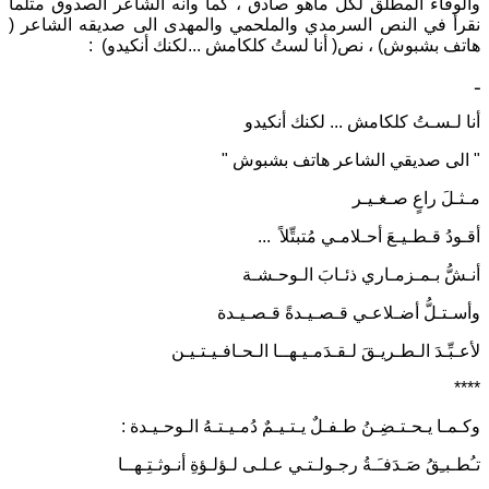
والوفاء المطلق لكل ماهو صادق ، كما وأنه الشاعر الصدوق مثلما
نقرأ في النص السرمدي والملحمي والمهدى الى صديقه الشاعر (
هاتف بشبوش) ، نص( أنا لستُ كلكامش ...لكنك أنكيدو) :
ـ
أنا لـسـتُ كلكامش ... لكنك أنكيدو
" الى صديقي الشاعر هاتف بشبوش "
مـثـلَ راعٍ صـغـيـر
أقـودُ قـطـيـعَ أحـلامـي مُتبتِّلاً ...
أنـشُّ بـمـزمـاري ذئـابَ الـوحـشـة
وأسـتـلُّ أضـلاعـي قـصـيـدةً قـصـيـدة
لأعـبِّـدَ الـطـريـقَ لـقـدَمـيـهــا الـحـافـيـتـيـن
****
وكـمـا يـحـتـضِـنُ طـفـلٌ يـتـيـمٌ دُمـيـتـهُ الـوحـيـدة :
تـُطـبـِقُ صَـدَفـَـةُ رجـولـتـي عـلـى لـؤلـؤةِ أنـوثـتِـهــا