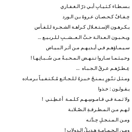
بـسـطـاء كـثـيـابِ أبـي ذرّ الـغـفـاري
خِـفـافٌ كـحـصـان عـروةَ بـن الـورد
يـكـرهـون الإسـتـغـلال كـراهـة الشـجـرة لـلـفـأس
ويـحـبـون الـعـدالـة حـبَّ الـعــشــبِ لـلـربـيـع ...
سـيـمـاؤهـم فـي أيـديـهـم مـن أثـر الـبـيـاض
وحـيـثـمـا سـاروا تـنـهـض الـمـحـبـةُ مـن سُــبـاتِـهـا !
عِـطـرُهـم عـرقُ الـجـبـاه ...
ومـثـل تـنّـورٍ يـمـنـحُ خـبـزهُ لـلـجـائـع مُـكـتـفـيـاً بـرمـاده
يـقـولـون : خـذوا
ولا ثـمـة فـي قـامـوسِـهـم كـلـمـة أعـطِـنـي !
لـهـم مـن الـمـطـرقـةِ الـصّـلابـة
ومـن الـمـنـجـلِ حِـدَّتـه
ومـن الـحـمـامـةِ هـديـلُ الـدولاب !