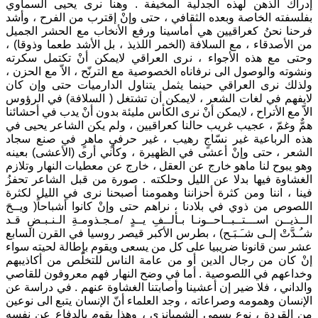
إدراك الذهن لهذه الجدلية المخيفة . وهنا نرى يحيى السماوي
بفلسفته الخاصة وبعده الثقافي ، حتى وإنْ إقترب من الفرح ، وأشد
فرحنا نحنُ كعراقيين هي أماسينا ورفع الأنخاب مع الحشر الجميل
من الأصدقاء ، مع السلافة (الخمر اللذيذ ، بل الأشد طعما وذوقا) ،
وحتى مع هذه الأجواء ، نرى العراقي لايمكن أنْ تكتمل سكرته
ونشوته والوصول الى نرفاناه الخصوصية مع الترنّح ، الاّ مع الحزن ،
ولذلك نرى العراقي حينما يثمل يتناول الدارميات حتى وإن كان
لايفهم في لغات الشعر ، لايمكن أن تشتغل ( السلافة) في الرؤوس
الاّ مع الأتراح ، لايمكن أنْ نرى الكأس مليئة بدون أنْ يدب في أحشائنا
همٌّ وغمّ ، عجيب غريب حالنا كعراقيين ، ولم يكن الشاعر يحيى في
هذه الرباعية غير نسّاجٍ رهيب ، غير حرفيٍ ماهرٍ في صنع سجاد
الشعر ، حتى وإنْ أعشى في الظهيرة ، وكأني أرى (الأعشى) بعينه
وهو يبوح لنا ماهو خارج عن العقل ، خارج عن معطيات النهار وتلازم
الغشاوة فيها بدلا عن الليل وحلكته . صورة من قبل الشاعر تحفزُ
فينا ، اننا ومن كثرة أحزاننا وهمومنا أصبحنا نرى في الليل لكثرة
اللصوص من ذوي في بلادنا ، نراهم حتى وإنْ كانوا أشباحاً( ويــحَ
الــذيــن اســـتــبــاحــونـا بـألــفِ يــدٍ /مـجـذومـةِ الـنـبـضِ قـد
شـُـدَّتْ إلـى شـَـبَـح) ، بطرس الأكبر قيصر روسيا في القرن السابع
عشر سن قانونا ضريبيا على كل من يسعى ويقوم بإطالة لحيته سواء
إنْ كان من رجال الدين أو من عامة الناس للتخلّص من أكاذيبهم
وخداعهم في اللصوصية . أما في وضح النهار فهم معروفون للقاصي
والداني ، فلا ضير إن أعشينا وأصابتنا الغشاوة عنهم . في دراسة عن
الإنسان وهمومه وصراعاته ، وجد العلماء أنّ الإنسان يتبع الى نوعين
من القردة ، نوع يسمى الشمبانزي ، وهذا يقوم بالدفاع عن نفسه