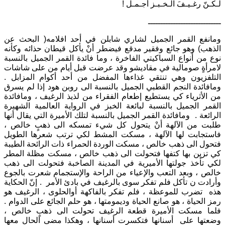
لـكـنّ رغـيـفَ الـخـبـز أجـمـل !
ـــــــــــــــــــــــــــــ
ومانفع القمر الجميل لشاري شابلن في أحد افلامه( البحث عن
الذهب) وهو جائع وفقير مدقع فيضطر أنْ يأكل قيطان حذائه وكأنه
نوع من أنواع السباكيتي الفاخرة ، وما فائدة القمر الجميل بالنسبة
لامرأةٍ صومالية في مقاديشو وقد عرضت قبل أيام من على شاشات
التلفزيون وهي تنتقي غذاءها المفضل من أحد أكوام المزابل .
ومافائدة النجم القطبي الجميل بالنسبة الى روبن هود إذا لم يسرق
من الأثرياء كي يستطيع إطعام الفقراء من لذيذ الرغيف ، ومافائدة
القمر الجميل بالنسبة لبائعة الخبز في الرواية العالمية الشهيرة
الرائعة . ومافائدة القمر الجميل بالنسبة لتلك الأميرة التي يقال أنها
طلبت من الآلهة أنْ يتحول كل شيء تمسكه الى ذهبٍ خالص ،
فاستجابت لها الآلهة ، مسكت المشط لكي ترتب شعرها الطويل
فتحول الى ذهب خالص ، مسكت الوردة الحمراء ذات الرائحة الطيبة
كي تزين بها كتفها فتحولت الى ذهب خالص ، مسكت مظلة المطر
لكي تأخذ جولتها الأميرية في المدينة الصاخبة فتحولت الى ذهب
خالص ، وبعد التعب والإعياء من الراحة والإستجمام شعرت بالجوع
وأرادت ن تأكل فلم تفكر سوى بالرغيف في بادئ الأمر . إنّ الحكاية
هذه تضرب للموعظة ، فلم تفكر بالفاكهة أوالحلوى ، الرغيف هو
رمز الحياة ، هو صانع الحياة وديمومتها ، هو حلم الجائع على الدوام .
فلما مسكت الأميرة قطعة الرغيف تحولت الى ذهبٍ خالص ،
وضعتها على أسنانها فتكسرت أسنانها ، وهكذا مضى الحال معها