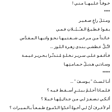
خـوفـاً عـلـيـهــا مـنـي !
****
ومـثـلَ راعٍ صـغـيـر
يـقـودُ قـطـيـعُ الـقـُــبُــلاتِ فـمـي
عـائـداً مـن مـرعـى شــفـتـيـهـا نـحـوَ واديـهـا الـمـقـدَّس
لأبُـلَّ عـطشـي بـنـدى زهـرة الـلـوز ...
فـأغـفـو عـلـى سـريـر نـخـلـةٍ مُـتـدثّـرا بـحـريـر غـيـمـة
وسـادتـي هـديـلُ حـمـامـتِـهـا
*****
أنـا لـسـتُ " يـوسـفَ " ...
فـلـمـاذا أحـلـمُ بـبـئــرٍ أســقـط فـيـه ؟
ألـكـي تـضـفـرَ لـي مـن جـدائـِـلِـهـا حَـبـلا ؟
أم لأعـرفَ أنّ لـي أخـوةً أعـدّوا الـدّمـوع طـمـعـاً بـالـمـيـراث ؟