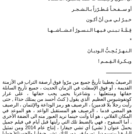
أو ســفـحـاً مُـطـرّزاً بـالـشـجـر
خـيـرٌ لـي مـن أنْ أكـون
قِـمَّـةً تـبـنـي فـيـهـا الـنـسـورُ أعـشــاشــهـا
*
الـنـهـرُ يُـحِـبُّ الـوديـانَ
ويـكـرهُ الـقِـمـم !
ـــــــــــــــــ
الرصيفُ يعطينا تأريخً جميع من مرّوا فوق أرصفة التراب في الأزمنة
القديمة ، أو فوق الإسفلت في الزمان الحديث ، جميع تأريخ السابلة
حفاتها ومنتعليها ، وشاعرنا يحيى يحب حفاتها ، على غرار
كونفوشيوس العظيم الذي يقول ( كنتُ أحسد من يمتلك حذاءً , حتى
رأيت رجلاً بلا قدمين) ، الرصيف هو رمز الوداعة والإئتمان ، الرصيف
هو المضي قدما ، الرصيف هو المستقبل الواعد ، هو الموعد في
المكان الفلاني ، هو أنا وأنت حينما نريد العبور منه الى الضفة الأخرى
. أما السفوح ، فهي بالضبط تلك التي رأيتها قبل أيام في فيلم جميل
يحملُ عنوان ( تشي) أي تشي جيفارا ، إنتاج عام 2014 ومن تمثيل
البارع ( بينسيو ديل تورو) في دور الثائر تشي جيفارا والحسناء( جوليا