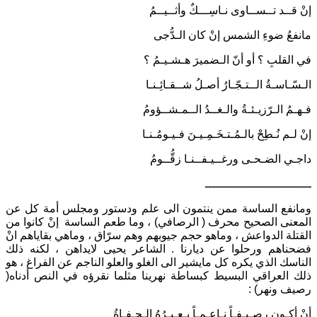
إنْ قــد تــســاوى نـاسِـــكٌ وأثــيــمُ
مانفعُ ضوءِ الشمس إنْ كان الـدُّجى
في القلبِ ؟ أو أنّ الـضميرَ هـشـيـمُ ؟
الـسّـاسـةُ الــتـجّـارُ أصـلُ شــقـائِـنـا
فـهـمُ الـرّزيـئـةُ والـغــدُ الــمـشــؤومُ
إنْ لـم نُـطِحْ بالـمُـتـخَـمِـيـنَ فـيـومُـنـا
داجـي الضـحـى ورغــيـفــنـا زقُّــومُ
ــــــــــــــــــــــــــــــ
ومانفع الساسة ممن ينتمون الى علم ودستور ومجلس أمة كل عن
المعنى الصحيح محرف ( الرصافي) ، وما طعم الساسة إنْ كانوا من
القتلة الدواعش ، وماهو حجم جيوبهم وهم سرّاق ، وماهي بقاياهم انْ
فضحناهم ورحلوا عن ديارنا . الشاعر يحيى لايداهن ، لكنه ذلك
الناسك الذي يكره كل مايشير الى الغلو والعلو الناجم عن الفراغ ، هو
ذلك العراقي البسيط كبساطة نهرينا مثلما نقرؤه في النص أدناه(
رصيف ونهر) :
أنْ أكـون رصِـيـفـاً نـاعـمـاً يـعـبـرُهُ الـحـفـاةُ