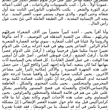
.عمودياً أولاً ، ناثراً ، كتب بالسونيتات والرباعيات ، في أغلب أعماله
نرى الثورة والشعر ، يكتب بالأسلوب البانورامي الثابت منذ أول
شقائه وحتى اليوم ، والذي سوف يستمر صوب العمر المديد . نراه
يتجه الى الإنسانية المعذبة ، الى الطبقة العاملة التي تئنّ تحت غول
رأس المال .
وأنا أقرأ يحيى ، أجده كبيراً متميزاً بين آلاف الشعراء شرقيّهم
وغربيّهم ، يمتلك من التقنية المذهلة في التوصيف ، لا أجد مألوفا
ولاروتينا ولا غثيانا في أغلب أشعاره ، سوى تواجد العصارة الشعرية
أمام الرائي . الشاعر يحيى وهو في قمة أحزانه يرقبُ على الدوام
تغييرا جديداً مثلما تقول فرجينيا وولف ( أرقبُ على الدوام عصراً
قادماً ، أرقبُ الجشع ، أرقبُ قنوطي الخاص ، أصرّ على أنْ أمضي
هذا الوقت ، في عمل أفضل الغايات) . كل قصائد يحي السياسية أدّت
مهامها كما كان يبتغيه ،كما وأنه إجتهد كثيرا وكافح كثيراً ، حتى حصل
على هذه الشهرة المميزة ، والأكثر إمكانية ثأثيراً على مشاعر
الآخرين . يحيى لايكتب شعراً مكبوتا بل واقعياً شديداً لدرجة خلق
الصدمة لدى المتلقي ولدرجة أنْ تكون أغلب قصائده لكمة بوجه
المجرمين والمتحكمين . يحيى يكتب المحتوى والشكل ، العاطفة
والإحساس،الإلحاح والتعمديّة في فضح المستور والتأشير بشكلٍ
علني على من هم في قائمة السفلة والمنحطين والمراوغين . يحيى
السماوي وفي صلب هذه الأحداث اليوم وكأنه يقول لنا ما قاله
كزانتزاكيس قبل مئة عام حول عقيدة العصر الإنتقالي ( إنّ مشكلة
عصرنا تكمن في أنه قد أمسكَ بنا من الوسط) ، فقد فقدنا تقديرنا