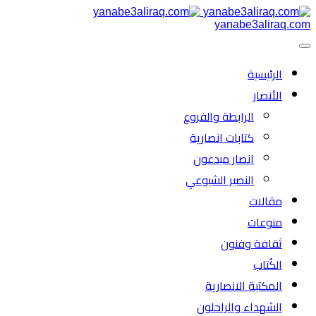
yanabe3aliraq.com
الرئیسية
الأنصار
الرابطة والفروع
كتابات انصارية
انصار مبدعون
النصیر الشیوعي
مقالات
منوعات
ثقافة وفنون
الكُتاب
المكتبة الانصارية
الشهداء والراحلون