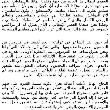
العفوي لجمال هذا العالم من جهة وفقدنا إيماننا بالسماوات العلى
من جهة أخرى ، وهكذا لانستطيع أنْ نكون وثنيين لأنّ المتأسلمين
سمّموا نظرتنا الى الأشياء المادية ، ولانستطيع أن نكونْ متأسلمين ،
لأنً الدواعش سمًموا نظرتنا الى الأسلام والمتأسلمين والعالم
الروحي الكامل والذي كان هو الأساس في السلوك الإسلامي ،
وهكذا نحنُ ضحايا العصر الإنتقالي ، الذي تطرّق له كزانتزاكيس
خصوصا في الفترة الداروينية التي أثرت كثيراً على مفاهيم المسيحية
.
أما حين نقرأ الشاعر في غزلياته ، نجد أنفسنا في فردوسٍ من
التفاصيل ، صغيرها وعظيمها ، والتي تشكل كل الجمالات التي نراها
ونحن نطرق مداخل هذا الفردوس : مثل النظرة الأولى ، القدرية في
الحب ، القلوب حين تفتقد شيئاً ، الإلتفاتة ، ماذا نفعل حيال الحب ،
وصف الحبيب ، تبادل النظرات ، تقابل الطرق ، العفوية في اللقاءات
، الندم ، الجرأة ، المراقبة ، التحديق ، الإنجذاب ، التعلق ، تبلّد الشعور
، السأم ، العذل ، عظمة القلق ، اللواعج ، وكل ماعرفناه وما لم
نعرفه عن الجنس اللطيف ومايخبئهُ تحت طيّات الحرير .
النجاح الهائل لأغلب أعماله يعزى لكونه يمتلك القدرة على صهر
المعرفيات في القصيدة التي تتشكل بين ماهو خاص وعام ، كما وأنه
قادر على إستخراج الصرخة التي نادى بها (برجستون) ، ألا وهي
صرخة ( إله الحق) التي جاءت كحلٍ وسط بين الوثنية والمسيحية
والإسلام ، لنرَ الشاعر كيف إستخرج تلك الصرخة من خلال نصه
الموسوم (الآمـرون بالوطن الحر والشعب السعيد).......