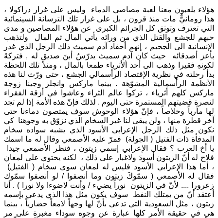
هؤلاء يلعبون معنا لعبة مصاصي الدماء وليس على غرار دراكولا ،
هذا رومانيٌّ مات منذ قرون ، بل على غرار تلك الترسانة السينمائية
التي تعترف وتوثق كل الجرائم الكبرى عن هؤلاء المصاصين و مدى
حبهم للجشع والقتل الذي من ورائه يأتي المال ثم المال ولتذهب
الإنسانية الى الجحيم ، إنهم أحفاد آدم سميث ذلك الرجل الذي غدر
بأعز أصدقائه حيث كان آدم سميث يدرّسُ أبنَ صديقٍ له , فتركهُ
لكونهِ فقيرا وذهب الى أحد ألأثرياء طمعا بالمال ، ومنذ تلك اللحظة
بدأ رحلته في نظرية الإقتصاد الرأسمالي الجشع ، حتى ورّث لنا هذه
الأنظمة الرأسمالية المشوّهة . بينما ماركس وانجلز وجينا زوجة
ماركس كلهم أثرياء ، تركوا عالم الثراء وعاشوا في أزقة الفقراء
لنصرة قضيتهم المستمرة حتى اليوم . لذلك فإنّ هذه الأمة إذا لم تجد
لها مأرباً وخلاصاً ، فإنّ هؤلاء الوحوش سوف يمتصون دماءنا حتى
آخر قطرة منها ، ولن يبقى لنا غير السخام الذي نزوّق به وجوهنا كي
نكون مثل ذلك الرجل الإعرابي الأسود الذي يشبه سواده سخام
المدفأة ذات الفتيل ( الجولة) فمرّ عليه الأصمعي وقال له ما اسمك
يا أخ العرب ؟ فقال الإعرابي إسمي زيتون ، فنظر الأصمعي جيدا
فلاح له أنّ الزيتون أسودَ ولاغبار على ذلك ، لكنه يحتوي على لمعان
، أما هذا الإعرابي الأسود فليس له لمعان سوى سخام ( الفتيل)
فقال له الأصمعي ( سمّوكَ زيتون وما أنصفوا / لو أنصفوا سمّوك
زعرورا .... لأنّ في الزيتون نوراً يضيء / وأنت لاضوءا ولا نورا ) . أنا
أعتقد أنّ من يمتلك النفط سوف يكون مثل هذا الذي يدعي بإسمه
زيتون ، مثل السعودية التي تدعي بأنّ لها وجهاً لامعاً حضارياً ، بينما
هي في حقيقة الأمر كلها عبارة عن وجوه سوداء مغبرة على مر