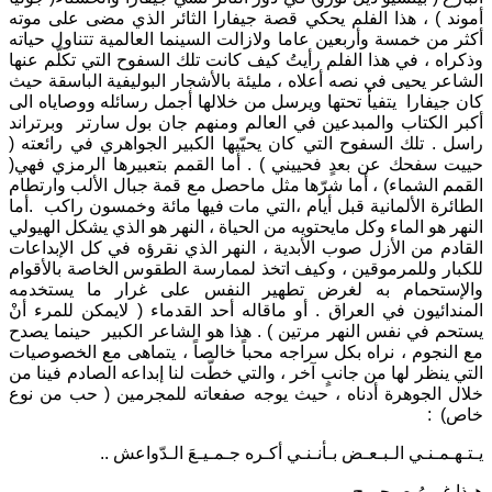
أموند ) ، هذا الفلم يحكي قصة جيفارا الثائر الذي مضى على موته
أكثر من خمسة وأربعين عاما ولازالت السينما العالمية تتناول حياته
وذكراه ، في هذا الفلم رأيتُ كيف كانت تلك السفوح التي تكلّم عنها
الشاعر يحيى في نصه أعلاه ، مليئة بالأشجار البوليفية الباسقة حيث
كان جيفارا يتفيأ تحتها ويرسل من خلالها أجمل رسائله ووصاياه الى
أكبر الكتاب والمبدعين في العالم ومنهم جان بول سارتر وبرتراند
راسل . تلك السفوح التي كان يحيّيها الكبير الجواهري في رائعته (
حييت سفحك عن بعدٍ فحييني ) . أما القمم بتعبيرها الرمزي فهي(
القمم الشماء) ، أما شرّها مثل ماحصل مع قمة جبال الألب وارتطام
الطائرة الألمانية قبل أيام ،التي مات فيها مائة وخمسون راكب .أما
النهر هو الماء وكل مايحتويه من الحياة ، النهر هو الذي يشكل الهيولي
القادم من الأزل صوب الأبدية ، النهر الذي نقرؤه في كل الإبداعات
للكبار وللمرموقين ، وكيف اتخذ لممارسة الطقوس الخاصة بالأقوام
والإستحمام به لغرض تطهير النفس على غرار ما يستخدمه
المندائيون في العراق . أو ماقاله أحد القدماء ( لايمكن للمرء أنْ
يستحم في نفس النهر مرتين ) . هذا هو الشاعر الكبير حينما يصدح
مع النجوم ، نراه بكل سراجه محباً خالصاً ، يتماهى مع الخصوصيات
التي ينظر لها من جانبٍ آخر ، والتي خطّت لنا إبداعه الصادم فينا من
خلال الجوهرة أدناه ، حيث يوجه صفعاته للمجرمين ( حب من نوع
خاص) :
يـتـهـمـنـي الـبـعـض بـأنـنـي أكـره جـمـيـعَ الـدّواعش ..
هـذا غـيـرُ صـحـيـح