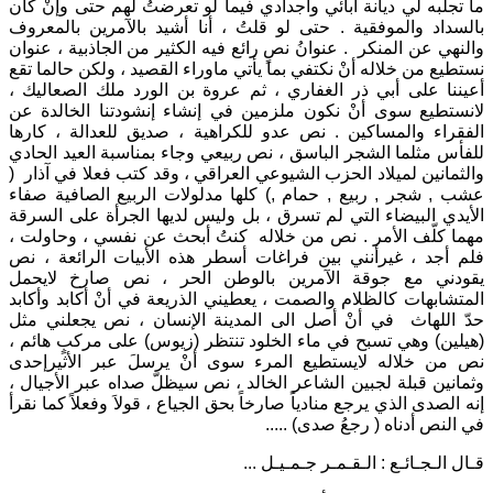
ما تجلبه لي ديانة آبائي وأجدادي فيما لو تعرضتُ لهم حتى وإنْ كان
بالسداد والموفقية . حتى لو قلتُ ، أنا أشيد بالآمرين بالمعروف
والنهي عن المنكر . عنوانُ نصٍ رائع فيه الكثير من الجاذبية ، عنوان
نستطيع من خلاله أنْ نكتفي بما يأتي ماوراء القصيد ، ولكن حالما تقع
أعيننا على أبي ذر الغفاري ، ثم عروة بن الورد ملك الصعاليك ،
لانستطيع سوى أنْ نكون ملزمين في إنشاء إنشودتنا الخالدة عن
الفقراء والمساكين . نص عدو للكراهية ، صديق للعدالة ، كارها
للفأس مثلما الشجر الباسق ، نص ربيعي وجاء بمناسبة العيد الحادي
والثمانين لميلاد الحزب الشيوعي العراقي ، وقد كتب فعلا في آذار (
عشب , شجر , ربيع , حمام ,) كلها مدلولات الربيع الصافية صفاء
الأيدي البيضاء التي لم تسرق ، بل وليس لديها الجرأة على السرقة
مهما كلّف الأمر . نص من خلاله كنتُ أبحث عن نفسي ، وحاولت ،
فلم أجد ، غيرأنني بين فراغات أسطر هذه الأبيات الرائعة ، نص
يقودني مع جوقة الآمرين بالوطن الحر ، نص صارخ لايحمل
المتشابهات كالظلام والصمت ، يعطيني الذريعة في أنْ أكابد وأكابد
حدّ اللهاث في أنْ أصل الى المدينة الإنسان ، نص يجعلني مثل
(هيلين) وهي تسبح في ماء الخلود تنتظر (زيوس) على مركبٍ هائم ،
نص من خلاله لايستطيع المرء سوى أنْ يرسلَ عبر الأثيرإحدى
وثمانين قبلة لجبين الشاعر الخالد ، نص سيظلّ صداه عبر الأجيال ،
إنه الصدى الذي يرجع منادياً صارخاً بحق الجياع ، قولاَ وفعلاً كما نقرأ
في النص أدناه ( رجعُ صدى) .....
قـال الـجـائـع : الـقـمـر جـمـيـل ...