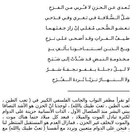
بُـعـدي عـن الـحـزنِ لا قـُـربي مـن الـفــرَحِ
شـلَّ الــسُّـلافــةَ فـي ثـغــري وفـي قــدَحـي
تـعـشـو الـضُّـحـى مُـقـلـي إنْ زارَ جـفـنَـهـمـا
طـيــفُ الــفــراتِ وقـد أضـحـى عـلـى تــرَحِ
ويــحَ الــذيــن اســـتــبــاحــونـا بـألــفِ يــدٍ
مـجـذومـةِ الـنـبـضِ قـد شـُـدَّتْ إلـى شـَـبَـحِ
لا لــيــلُ دجــلــةَ يــقــفــو نـجــمَـهُ سَــمَــرٌ
ولا الــــنـــهـــارُ تــزيّــا بُــردةَ الـــقـُــزَحِ
ــــــــــــــــــــــــــــــــــــــــــ
لو نقرأ مظفر النواب والجانب الفلسفي الكبير في ( تعب الطين ،
تعب الطين ، تعبَ طينك ياالله) ، لوجدنا انّ الحزن هو الأشد التصاقا
ببني البشر منذ الصلصال الأول ، الذات الأنسانية حزينة على الدوام
لكثرة تبادل الموت والميلاد ، فبعد كل ميلاد حتما هناك موت ،
والموت لايخلف غير الحزن ، فمازال العدم هو المستقبل المنتظر لنا
، فنحن على الدوام متعبين ونردد مع أنفسنا ( تعبّ طينك ياالله) مع