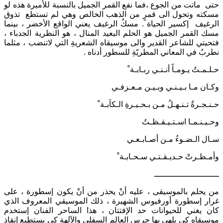
حتى ماتت من الجوع ،فما نفع القمر الجميل بالنسبة للأميرة هذه لو
مسكته وتحول الى قمرٍ من الذهب الخالص وهي لم تستطع تذوق
الرغيف إكسير الحياة . مسكُ الرغيف يعني الواقع الأخضر ، بينما
مسك القمر الجميل هو الحلم البعيد المنال ، هو النظرية الجدباء ،
فتحيتي للشاعر القدير والى موسيقاه الشعريةِ التي لاتنضب ، مثلما
نطربُ في المعاني المطريّةِ للسطور أدناه .
حـلـمـتُ يـومـاً أنـنـي ربـابـة ْ
وكـان مـا بـيـنـي وبـيـن مـعـزفـي
حـنـجـرةٌ تـنـهـلُ مـن بـحـيـرةِ الـكآبـة ْ
وحـيـنـمـا اسـتـيـقـظـتُ
سـال الـضـوءُ مـن أصـابـعـي
وأمـطـرتْ حـديـقـتـي سـحـابـة ْ
ــــــــــــــــــــــــــ
من يحلم بالموسيقى ، عليه أنْ يحذر من أنْ يكون إسطورة ، على
غرار إسطورة أورفيوس الشهيرة ، ذلك الموسيقي المعروف الذي
كان يغني للحيوانات حد الإفتتان ، هذا الساحر الفنان إستخدم
موسيقاه كي يلهي بها حرس العالم السفلي والآلهة كي يستطيع إنقاذ