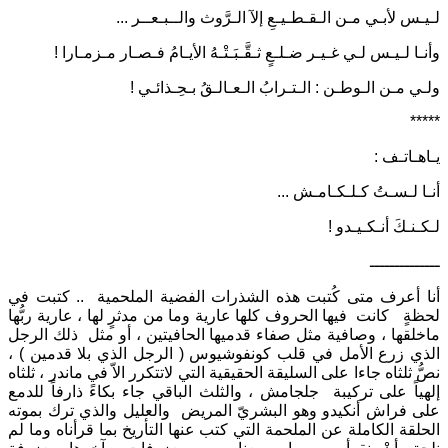
لـيـس لأبـي مـن الـقـطـيـعِ إلآ الـرَّوث والــبـعــر ...
وأنـا لـيـس لـي غـيـر ضـلـعٍ ثـقَّـبَـتْـهُ الأيـامُ فـصـار مـزمـارا !
ولـي مـن الـوطـن : الـتـرابُ الـعـالـقُ بـحِـذائـي !
*****
يـاهـاتـف :
أنـا لـسـتُ كـلـكـامـش ...
لـكـنـكَ أنـكـيـدو !
ــــــــــــــ
أنا أعرف متى كُتبت هذه الشذرات الفضية الملحمية .. كتبت في
لحظةٍ كانت فيها الحروف كلها عارية وما من مدثرٍ لها ، عارية ربُّها
ماخلقها ، وصافية مثل صفاء قدميها الحافيتين ، أو مثل ذلك الرجل
الذي زرع الأمل في قلب كونفوشيوس ( الرجل الذي بلا قدمين ) ،
نصُّ ثلثاه جاءا على السليقة الحقيقية التي لاتتكرر الاّ في ماندر ، ثلثاه
إلهياً على تركيبة جلجامش ، والثلث الباقي جاء بكاءً ذارفاً للدمع
على فراش أنكيدو وهو البشريّ المريض والعليل والذي ترك بموته
الحلقة الكاملة عن الملحمة التي كتب عنها التأريخ بما قرأناه وما لم