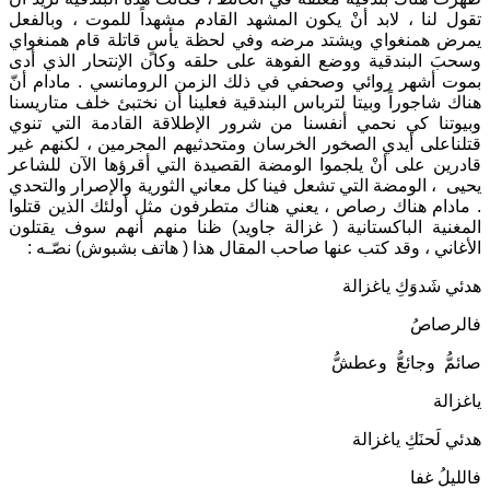
تقول لنا ، لابد أنْ يكون المشهد القادم مشهداً للموت ، وبالفعل
يمرض همنغواي ويشتد مرضه وفي لحظة يأسٍ قاتلة قام همنغواي
وسحبَ البندقية ووضع الفوهة على حلقه وكان الإنتحار الذي أدى
بموت أشهر روائي وصحفي في ذلك الزمن الرومانسي . مادام أنّ
هناك شاجوراً وبيتا لترباس البندقية فعلينا أن نختبئ خلف متاريسنا
وبيوتنا كي نحمي أنفسنا من شرور الإطلاقة القادمة التي تنوي
قتلناعلى أيدي الصخور الخرسان ومتحدثيهم المجرمين ، لكنهم غير
قادرين على أنْ يلجموا الومضة القصيدة التي أقرؤها الآن للشاعر
يحيى ، الومضة التي تشعل فينا كل معاني الثورية والإصرار والتحدي
. مادام هناك رصاص ، يعني هناك متطرفون مثل أولئك الذين قتلوا
المغنية الباكستانية ( غزالة جاويد) ظنا منهم أنهم سوف يقتلون
الأغاني ، وقد كتب عنها صاحب المقال هذا ( هاتف بشبوش) نصّـه :
هدئي شَدوَكِ ياغزالة
فالرصاصُ
صائمُّ وجائعُّ وعطشُّ
ياغزالة
هدئي لَحنَكِ ياغزالة
فالليلُ غفا