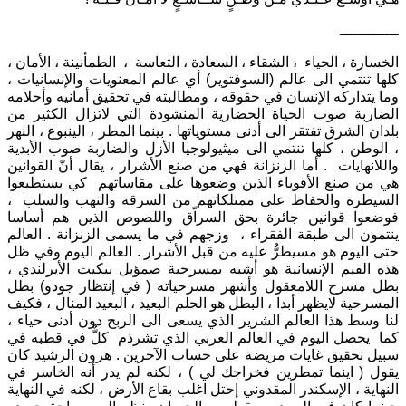
ـــــــــــــ
الخسارة ، الحياء ، الشقاء ، السعادة ، التعاسة ، الطمأنينة ، الأمان ،
كلها تنتمي الى عالم (السوفتوير) أي عالم المعنويات والإنسانيات ،
وما يتداركه الإنسان في حقوقه ، ومطالبته في تحقيق أمانيه وأحلامه
الضاربة صوب الحياة الحضارية المنشودة التي لاتزال الكثير من
بلدان الشرق تفتقر الى أدنى مستوياتها . بينما المطر ، الينبوع ، النهر
، الوطن ، كلها تنتمي الى ميثيولوجيا الأزل والضاربة صوب الأبدية
واللانهايات . أما الزنزانة فهي من صنع الأشرار ، يقال أنّ القوانين
هي من صنع الأقوياء الذين وضعوها على مقاساتهم كي يستطيعوا
السيطرة والحفاظ على ممتلكاتهم من السرقة والنهب والسلب ،
فوضعوا قوانين جائرة بحق السراّق واللصوص الذين هم أساسا
ينتمون الى طبقة الفقراء ، وزجهم في ما يسمى الزنزانة . العالم
حتى اليوم هو مسيطرُّ عليه من قبل الأشرار . العالم اليوم وفي ظل
هذه القيم الإنسانية هو أشبه بمسرحية صمؤيل بيكيت الأيرلندي ،
بطل مسرح اللامعقول وأشهر مسرحياته ( في إنتظار جودو) بطل
المسرحية لايظهر أبدا ، البطل هو الحلم البعيد ، البعيد المنال ، فكيف
لنا وسط هذا العالم الشرير الذي يسعى الى الربح دون أدنى حياء ،
كما يحصل اليوم في العالم العربي الذي تشرذم كلٌّ في قطبه في
سبيل تحقيق غايات مريضة على حساب الآخرين . هرون الرشيد كان
يقول ( اينما تمطرين فخراجك لي ) ، لكنه لم يدر أنه الخاسر في
النهاية ، الإسكندر المقدوني إحتل اغلب بقاع الأرض ، لكنه في النهاية