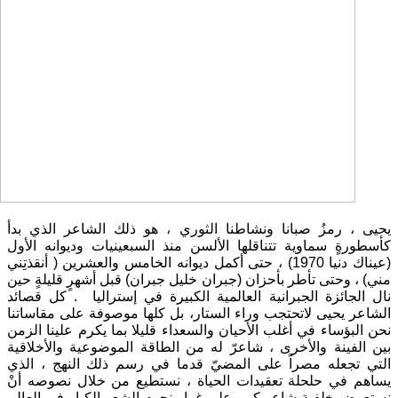
يحيى ، رمزُ صبانا ونشاطنا الثوري ، هو ذلك الشاعر الذي بدأ
كأسطورةٍ سماوية تتناقلها الألسن منذ السبعينيات وديوانه الأول
(عيناك دنيا 1970) ، حتى أكمل ديوانه الخامس والعشرين ( أنقذتِني
مني) ، وحتى تأطر بأحزان (جبران خليل جبران) قبل أشهرٍ قليلةٍ حين
نال الجائزة الجبرانية العالمية الكبيرة في إستراليا . كل قصائد
الشاعر يحيى لاتحتجب وراء الستار، بل كلها موصوفة على مقاساتنا
نحن البؤساء في أغلب الأحيان والسعداء قليلا بما يكرم علينا الزمن
بين الفينة والأخرى ، شاعرّ له من الطاقة الموضوعية والأخلاقية
التي تجعله مصراً على المضيّ قدما في رسم ذلك النهج ، الذي
يساهم في حلحلة تعقيدات الحياة ، نستطيع من خلال نصوصه أنْ
نستعرض خلفية شاعر كبير على غرار نجوم الشعر الكبار في العالم