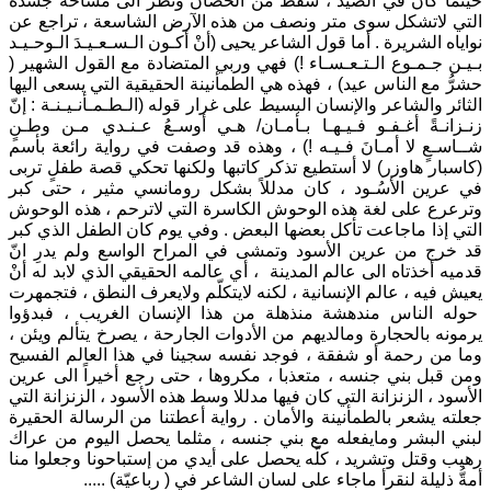
حينما كان في الصيد ، سقط من الحصان ونظر الى مساحة جسده
التي لاتشكل سوى متر ونصف من هذه الآرض الشاسعة ، تراجع عن
نواياه الشريرة . أما قول الشاعر يحيى (أنْ أكـون الـسـعـيـدَ الـوحـيـد
بـيـن جـمـوع الـتـعـسـاء !) فهي وربي المتضادة مع القول الشهير (
حشرُّ مع الناس عيد) ، فهذه هي الطمأنينة الحقيقية التي يسعى اليها
الثائر والشاعر والإنسان البسيط على غرار قوله (الـطـمـأنـيـنـة : إنّ
زنـزانـةً أغـفـو فـيـهـا بـأمـان/ هـي أوسـعُ عـنـدي مـن وطـنٍ
شــاسـعٍ لا أمـانَ فـيـه !) ، وهذه قد وصفت في رواية رائعة بأسم
(كاسبار هاوزر) لا أستطيع تذكر كاتبها ولكنها تحكي قصة طفلٍ تربى
في عرين الأسُـود ، كان مدللاً بشكل رومانسي مثير ، حتى كبر
وترعرع على لغة هذه الوحوش الكاسرة التي لاترحم ، هذه الوحوش
التي إذا ماجاعت تأكل بعضها البعض . وفي يوم كان الطفل الذي كبر
قد خرج من عرين الأسود وتمشى في المراح الواسع ولم يدرِ انّ
قدميه أخذتاه الى عالم المدينة ، أي عالمه الحقيقي الذي لابد له أنْ
يعيش فيه ، عالم الإنسانية ، لكنه لايتكلّم ولايعرف النطق ، فتجمهرت
حوله الناس مندهشة منذهلة من هذا الإنسان الغريب ، فبدؤوا
يرمونه بالحجارة ومالديهم من الأدوات الجارحة ، يصرخ يتألم ويئن ،
وما من رحمة أو شفقة ، فوجد نفسه سجينا في هذا العالم الفسيح
ومن قبل بني جنسه ، متعذبا ، مكروها ، حتى رجع أخيراً الى عرين
الأسود ، الزنزانة التي كان فيها مدللا وسط هذه الأسود ، الزنزانة التي
جعلته يشعر بالطمأنينة والأمان . رواية أعطتنا من الرسالة الحقيرة
لبني البشر ومايفعله مع بني جنسه ، مثلما يحصل اليوم من عراك
رهيب وقتل وتشريد ، كلّه يحصل على أيدي من إستباحونا وجعلوا منا
أمةُّ ذليلة لنقرأ ماجاء على لسان الشاعر في ( رباعيّة) .....