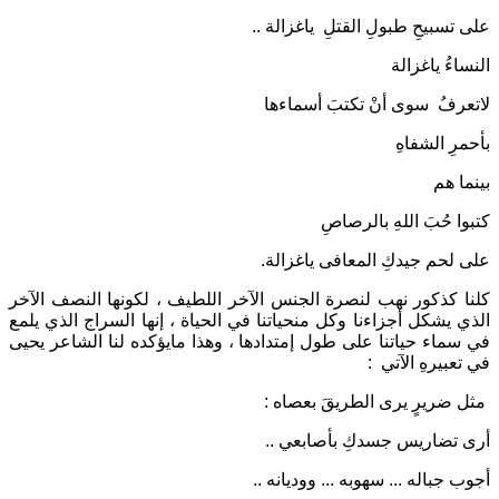
على تسبيحِ طبولِ القتلِ ياغزالة ..
النساءُ ياغزالة
لاتعرفُ سوى أنْ تكتبَ أسماءها
بأحمرِ الشفاهِ
بينما هم
كتبوا حُبَ اللهِ بالرصاصِ
على لحم جيدكِ المعافى ياغزالة.
كلنا كذكور نهب لنصرة الجنس الآخر اللطيف ، لكونها النصف الآخر
الذي يشكل أجزاءنا وكل منحياتنا في الحياة ، إنها السراج الذي يلمع
في سماء حياتنا على طول إمتدادها ، وهذا مايؤكده لنا الشاعر يحيى
في تعبيرهِ الآتي :
مثل ضريرٍ يرى الطريقَ بعصاه :
أرى تضاريس جسدكِ بأصابعي ..
أجوب جباله ... سهوبه ... ووديانه ..