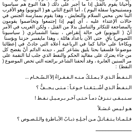
وأحيانا يقوم بالقتل إذا ما أجبر على ذلك ( هذا النوع هم سياسونا
ومستبيحونا سفلة اليوم ) ، أما النوع الثاني هو ( البونوبو) وهو الأقرب
الينا نحن محبي السلام والتعايش ، وهذا يقوم بممارسة الجنس في
حالات الإعتداء عليه ، أي إنهم إذا إجتمعوا وتخاصموا يقومون
بالمضاجعة للتكاثر والتناسل بدلا من القتل ، ولكن الغريب في الأمر
أنّ ( البونوبو) في حالة إنقراض ، بينما الشمبانزي ( سياسيونا
اللصوص) باقٍ حتى الآن بأعداد هائلة ، وهذا مايفسر حزننا وبؤسنا
وبكاءنا على حالنا كما في الرباعية أعلاه التي جادتْ في إعطائنا
موضوعا فلسفيا بحتا يليق بشاعر كبير ، ديدنه الدائم أنْ يفضح كل
من جاء يعترك على مقاليد الحكم والنفط الذي جلب لنا النقمة على
مر السنين الغابرة ، وقد أتحفنا الشاعر برائعته التي تخص الموضوع (
النفط) :
الـنـفـطُ الـذي لا يـمـلـكُ مـنـه الـفـقـراءُ إلآ الـسّـخـام ...
الـنـفـطُ الـذي أشْــبَـعَـنـا جـوعـاً : مـتـى يـجــفُّ ؟
سـنـبـقـى نـنـزفُ دمـاً حـتـى آخـر بـرمـيـل نـفـط !
هـو لـيـس عَـسَـلاً
فـلـمـاذا يـتـقـاتـلُ مـن أجـلِـهِ ذبـابُ الأبـاطرةِ والـلـصـوص ؟
ــــــــــــــــــــــــ