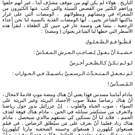
التأريخ . هؤلاء لم يكن لهم من موقف مشرّف أبدا ، غير أنهم خلّفوا
وراءهم الكثير من القصص السيئة والتي كتب عنها الكثيرون من
الشعراء في ومضاتهم ومطولاتهم ، الومضات التي على غرار
ماكتبها الشاعر يحيى ، أنها الومضات العذبة بالنسبة لنا نحن أعداء
الرجعية ، بينما هي وصمة عار في جبين كل الطغاة ، لنقرأ هذه
الأسطر التي خطها لنا الشاعر بعنوان ( ومضة) :
قَـصُّـوا فـمَ الـصَّـعـلـوكِ
خـشـيـةَ أنْ يـقـولَ لِـصـاحِـبِ الـعـرشِ الـمـقـدّسْ :
لـو لـم تـكـنْ كـالـصَّـخـرِ أخـرسْ
لـم تـجـعـلِ الـمـتـحـدِّثَ الـرسـمـيَّ بـاسـمِـكَ فـي الـحـواراتِ :
الـمُـسـدَّسْ !
مادام أمامنا مسدس فهذا يعني أنّ هناك ومضة موتٍ قادمةً لامحال ،
أنً هناك رصاصا مقبلاً صوب الأجساد البريئة وغير البريئة على
السواء ، صوب الجباه والقلوب ، إنّ عزرائيل يدور حول رياضنا
ولانعرف من ستنكسَر سنابله في الحين ، مادام هناك فوهة لقذف
الحمم ، فلابد لنا أنْ نستكين كي نستفهم ماالذي سيحصل ، مادام
هناك زناد فعلينا أنْ نعرف على مَن سيُطلق الرصاص . في فيلم
همنغواي كيلهورن ( همنغواي وحبيبته الصحفية مارتا كيلهورن)
ظهرت هناك بندقية معلقة في الحائط ، فكانت هذه البندقية تريد أنْ