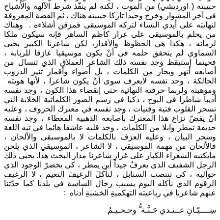
حبيبته ( اورديشي) من الموت ، لكنه لم ينفّذ شرط الآلهة والأشباح
في آخر المشوار وخرج وحيدا تاركا حبيبته هناك ، ثم القصة المعروفة
لنهايته على أيدي النساء لتركه الموسيقى فمزقن أشلاءه . وهناك
من يحلم بالموسيقى على غرار كاظم الساهر فإنه سيكون ملكا
لزمانه ، هكذا هي الحظوظ والأقدار، لكن شاعرنا الكبير يحيى
السماوي لم يتحقق حلمه في أنْ يكون موسيقيا عازفا للربابة ،
فحينما إستيقظ وجد نفسه ذلك الشاعر العملاق الذي تنسال من
أصابعه أنهر وبحار من الكلمات ، بل أضواء وأقمار تنير الدروب
الحالكة ، وجد نفسه لايعرف سوى أنْ يكون شاعرا ، لأنها هويته
وموهبته ولربما حرفته النهائية حتى إنقضاء هذا الكون ، وجد نفسه
أديبا شاطرا في البوح ، ذكيا في رسم الصور الكلماتية الخلابة التي
تسحر القلوب فتية وفتيات ، وجد نفسه في معترك الحروف ، وعليه
أنْ يفضّ نزاع هذا المعترك بأصابعه الذهبية المعطاء ، وجد نفسه
حديقة تمطر وابلا من الكلمات ، وجد قلبه عاشقا هائما في تيه اللغة
وسحر البيان ، وعليه العزف بالكلمات لا بالموسيقى والألحان ،
فالألحان من مهمة الموسيقي ، لا الشاعر ، الموسيقي الذي يلحن
مايكتبه الشعراء الكبار على غرار شاعرنا مدار البحث هذا. يحيى ذلك
الرجل الشفيف الذي يعرفُ جيداً أين يمطر ، كي يخضرّ الوجود الذي
حواليه ، كي تنتصب السنابل ، لنأكلَ الرغيفَ النعيم ، لا الرغيف
الزقوم الذي نأكله اليوم بسبب رجال الساسة في بلدنا كما حدّثنا
عنهم شاعرنا في رباعيته التهكميةِ الخشنةِ أدناه :
سِــــيّـانِ عــنـدي جَـنَّـة ُّ وجـحـيـمُ