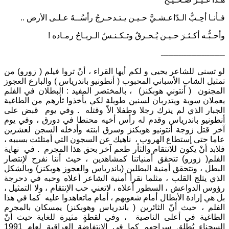
فـأنـا أحِـبُّ الـدّاعـشـيَّ حـيـن يـتـدحـرجُ رأسُــهُ عـلـى الأرض ..
وأحـبُّـه أكـثـرَ حـيـن يُـحـرقُ وتـكـنـسُ الـريـاحُ رمـاده !
ـــــــــــــــــــــــــ
لو تسنى للشاعر يحيى و لكم أيها القراء ، أنْ تروا فيلم ( زورو) من
تمثيل الشاب الأسباني المحبوب ( أنطونيو باندرياس ) والبارع العجوز
المجنون ( أنتوني هوبكنز) ، بالمختصر المفيد : البطلان في الفلم
يعملان سوية ويتدربان لسنين طويلة لكي يأخذوا ثأرهم من الطاغية
الجبار الذي لم يترك رجلا وطفلا الاّ وقتله . وفي يوم قبض على
أنطونيو باندرياس وقدم له رأس أخيه محنطا في دورق ، وفي يوم
آخر قتل زوجة أنتونيو هوبكنز وسرق ابنته وأدخله السجن لعشرين
عاما حتى إستطاع الهروب ، ناهيك عن السجون التي أمتلئت بسببه ،
فلابد أنْ يكون للانتقام والثأر طعم آخر بحق هذا المجرم . في نهاية
الفلم( زورو) تتحقق أمنياتنا كمشاهدين ، حيث أننا نفرح لإنتصار
البطل ، وتتحقق أمنية البطلين (باندرياس والعجوز هوبكنز) وبالشكل
الذي يثلج القلب ، مثلما نقرأ أمنية الشاعر أعلاه وحبه في دحرجة
رؤوس الدواعش ، السطور أعلاه ، لاتعني حب الإنتقام ، ولا التمثيل ،
بل هي إرادة الأبطال أمام شعوبهم ، أمام ماتعاهدوا عليه كما في هذا
الفلم ، حيث أنّ الثائرين ( باندرياس وهوبكنز) يمسكان بالمجرم
الطاغية في أعلى الناصية ، وفي لقطةٍ مثيرة للغاية حيث أنّ
السجناء يُطلق سراحهم كما في الإنتفاضة العراقية لعام 1991