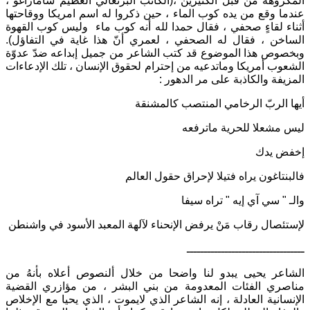
المكروهة من قبل الكثيرين ،(الكاتب البرتغالي العظيم ساماراغو ،
عندما وقع من يده كوب الماء ، حين ذكروا له اسم امريكا ووقاحتها
أثناء لقاءٍ صحفي ، فقال حمدا لله أنه كوب ماء وليس كوب القهوة
الساخن ، فقال له الصحفي ، لعمري أنّ هذا غاية في التفاؤل).
وبخصوص هذا الموضوع قد كتب الشاعر من جميل إبداعه ضدّ عدوّة
الشعوب أمريكا وماتدعيه من إحترام لحقوق الإنسان ، تلك الإدعاءات
المزيفة والكاذبة على مر الدهور :
أيها الربّ الرخامي المنتصب كالمشنقة
ليس مشعلا للحرية ماترفعه
إخفض يدك
فالبنتاغون يراه فتيلا لإحراق حقول العالم
والـ " سي آي إيه " تراه سيفا
لإستئصال رقاب مَنْ يرفض الإنحناء لآلهة المعبد الأسود في واشنطن
ــــــــــــــــــــــــــــــــــ
الشاعر يحيى يبدو لنا واضحا من خلال ألنصوص أعلاه بأنهُ من
مناصري الفئات المعدومة من بني البشر ، من مؤازري القضية
الإنسانية العادلة ، إنه الشاعر الذي لايموت ، الذي يحيا مع الإخلاص