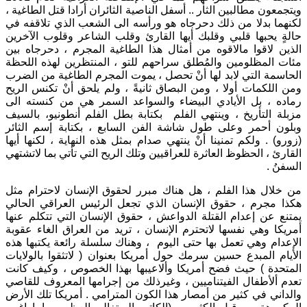
ويتجمعون مطالبين الثأر .. أسفل الناصية الثائران أرادا قتل الطاغية ،
لكنهما بدلا من ذلك دحرجاه هو ورأسه الى الشعب الذي تلاقفه في
حالةٍ يحبها قلبي وقلبك أيها القارئ وقلب الشاعر وقلوب الآخرين
الذين لاقوا مالاقوه من أمثال هذا الطاغية المجرم ، دحرجاه بين
مئات المظلومين والمُطلق سراحهم للتو ، المنتظرين لهذه اللحظة
الحاسمة التي لابد لها أنْ تحصل ، يموت المجرم الطاغية من الضرب
ومن اللكمات أولا ، ومن البصاق ثانيةً ، ولم يلحق أنْ تكنس الريح
رماده ، بل الأيادي البيضاء والسواعد السمر هي من كنسته الى
مزبلة التأريخ ، وينتهي الفلم بكتابة بطل الفلم أنطونيو، بالسيف
وبلون أحمر وعلى طول شاشة الفن السابع ، بكتابة إسم الثائر
(زورو) . ولكم تمنينا أنْ ينتهي صدام بمثل هذه النهاية ، لكنها أيها
القارئ ، الحظوظ العاثرة للعراقيين وتلك الريح التي تأتي بما لاتشتهي
السفنُ .
من خلال هذا الفلم ، هل هناك مبرر لحقوق الإنسان لاحترام مثل
هكذا مجرم ، حقوق الإنسان الذي تجعل الرئيس العراقي الحالي
يمتنع عن إعدام القتلة الدواعش ، حقوق الإنسان التي تتكلم عنها
أمريكا وهي نفسها لاتحترم الإنسان ، تريد من العراق الغاء عقوبة
الإعدام وهي تعمل بها حتى اليوم ، وهناك سلسلة رائعة يكتبها هذه
الأيام المبدع حسين سرمك حول أمريكا بعنوان ( لاتثقوا بالولايات
المتحدة ) حيث فضح أمريكا وألاعيبها بهذا الخصوص ، وكيف كانت
تعدم ألأطفال الفيتناميين ، وغيرذلك من إجرامها المعروف للقاصي
والداني في كثير من أمصار هذا الكون المترامي . أمريكا تلك الأرض