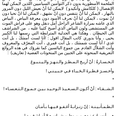
الملحمة الأسطورية بدون ذكر التوأمين السياميين اللذين لايمكن لهما
الإنفصال ( كلكامش وأنكيدو ) لايمكن لنا أنْ نعيش الليل دون المرور
بالنهار ، لايمكن لنا أنْ نتنفس دون انْ نشهق ، لايمكن لنا انْ نحيا دون
انْ نموت ، لايمكن لنا أنْ نعرف الأسود دون معرفة البياض ، البياض
الذي عاشه بمرارة الشاعر الراحل أمل دنقل وهو على فراش الموت
في المستشفى ولون البياض الذي أصبح كئيبا عليه ، من الشراشف
الى الحيطان . وهكذا هي الجدلية المترابطة التي رسمها لنا الكبير
يحيى ، وأنا بدوري كاتب المقال اقول : /أنا لست أمسَكَ ، بل أنت
غدي / أنا لست شمسَك ، بل أنت قمري ، أنت المعرّف والمعروف
وأنت الشلاّل القادم من جموع البائسين كما نقرؤك في هذه الروائع
التعريفية المنحوتة على الجبين من المنحوتات الفضية ( تعاريف) :
الـخـسـارةُ : أنْ أربـحَ الـمـطـرَ والـنـهـرَ والـيـنـبـوعَ
وأخـسـرَ قـطـرةَ الـحَـيـاءِ فـي جـبـيـنـي !
*
الـشــقـاء : أنْ أكـون الـسـعـيـدَ الـوحـيـد بـيـن جـمـوع الـتـعـسـاء !
*
الـطـمـأنـيـنـة : إنّ زنـزانـةً أغـفـو فـيـهـا بـأمـان
هـي أوسـعُ عـنـدي مـن وطـنٍ شــاسـعٍ لا أمـانَ فـيـه !