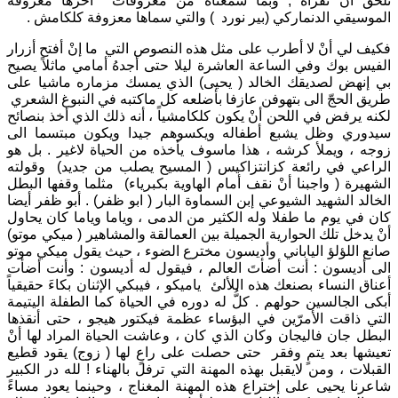
نلحق أنْ نقرأه , وبما سمعناه من معزوفات آخرها معزوفة
الموسيقي الدنماركي (بير نورد ) والتي سماها معزوفة كلكامش .
فكيف لي أنْ لا أطرب على مثل هذه النصوص التي ما إنْ أفتح أزرار
الفيس بوك وفي الساعة العاشرة ليلا حتى أجدهُ أمامي ماثلاً يصيح
بي إنهض لصديقك الخالد ( يحيى) الذي يمسك مزماره ماشيا على
طريق الحجّ الى بتهوفن عازفا بأضلعه كل ماكتبه في النبوغ الشعري
لكنه يرفض في اللحن أنْ يكون كلكامشياً ، أنه ذلك الذي أخذ بنصائح
سيدوري وظل يشبع أطفاله ويكسوهم جيدا ويكون مبتسما الى
زوجه ، ويملأ كرشه ، هذا ماسوف يأخذه من الحياة لاغير . بل هو
الراعي في رائعة كزانتزاكيس ( المسيح يصلب من جديد) وقولته
الشهيرة ( واجبنا أنْ نقف أمام الهاوية بكبرياء) مثلما وقفها البطل
الخالد الشهيد الشيوعي إبن السماوة البار ( ابو ظفر) . أبو ظفر أيضا
كان في يوم ما طفلا وله الكثير من الدمى ، وياما وياما كان يحاول
أنْ يدخل تلك الحوارية الجميلة بين العمالقة والمشاهير ( ميكي موتو)
صانع اللؤلؤ الياباني وأديسون مخترع الضوء ، حيث يقول ميكي موتو
الى أديسون : أنت أضأتَ العالم ، فيقول له أديسون : وأنت أضأت
أعناق النساء بصنعك هذه اللألئ ياميكو ، فيبكي الإثنان بكاءَ حقيقياً
أبكى الجالسين حولهم . كلُّ له دوره في الحياة كما الطفلة اليتيمة
التي ذاقت الأمرّين في البؤساء عظمة فيكتور هيجو ، حتى أنقذها
البطل جان فاليجان وكان الذي كان ، وعاشت الحياة المراد لها أنْ
تعيشها بعد يتمٍ وفقر حتى حصلت على راعٍ لها ( زوج) يقود قطيع
القبلات ، ومن لايقبل بهذه المهنة التي ترفل بالهناء ! لله در الكبير
شاعرنا يحيى على إختراع هذه المهنة المغناج ، وحينما يعود مساءً