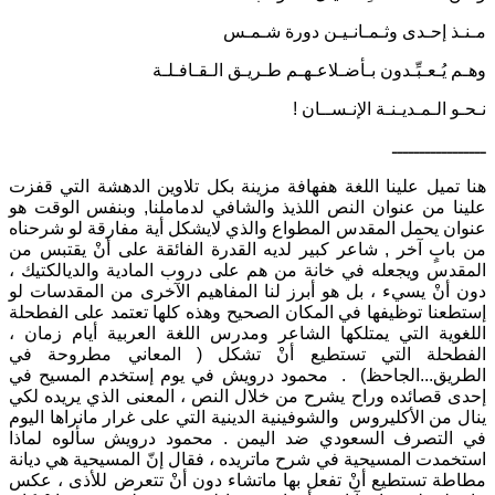
مـنـذ إحـدى وثـمـانـيـن دورة شـمـس
وهـم يُـعـبِّـدون بـأضـلاعـهـم طـريـق الـقـافـلـة
نـحـو الـمـديـنـة الإنـســان !
ـــــــــــــــــ
هنا تميل علينا اللغة هفهافة مزينة بكل تلاوين الدهشة التي قفزت
علينا من عنوان النص اللذيذ والشافي لدماملنا, وبنفس الوقت هو
عنوان يحمل المقدس المطواع والذي لايشكل أية مفارقة لو شرحناه
من بابٍ آخر , شاعر كبير لديه القدرة الفائقة على أنْ يقتبس من
المقدس ويجعله في خانة من هم على دروب المادية والديالكتيك ،
دون أنْ يسيء ، بل هو أبرز لنا المفاهيم الآخرى من المقدسات لو
إستطعنا توظيفها في المكان الصحيح وهذه كلها تعتمد على الفطحلة
اللغوية التي يمتلكها الشاعر ومدرس اللغة العربية أيام زمان ،
الفطحلة التي تستطيع أنْ تشكل ( المعاني مطروحة في
الطريق...الجاحظ) . محمود درويش في يوم إستخدم المسيح في
إحدى قصائده وراح يشرح من خلال النص ، المعنى الذي يريده لكي
ينال من الأكليروس والشوفينية الدينية التي على غرار مانراها اليوم
في التصرف السعودي ضد اليمن . محمود درويش سألوه لماذا
استخمدت المسيحية في شرح ماتريده ، فقال إنّ المسيحية هي ديانة
مطاطة تستطيع أنْ تفعل بها ماتشاء دون أنْ تتعرض للأذى ، عكس