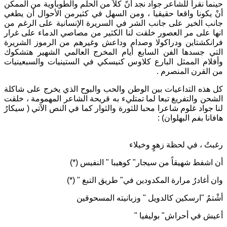
حينما نقرأ للشاعر جواد نجد أنّ كلاً من الحلم والطوباوية من الممكن
أنْ يكونا واقعا حقيقيا ، ومن السهل في كثيرمن الأحوال أن يطغي
جانب الخير على جانب الشر في السريرة الإنسانية على الرغم من
انها على مر العصور خلقت لنا الكثير من مصاصي الدماء على غرار
فرانكشتاين ودراكولا وصدام وداعش وغيرهم من الرموز الشريرة
التي جسدها الفن السابع أيام المخرج العالمي الشهير هتشكوك
وأفلام الممثل البارع كلاوس كنيسكي في الستينيات والسبعينيات
من القرن المنصرم .
كل هذه التداعيات بين الوطن والحب والبوح الذي يخرج على شاكلة
الشحن والتفريغ تبعا لما تمتليء به قريحة الشاعر المهمومة ، خلقت
لنا جواد غلوم شاعرا محبا للثورة والثوار كما في النص الآتي ( سيكارُ
هافانا بفم البهلوان) :
رغبتُ ، في لحظة زهوٍ وخيلاء
أن اشفط شهيقاً من سيجار" كوهيبا " النفيس (*)
وان أغادرُ مرارة المكدودين في" طريق التبغ " (*)
أشْتمُ "ارسكين كالدويل " وزبانيته المسحوقين
أعيش في أحراش" بوليفيا "