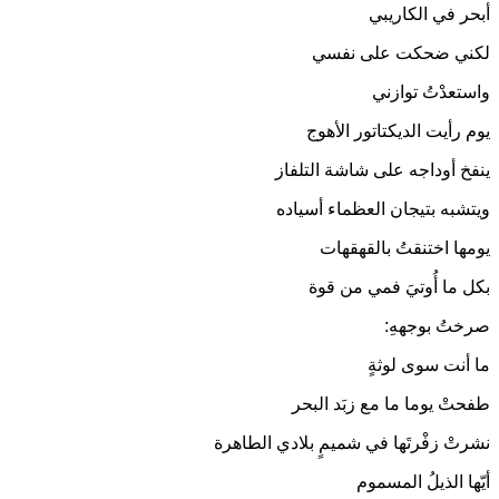
أبحر في الكاريبي
لكني ضحكت على نفسي
واستعدْتُ توازني
يوم رأيت الديكتاتور الأهوج
ينفخ أوداجه على شاشة التلفاز
ويتشبه بتيجان العظماء أسياده
يومها اختنقتُ بالقهقهات
بكل ما أُوتيَ فمي من قوة
صرختُ بوجههِ:
ما أنت سوى لوثةٍ
طفحتْ يوما ما مع زبَد البحر
نشرتْ زفْرتَها في شميمٍ بلادي الطاهرة
أيّها الذيلُ المسموم