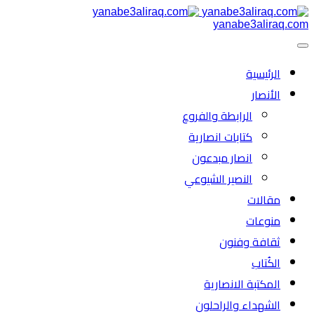
yanabe3aliraq.com
الرئیسية
الأنصار
الرابطة والفروع
كتابات انصارية
انصار مبدعون
النصیر الشیوعي
مقالات
منوعات
ثقافة وفنون
الكُتاب
المكتبة الانصارية
الشهداء والراحلون