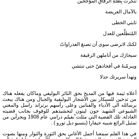
تنكّرت بِطلّةِ الرفاقِ المؤجّجين
بالآمال العريضة
ثابتي الخطى
المُتطلِّعين للعدل
لكنك لاترضى سوى أن تصنعَ العذراواتُ
سيجارَك من أناملهن الرقيقة
ويبرمْنهُ في أفخاذهنّ حتى تنتشي
وتهدأ سريرتك جذلا
أعلاه ثيمة فيها من المديح بحق الثائر البوليفي وماكان يفعله هناك
من تدخين للسيكار بين الأشجار البوليفية والجبال ومن هناك يبعث
برسائله الى الأدباء والفنانين وعلى رأسهم برتراند راسل والمغني
الشيوعي الشهيد جون لينون لتحشيدهم للوقوف بجانب قضيته
العادلة. تلك القضية التي مثلت ْبفيلم درامي عام 1908 وبجزأين من
تمثيل الرائع شبيه جيفارا (بنسيو ديل تورو ) .
في هذا الفلم سمعنا أجمل الأغاني بحق الثورة والثوار ومنها بصوت