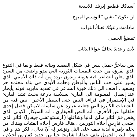
أسيادُك قطعوا إبرتك اللاسعة
لن تكونَ " تشي " الوسيم المبهج
مادامتْ رعيتُك تعلكُ التراب
تمضغُ الحصى
لأنك رعديدٌ تخافُ عواءَ الذئاب
نص ساخرُّ جميل ليس في شكل القصيد وبنائه فقط وإنما في التنوع
الذي نقرؤه من حيث اللمسات الثورية التي تبدو واضحة من السرد
الذي يعلن الشاعر فيه هويته وبدون تردد من أنه ذلك الأممي الذي
يسير على حب الناس والوطن وحلمه الأبدي في بناء مجتمع حر
وسعيد . أضف الى ذلك خبرة الشاعر في تحديد مايريد قوله يأيجاز
عند إيصال المعلومة الى القارئ بسلاسة بارعة بحيث تشد القارئ
في الإستمرار في قراءة النص حتى السطر الأخير . نص فيه من
التشعبات الكثيرة التي جعلته عبارة عن سلسلة لايمكن فصل إحدى
حلقاتها عن الأخرى . أنه النص الجيفاري ، انه السيكار الكوبي الذي
يخص فمَ الثائر مالئ الدنيا وشاغلها ( أرنستو تشي جيفارا) الثائر الذي
أضحى فارس أحلام الثوريين ، هناك فارس أحلام الفتيات وهناك من
يحلم بإمرأة أبدية تقف على التل وتؤشر له أنْ تعال ، لكن هنا و في
هذا النص الجميل يقف جيفارا شامخا حياً من جديد كفارس أحلام ،