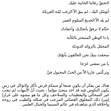
لاتخنقْ رقابَنا الحانية عليك
أتوسّل اليك ، لم يبقَ الاّ الزغب ليّنة العريكة
لم يلد الاّ الخديج المثلوم العمر
حتّام لا ترفقُ بأنجالِـك وأحفادك
يا ذا الوطن المتبختر بالكآبة
المحمّل بالزوائد الدوديّة
سحقتَ بنيكَ نحن العالقون بأبوّتك
يا من تمشي عَرَجا
وتركْتني عاريا الاّ من الحبّ المخبول فيَّ
هناك من يفكر أن يكون ضبعا أو سمكة قرش تأكل ولاتؤكل في زمنٍ
يكون النكوص فيه قد أخذ منحىً مؤلماً ، بحيث أنّ الأمهات لم تنجب
غير السحالي واليقطينات والسلاحف وكل ما هو مشوه على غرار(
إيتي) ذلك المخلوق الفضائي المرعب في شكله والطيب في روحه
وأخلاقه الذي شاهدناه في عالم السينما والخيال العلمي .