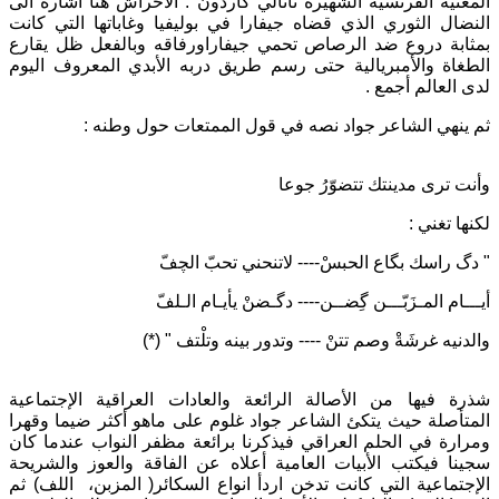
المغنية الفرنسية الشهيرة ناتالي كاردون . الأحراش هنا اشارة الى
النضال الثوري الذي قضاه جيفارا في بوليفيا وغاباتها التي كانت
بمثابة دروع ضد الرصاص تحمي جيفاراورفاقه وبالفعل ظل يقارع
الطغاة والأمبريالية حتى رسم طريق دربه الأبدي المعروف اليوم
لدى العالم أجمع .
ثم ينهي الشاعر جواد نصه في قول الممتعات حول وطنه :
وأنت ترى مدينتك تتضوّرُ جوعا
لكنها تغني :
" دگ راسك بگاع الحبسْ---- لاتنحني تحبّ الچفّ
أيـــام المـزَبّـــن گِضــن---- دگـضنْ يأيـام الـلفّ
والدنيه غرشَةْ وصم تتنْ ---- وتدور بينه وتلْتف " (*)
شذرة فيها من الأصالة الرائعة والعادات العراقية الإجتماعية
المتأصلة حيث يتكئ الشاعر جواد غلوم على ماهو أكثر ضيما وقهرا
ومرارة في الحلم العراقي فيذكرنا برائعة مظفر النواب عندما كان
سجينا فيكتب الأبيات العامية أعلاه عن الفاقة والعوز والشريحة
الإجتماعية التي كانت تدخن اردأ انواع السكائر( المزبن، اللف) ثم