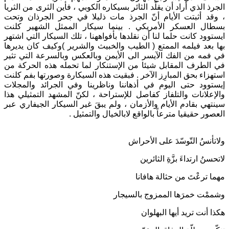
الجرذ الذي أراد أن يقلّد الثائر بسيكاره الكوبي ، فأين الثرى من الثريا
، وقد أثبتت الأيام أنّ الجرذ مات ذليلا في جحر الجرذان وتحت
بسطال العسكر الأمريكي . بينما سيكار الممثل الشهير كلنت
ايستوود كانت حلما لنا أن نقلدها بأفواههنا ، تلك السيكار التي اشتهر
بها بعد فيلمه الممتع ( الطيب والخبيث والشرير )وكيف كان يديرها
في فمه من الفك الآيسر الى الأيمن وبالعكس وبالسرعة التي تثير
في الطرف المقابل شيئا من الإستنكار لما تحمله هذه الحركة من
استهزاء بحق المبارِز الآخر . فبقيت هذه السيكارة وصورتها بفم كلنت
إيستوود حتى اليوم في أذهاننا وناظرينا وفي الجرائد والمجلات
والإعلانات والتلفاز كفاصل للإستراحة ، لكنّ المشهد التمثيلي هذا
سينتهي بقادم الأيام والأزمان ، ولم يبقَ غير السيكار الجيفاري عبر
العصور حقيقيا مترعاً بالواقع لابالخيال والتمثيل .
ولاتأنسُ التّوسّدَ على الأحراش
لاتحسنُ ارتداءَ بزَّةِ الثائرين
مهما ترعْتَ من حثالة هافانا
وشممْت خمرَها الممزوج بالسيجار
هكذا أنت تريد أيها البهلوان