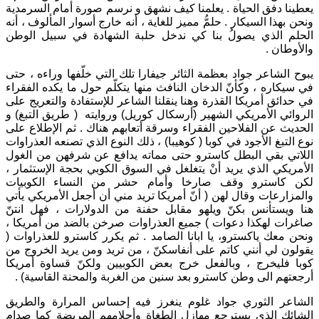
يعطينا دفق الحياة . يعلمنا كيف نشهق و نرسم صورة أمام السرمدية
ونحن بهذا السيكار . حلمُّ مميز للغاية ، أنه خارج أسوار المألوف ، أنه
الحلم الذي يصولُ بنا كي ندخل حلبة الشهادة في سبيل الوطن
والأوطان .
يبوح الشاعر جواد بعظمة الثائر جيفارا تلك التي خلّفها وراءه ، حتى
في سيكاره ، وكأنّ الدخان النافث منها يتكلّم حول ما يكده الفقراء
في حدائق أمريكا القذرة وهنا ينقلنا الشاعر للإستفادة والتعريج على
الروائي الأمريكي الشهير (أرسكال كوريل) وروايته ( طريق التبغ) و
الحديث عن الفلاحين الفقراء وسرقة أتعابهم هناك . ثم الإطلاع على
نوع التبغ الأجود في كوبا ( كوهيبا) ، ذلك النوع الذي تصنعه العذراوات
اللاتي بقي البطل كاسترو حتى مماته يدافع عن شرفهن من الغول
الأمريكي الذي يريد أنْ يتغلغل في السوق الكوبي بحجة الإستثمار ،
لكن كاسترو وقف صارخا وأمام حشر من النساء الكوبيات
والمزارعات وقال لهن ( أنّ أمريكا تريد مني أن أجعل الأمريكي يأتي
هنا ويستأنس بكنّ ويلهو مقابل حفنة من الدولارات ، فهل انتنّ
صاغرات لهكذا دعوات ) جميع العذراوات صرخن بالضد من أمريكا ،
ونحن معك ياكسترو، يا ابانا الصامد . ثم يكرر كاسترو للعذراوات (
يقولون لي أنني كاتم على أنفاسكنّ ، من تريد ومن يريد الخروج من
كوبا فليخرج ، وبالفعل خرج بعض الكوبيين ولكنّ قساوة أمريكا
أرجعتهم الى وطن كاسترو بعد سنين من الغربة والمحنة القاسية) .
الشاعر الثوري جواد غلوم ينغرز فيه إحساس المرارة والطريق
الشائك الذي يسترجع مهازل الطغاة وأحلامهم المريضة كما صدام