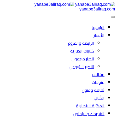
yanabe3aliraq.com
الرئیسية
الأنصار
الرابطة والفروع
كتابات انصارية
انصار مبدعون
النصیر الشیوعي
مقالات
منوعات
ثقافة وفنون
الكُتاب
المكتبة الانصارية
الشهداء والراحلون