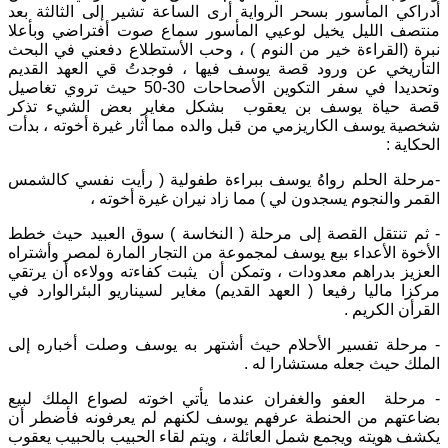
أدراكي المأسور بسحر الرواية أرى الساعة تشير إلى الثالثة بعد
منتصف الليل يخيل لوعيي المأسور سماع صوت أفتراضي وبأعلا
نبرة (القراءة خير من النوم ) ، وحب الأستطلاع دفعني في البحث
التأريخي عن ورود قصة يوسف فيها ، فوجدتُ قي العهد القديم
وتحديدا في سفر التكوين الأصحاحات 30-50 حيث تروي تغاصيل
قصة حياة يوسف بن يعقوب بشكل مغاير بعض الشيء تذكر
شخصية يوسف الكاريزمي من قبل والده مما أثار غيرة أخوته ، بدأت
الحكاية :
-مرحلة الحلم رواهُ يوسف ببراءة طفولية ( رأيت نفسي كالشمس
القمر والنجوم يسجدون لي ) مما زاد نيران غيرة أخوته ،
- ثم تنتقل القصة إلى مرحلة ( النخاسة ) سوق العبيد حيث خطط
الأخوة الأعداء بيع يوسف لمجموعة من التجار المارة لمصر وأشتراه
العزيز بدراهم معدودات ، وتمكن أن يثبت كفاءته وولاءه أن يرتقي
مركزا ماليا رفيعا ( العهد القديم) مغاير لسيناريو البئرالوارد في
القرأن الكريم .
- مرحلة تفسير الأحلام حيث أشتهر به يوسف وصلت أخباره إلى
الملك حيث جعله مستشارا له .
- مرحلة العفو والغفران عندما يأتي اخوته لصواع الملك لبيع
بضاعتهم من الحنطة عرفهم يوسف لكنهم لم يعرفونه فأضطر أن
يكشف هويته ويجمع شمل العائلة ، ويتم لقاء الحبيب بالحبيب يعقوب