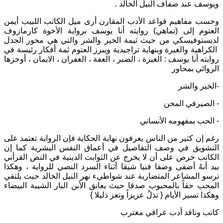
ويوسف عند ضفاف النيل الخالد .
وحسب مفاهيم قواعد الأدب المقارن أرى ميل الكاتب اللبيب أيمن
العتوم إلى (تماهي) روايته أنا يوسف برواية الأخوة كارمازوف
لديستوفيسكي من حيث ثيمة الخير والشر والتي هي محور الجدل
الكراهية والغيرة وبنهاية تراجيدية ويبرز العتوم ثمة أفكار رئيسة في
روايته أنا يوسف : الغيرة ، الصبر ، العفة ، الغفران ، الايمان ، أوجزها
الروائي بمحاور
-الخير والشر
- الصيرفي المحن
- الحب بمفهومه الأنساني
رغم إن كثير من الناس يعرفون نهاية الحكاية فإن الرواية تعتمد على
التشويق في وصف التفاصيل في أعماق النفس البشرية كما إن
الكاتب حرص على أن لا يخرج عن الثوابت الدينية في النص القرأني
بيد أنهُ أضفى وصفا فنيا شيقا أثناء السرد النصي للرواية ، وهكذا
ترسو المشاعر المتضاربة عند شواطيء نهر النيل الخالد حيث يلتقي
المحب حقاً بالمحبوب صدقا حيث يعانق الأبن البار الشيبة البيضاء
وهكذا تسير الأيام { تذلُ عزيزاً وتعز ذليلا }
كاتب وناقد أدب عراقي مغترب