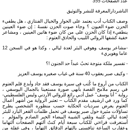
عدد الصفحات 355
الناشردارالمعرفة للنشر والتوثيق
وصف الكتاب أدب يعتمد على الحوار والخيال الفنتازي ، هل يطفيء
الحزن ضوء العيون ؟ وجاء صوت الحزن نفسهُ : إن ضوء العينين
ينطفيء إذا كان الحزن على من كان ضوء هاتين العينين ، ومشاعر
خفية كشفها الروائي اللبيب والحاذق العتوم :
-مشاعر يوسف وهوفي البئر لعدة ليالي ، وكذا هو في السجن 12
عاما وهوبريء
- تفسير ملكة متوجة تحبُ عبداً حد الجنون !؟
- وكيف صبر يعقوب 40 سنة في غياب صغيره يوسف العزيز
الكتاب من أروع ما كُتب في سيرة يوسف فقد جاد وأبدع قلم العتوم
في رسم ملامح القصة بأبهى صورة مستعينا بالجمال اليوسفي ،
رواية " أنا يوسف" عمل أدبي رائع للروائي الأردني وليس الفلسطيني-
كما ورد في ارشيف مقدم الكتاب – تعتبر الرواية من أشهر أعمال
العتوم يعرض سرديات الحكاية حسب منظوره الشخصي يطرح
تساؤلات مثيرة حول صبر يوسف في تحمل ظلمات القعر البارد للبئر
لعدة ليالي كئيبة وتلقي الشيبة البيضاء الخبر الصادم والمؤلم ،
أستغرقت قراءتي للكتاب سبعة أيام كنتُ ألتهم الصفحات ألتهاما
وعقارب الساعة تنافسني بالتهام الدقائق التهاما ، وفي غفلة من