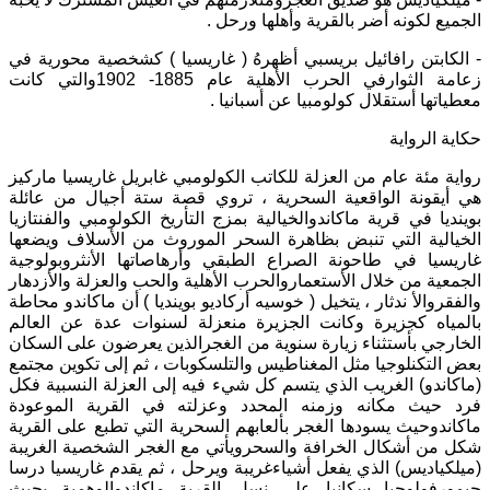
الجميع لكونه أضر بالقرية وأهلها ورحل
.
-
الكابتن رافائيل بريسبي أظهرهُ
(
غاريسيا
)
كشخصية محورية في
زعامة الثوارفي الحرب الأهلية عام
1885- 1902
والتي كانت
معطياتها أستقلال كولومبيا عن أسبانيا
.
حكاية الرواية
رواية مئة عام من العزلة للكاتب الكولومبي غابريل غاريسيا ماركيز
هي أيقونة الواقعية السحرية ، تروي قصة ستة أجيال من عائلة
بوينديا في قرية ماكاندوالخيالية بمزج التأريخ الكولومبي والفنتازيا
الخيالية التي تنبض بظاهرة السحر الموروث من الأسلاف ويضعها
غاريسيا في طاحونة الصراع الطبقي وأرهاصاتها الأنثروبولوجية
الجمعية من خلال الأستعماروالحرب الأهلية والحب والعزلة والأزدهار
والفقروالأ ندثار ، يتخيل
(
خوسيه أركاديو بوينديا
)
أن ماكاندو محاطة
بالمياه كجزيرة وكانت الجزيرة منعزلة لسنوات عدة عن العالم
الخارجي بأستثناء زيارة سنوية من الغجرالذين يعرضون على السكان
بعض التكنلوجيا مثل المغناطيس والتلسكوبات ، ثم إلى تكوين مجتمع
(
ماكاندو
)
الغريب الذي يتسم كل شيء فيه إلى العزلة النسبية فكل
فرد حيث مكانه وزمنه المحدد وعزلته في القرية الموعودة
ماكاندوحيث يسودها الغجر بألعابهم السحرية التي تطبع على القرية
شكل من أشكال الخرافة والسحرويأتي مع الغجر الشخصية الغريبة
(
ميلكياديس
)
الذي يفعل أشياءغريبة ويرحل ، ثم يقدم غاريسيا درسا
جيمورفولوجيا سكانيا على نسل القرية ماكاندوالوهمية بحيث