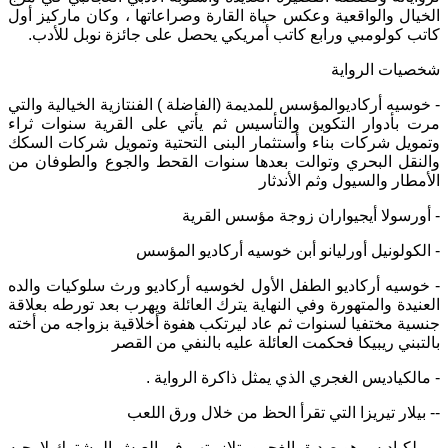
الخيال والواقعية وعكس حياة القارة وصراعاتها ، وكان ماركيز أول
كاتب كولومبي ورابع كاتب أمريكي يحصل على جائزة نوبل للأدب
.
شخصيات الرواية
-
خوسيه أركاديوالمؤسس للمديمة
(
الفاضلة
)
الفنتازية الخيالية والتي
مرت بأدوار التكوين والتأسيس ثم يأتي على القرية سنوات ثراء
وتمويل شركات بناء وأستثمار البنى التحتية وتمويل شركات السكك
والنقل البحري وتوالت بعدها سنوات القحط والجوع والطوفان من
الأمطار والسيول وثم الأندثار
-
أورسولا أيجيواران زوجة مؤسس القرية
-
الكولونيل أورليانو أبن خوسيه أركاديو المؤسس
-
خوسيه أركاديو الطفل الأول لخوسيه أركاديو ورث سلوكيات والده
العنيدة والمتهورة وفي النهاية يترك العائلة ويهرب بعد تورطه بعلاقة
جنسية مختفيا لسنوات ثم عاد ليرتكب هفوة أخلاقية بزواجه من أخته
بالتبني ريبيكا فحكمت العائلة عليه بالنفي من القصر
-
مالكياديس الغجري الذي يمثل ذاكرة الرواية
.
--
بيلار تيريزا التي تقرأ الحظ من خلال ورق اللعب
-
ميلكياديس هو صديق الغجرومتلازمتهم في العيش المشترك لا يحبه