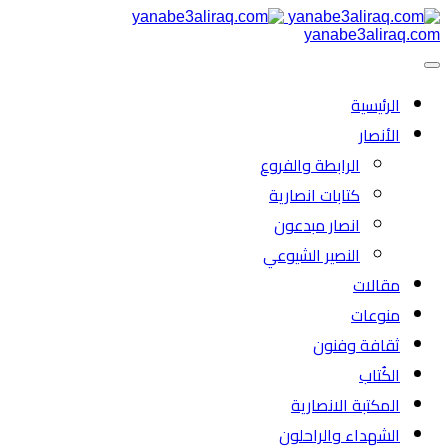
yanabe3aliraq.com
الرئیسية
الأنصار
الرابطة والفروع
كتابات انصارية
انصار مبدعون
النصیر الشیوعي
مقالات
منوعات
ثقافة وفنون
الكُتاب
المكتبة الانصارية
الشهداء والراحلون