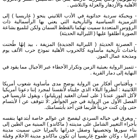
الأهلية والأزدهار والعزلة والتلاشي
.
-
وبحبكة سردية حداثوية في الأدب اللاتيني ينحو
(
غاريسيا
)
إلى
الترميزية السياسية والتأريخية التي يعني بها الرأسمالية ذات
الرؤوس المتعددة سميت تهكما بالقطط السمان ولكن لتلميع بشاعة
الصورة أطلقوا عليها
(
اللبرالية الحديثة
)
-
العصرنة الحديثة
(
اللبرالية الجديدة
)
المزيفة ، بيد إنهُا طُحنت
بأحداث تأريخية مأساوية كالحروب الأهلية نموذج حرب الألف يوم
ومذبحة عمال الموز
.
-
تتميز الرواية بعبثية الزمن وتكرار الأخطاء عبر الأجيال مما يقود في
النهاية إلى دمار القرية
.
-
وبأقتباس أفكار من الرواية يوضح مدى مأساوية شعوب أمريكا
اللاتينية
:
أنظروا البلاء الذي جلبناه لأنفسنا لمجرد إننا دعونا أمريكيا
لأكل الموز عندنا
(
على لسان العقيد إوريليانو
)
، ويقول غاريسيا في
الفصل الأول من الرواية في جبر الخواطر
:
لا تتوقف عن ا لأبتسام
حتى وإن كنت حزيناً فلربما فتن أحد بأبتسامتك
.
-
ويغرق في خياله السردي ليفصح عن عوالم خاصة أبتدعها بنفسه
بأجراء التغيير الشامل على مدينته
(
ماكاندو
)
المبنية من الطين إلى
بناء سورها وتحصينها وصقل جدرانها بالمرايا حتى سميت مدينة
المرايا ، وكان طموح غاريسيا أن تكون ماكاندو مدينة الأحلام وقبلة