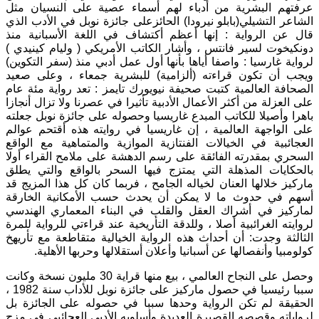
عرفتهم البشرية من أدباء لهم أسماء عصية على النسيان مثل
الشاعر التشيلي
(
بابلو نيرودا
)
الحائزعلى جائزة نوبل في الأدب الذي
قال عن الرواية
:
إنها أعظم أكتشاف في اللغة الأسبانية منذ
دونكيخوت لسير فانتس ، وأشار الكاتب الأمريكي
(
وليام كينيدي
)
لرواية غارسيا
:
واصفا أياها بأنها أول عمل أدبي منذ
(
سفر التكوين
)
ويجب أن تكون قراءته
(
ألزامية
)
للبشرية جمعاء ، وعلى صعيد
الصحافة العالمية كتبت صحيفة نيويورك تايمز
:
تعد رواية مئة عام
على العزلة من أكثر الأعمال الأدبية تأثيرا في عصرنا ولا تزال أنجازا
باهرا وأصيلا للكاتب المبدع غاريسيا وحصوله على جائزة نوبل جعلته
على الواجهة العالمية ، إن غاريسيا في روايته هذه أقتحم عوالم
العجائبية في الخيالات الفنتازية الموازية والمتماهية مع الواقع
السحري بمقدرته الفائقة على رسم الدهشة على ملامح القراء أولا
بالحكايات المذهلة التي يمتزج فيها السحر بالواقع والتي يطلق
ماركيز خلالها العنان لخياله الجامح ، فربما كان كل هذا المزيج قد
أسهم في حدوث ما لا يمكن أن يحدث حسب الأمكانية الخارقة
لماركيز في أشراك العقل والقلب في البناء المعماري الهندسي
لروايته الغرائبية أصلا ، وللدقة التأريخية عند قراءتي للرواية للمرة
الثالثة وجدت
:
أن أحداث هذه الرواية الخيالية متقاطعة مع تأريهخ
كولومبيا وأنفصالها عن أسبانيا وأعلان أستقلالها وحربها الأهلية
.
وحصل على النجاح العالمي ، بيع منها قراية
30
مليون نسخة وكانت
سببا رئيسيا في حصول ماركيز على جائزة نوبل للأداب سنة
1982
،
الحقيقة لم تكن الرواية وحدها سببا في حصوله على الجائزة بل
لرواياته وقصصه القصيرة العديدة وأسلوبه الأدبي العجائبي في مزج