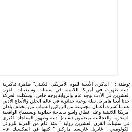
توطئة
: "
الذكرى الأدبية لليوم الأمريكي اللاتيني
"
ظاهرة تذكيرية
أدبية ظهرت في أمريكا اللاتينية في ستينات وسبعينات القرن
العشرين في الأدب بوجه عام والرواية بوجه خاص ، وشكلت الحركة
حدثا أدبيا هاما بل نقلة نوعية حداثوية في عالم الخلق والأبداع الأدبي
عندما نُشرت أعمال مجموعة من الروائين الشباب من مختلف بلدان
أمريكا اللاتينية وعلى نطاق واسع بديباجة حداثوية وبسيمياء الواقعية
السحرية والعجائبية بمضمون
(
تقنية
)
أدبية وظهور المفاجأة الكبرى
في ستينات القرن العشرين رواية
"
مئة عام من العزلة للروائي
الكولومبي
"
غابريل غاريسيا ماركيز
"
كتبها في المكسيك عام