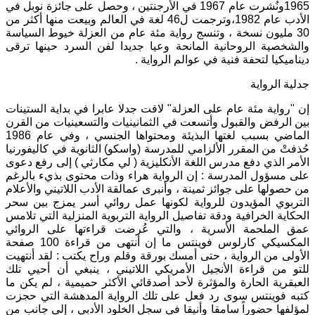
1965
ونُشرت عام
1967
في الأرجنتين ، وحصل على جائزة نوبل في
الأدب عام
1982
،وترجمت ل
46
لغة في العالم وبيعت منها أكثر من
30
مليون نسخة ، وتنسج رواية مئة عام من العزلة خيوط السياسة
والشخصية الروحانية المانحة وعيا جديدا لفن السرد حينها ترقى
ديناميكيا لتحفة فنية في عوالم الرواية
.
جدلية الرواية
إن
"
رواية مئة عام على العزلة
"
لاقت جدلا عابرا في بداية الستينات
بين الرفض والقبول وأتسعت في الثمانينيات والتسعينيات من القرن
الماضي بسبب لغتها البذيئة ومحتواها الجنسي ، وفي عام
1986
حُذفتْ من المقرر الألزامي للمدرسة
(
واسكو
)
الثانوية في كاليفورنيا
الأمر الذي دفع مدرس اللغة الأنكليزية
(
لي مكارثي
)
إلى رفع دعوى
على مسؤول المدرسة
:
إن الرواية هراء وذات محتوى بذيء بالرغم
من حصولها على جوائز ثمينة ، وأنبرى عمالقة الأدب اللاتيني والأعلام
التربوي المؤيدون للرواية لكونها عمل روائي أسر يمزج بين سحر
الحكاية الخرافية ودقة تفاصيل الرواية التربوية المنزلية التي تلامس
عمق الملحمة الأسرية ، والتي عُرضت قراءتها على الروائي
المكسيكي كارلوس فوينتس ما إن أنتهى من قراءة
100
صفحة
الأولى من الرواية ، حتى أمسك بورقة وقلم وراح يكتب
:
لقد أنتهيت
للتو من قراءة الأنجيل الأمريكي اللاتيني ، ينبغي أن أحيي تلك
العبقرية الحارة والمؤثرة لأحد أصدقائي الأكثر حميمية ، لم يكن ما
كتبه فوينتس سوى رد فعل على تلك الرواية المدهشة التي حجزت
لمؤلفها حضوراً سامقا وأنيقا في سجل الخلود الأدبي ، إلى جانب من