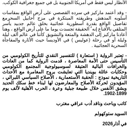
الأنظار ليس فقط في أمريكا الجنوبية بل في جميع جغرافية الكوكب
.
-
وقد أعتمد ماركيز في سرده القصصي على أرض الواقع بمقاسات
أسلوبه المدهش وطريقته المبتكرة في مزج أحابيل السحرمع
تفاصيل الواقع بقدرة أسطورية عجائبية بخلق عالم جدبيد يأسر
المتلقي بالأقناع إنه ُ الحقيقة تجسدت يوما ما على أرض الواقع ، وهنا
أعادنا ماركيز إلى الدهشة والمتعة والنشويق كأننا في عالم ألف ليلة
وليلة أو في رحلة
(
عوليس
)
في الأوديسا حيث الأثارة والمفاجأة
السحرية العجائبية
.
-
تعتبر الرواية
(
استعارة
)
للتفسير النقدي للتأريخ الكولومبي من
التأسيس حتى الأمة المعاصرة ، قدمت الرواية كما من العادات
والخرافات البالية العتيقة لسوسيولوجية المجنمع الكولومبي
وحكايات عائلة بوينديا التي تعايشت بروح المغامرة مع الأحداث
التاريخية نموذج
:
الحقبة الأستعمارية ، الأصلاح السياسي اللبرالي ،
المؤيدون لحركة الأصلاح والمعارضون لها لبناء خط سكك الحديد
وبشق الأنفس خلال طبيعة جبلية وعرة ، الحرب الأهلية لألف يوم
1899-1902.
كاتب وباحث وناقد أدب عراقي مغترب
السويد ستوكهولم
في أذار
2026