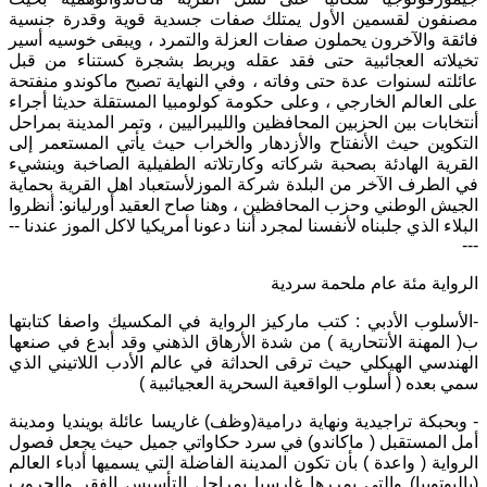
مصنفون لقسمين الأول يمتلك صفات جسدية قوية وقدرة جنسية
فائقة والآخرون يحملون صفات العزلة والتمرد ، ويبقى خوسيه أسير
تخيلاته العجائبية حتى فقد عقله ويربط بشجرة كستناء من قبل
عائلته لسنوات عدة حتى وفاته ، وفي النهاية تصبح ماكوندو منفتحة
على العالم الخارجي ، وعلى حكومة كولومبيا المستقلة حديثا أجراء
أنتخابات بين الحزبين المحافظين والليبراليين ، وتمر المدينة بمراحل
التكوين حيث الأنفتاح والأزدهار والخراب حيث يأتي المستعمر إلى
القرية الهادئة بصحبة شركاته وكارتلاته الطفيلية الصاخبة وينشيء
في الطرف الآخر من البلدة شركة الموزلأستعباد اهل القرية بحماية
الجيش الوطني وحزب المحافظين ، وهنا صاح العقيد أورليانو
:
أنظروا
البلاء الذي جلبناه لأنفسنا لمجرد أننا دعونا أمريكيا لاكل الموز عندنا
--
---
الرواية مئة عام ملحمة سردية
-
الأسلوب الأدبي
:
كتب ماركيز الرواية في المكسيك واصفا كتابتها
ب
(
المهنة الأنتحارية
)
من شدة الأرهاق الذهني وقد أبدع في صنعها
الهندسي الهيكلي حيث ترقى الحداثة في عالم الأدب اللاتيني الذي
سمي بعده
(
أسلوب الواقعية السحرية العجيائبية
)
-
وبحبكة تراجيدية ونهاية درامية
(
وظف
)
غاريسا عائلة بوينديا ومدينة
أمل المستقبل
(
ماكاندو
)
في سرد حكاواتي جميل حيث يجعل فصول
الرواية
(
واعدة
)
بأن تكون المدينة الفاضلة التي يسميها أدباء العالم
(
باليوتوبيا
)
والتي يمررها غارسيا بمراحل التأسيس الفقر والحروب