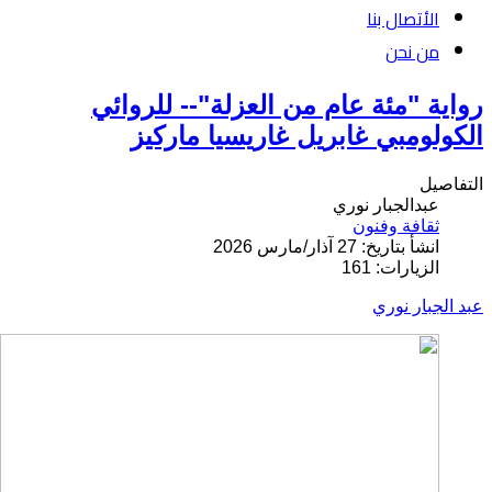
الأتصال بنا
من نحن
رواية "مئة عام من العزلة"-- للروائي
الكولومبي غابريل غاريسيا ماركيز
التفاصيل
عبدالجبار نوري
ثقافة وفنون
انشأ بتاريخ: 27 آذار/مارس 2026
الزيارات: 161
عبد الجبار نوري