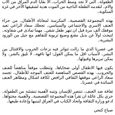
الطفولة.. التي لا تجد وسط الخراب.. الاّ بقايا الدم المراق من الاب
والام.. لتقدمه الطفلة الناجية من الموت هدية لشقيقها الآخر في غزة
المنكوبة..
بهذه المجموعة القصصية.. المكرسة لمعاناة الأطفال.. من جراء
العنف الاسري والاجتماعي والسياسي.. تجعلك سعاد الراعي تعيد
موقفك ألف مرة قبل ان تنهر طفل شقي.. مهما تمادى في شقاوته..
لتبحث اولاً عن بديل مقنع وصيغ تربوية للتفاهم مع جيل من الورود
البشرية..
في عصرنا الذي ما زالت تتواتر فيه نزعات الحروب والاقتتال بين
البشر.. لأسباب اقل ما يمكن القول: انها تافهة.. لا تليق بالشر.. ولا
يمكن تبريرها وقبولها..
يكون فيها الاطفال أولى ضحاياها.. وتتطلب موقفاً مناهضاً للعنف
والحروب.. بهذه القصص المناهضة للعنف الموجه للأطفال.. تجسد
سعاد الراعي موقفها الثقافي الرافض لكافة اشكال ومظاهر العنف
السائدة في عصرنا..
ثقافة ضد العنف.. تنتصر للإنسان وتنبه لأهمية تنشئته من الطفولة..
حري بكل عائلة ان تقرأ هذه المجموعة القصصية.. ولأهمية محتواها..
ادعو وزارة الثقافة واتحاد الكتاب في العراق لتبنيها وإعادة طبعها..
صباح كنجي