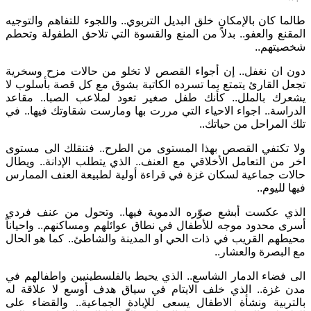
طالما كان بالإمكان خلق البديل التربوي.. واللجوء للتفاهم والتوجيه
المقنع والعفو.. بدلاً من المنع والقسوة التي تلاحق الطفولة وتحطم
شخصيتهم..
دون ان نغفل.. إن أجواء القصص لا تخلو من حالات مزح وسخرية
تجعل القارئ يتمتع بما تسرده الكاتبة بشوق مع كل قصة بأسلوب لا
يشعرك بالملل.. كأنك طفل صغير تعود لملاعب الصبا.. مقاعد
الدراسة.. اجواء الاحياء التي مررت بها ومارست شقاوتك فيها.. في
تلك المراحل من حياتك..
ولا تكتفي القصص بهذا المستوى من الطرح.. فتنقلك الى مستوى
اخر من التعامل الأخلاقي مع العنف.. الذي يتطلب الإدانة.. ويطال
حالات جماعية لسكان غزة في قراءة أولية لطبيعة العنف الممارس
فيها لليوم..
الذي عكست أبشع صوّره الدموية فيها.. وتحول من عنف فردي
أسرى محدود موجه للأطفال في نطاق عوائلهم ومساكنهم.. واحياناً
محيطهم القريب في ذات الحي او المدينة والشاطئ.. كما هو الحال
مع البصرة والعشار..
الى فضاء الدمار الشاسع.. الذي يحيط بالفلسطينيين واطفالهم في
مدن غزة.. الذي خلف الايتام في سياق هدف أوسع لا علاقة له
بالتربية ونشأة الاطفال يسعى للإبادة الجماعية.. والقضاء على