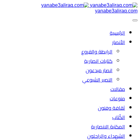
yanabe3aliraq.com
الرئیسية
الأنصار
الرابطة والفروع
كتابات انصارية
انصار مبدعون
النصیر الشیوعي
مقالات
منوعات
ثقافة وفنون
الكُتاب
المكتبة الانصارية
الشهداء والراحلون