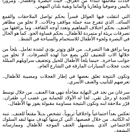
حددت معالمها ابتداءً من العراق.. حيث البصرة والعشار.. ومروراً
باليمن وصوفيا وبلغاريا وألمانيا وبقية بلدان المهجر..
التي انتقلت فيها العوائل قسراً بحكم تواصل الملاحقات والقمع
السائد.. الذي تتفرع منه جملة مواقف وحالات.. لا تخلو من مظاهر
العنف.. بحكم اختلاف المفاهيم وتعدد أوجه الثقافة.. وما يرافقها من
تصرفات بريئة او متمردة للأطفال.. بحكم قساوة الجو.. كما هو الحال
في البصرة ولجوء الأطفال للاستحمام والسباحة في الشط..
وما يرافق هذا التصرف.. من قلق وتوتر يؤدي لشدة تعامل.. يلجأ من
خلالها الاب للتعنيف لكي يضع حداً لهذه التصرفات.. لا تخلو من
جوانب ساخرة.. حينما يلجأ الأطفال للحيل وتجفيف سراويلهم المبللة
تحت عجلات السيارات المارقة في الشارع العام..
وتكون النتيجة تعلق بعضها في إطار العجلات ومصيبة للأطفال..
تعرضهم للتأنيب والعنف الأسري..
سرعان من نجد في النهاية مفاجأة تنهي هذا العنف.. من خلال توسط
الجدة او رجل تقي.. لجأ له الأولاد للحماية من غضب أبٍ طفران..
قرّر ملاحقة ابنه وتكون النتيجة مساومة مقبولة يفوز بها الأطفال..
تعكس بعداً اجتماعياً واخلاقياً تربوياً.. تشخص بديلاً مقنعاً للعنف.. تنبه
له الكاتبة.. من خلال قصصها.. التي كرستها كهدف منها لنقد السلوك
الاجتماعي الذي يستسهل العنف الموجه للأطفال وممارساته
البشعة..