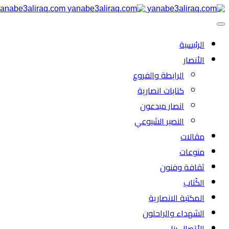
anabe3aliraq.com
الرئیسية
الأنصار
الرابطة والفروع
كتابات انصارية
انصار مبدعون
النصیر الشیوعي
مقالات
منوعات
ثقافة وفنون
الكُتاب
المكتبة الانصارية
الشهداء والراحلون
الأتصال بنا