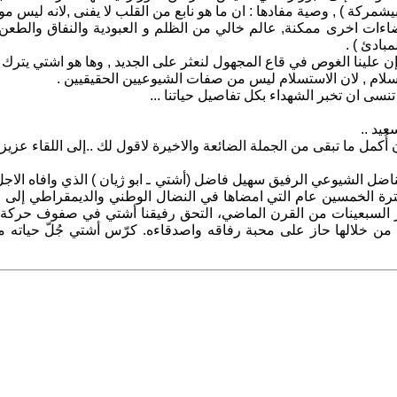
يشمركة ) , وصية مفادها : ان ما هو نابع من القلب لا يفنى ,لانه ليس م
ات اخرى ممكنة, عالم خالي من الظلم و العبودية والنفاق والطعن م
بادئ ) .
 علينا الغوص في قاع المجهول لنعثر على الجديد , وها هو اشتي يترك 
تسلام , لان الاستسلام ليس من صفات الشيوعيين الحقيقيين .
تنسى ان تخبر الشهداء بكل تفاصيل حياتنا ...
يد ..
أُكمل ما تبقى من الجملة الضائعة والاخيرة لاقول لك ..إلى اللقاء عزيز
ي والشاعر الثوري والمناضل الشيوعي الرفيق سهيل فاضل (أشتي ـ ابو ژيان ) الذي
ة الخمسين عام التي امضاها في النضال الوطني والديمقراطي إلى الك
 السبعينات من القرن الماضي، التحق رفيقنا أشتي في صفوف حركة ال
 من خلالها حاز على محبة رفاقه واصدقاءه. كرّس أشتي جُلّ حياته 