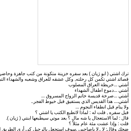
ترك اشتي ( ابو ژيان ) بعد سفره خزينة متكونة من كتب جاهزة وحاضر
قصائد اشتي تكمن كل رحلته, وكل عشقه للعراق وشعبه والشهداء التي ت
أشتي ...خريطة العراق المصلوب
أشتي ...دموع اطفال الشهداء
أشتي ...صرخة قديسة خاتم الزواج المسروق ...
أشتي.... هذا القديس الذي يستفيق قبل خيوط الفجر..
ولا ينام قبل انطفاء النجوم ...
قبل سفره , قلت له : لماذا لاتطبع الكتب يا اشتي ؟
قال : لما الاستعجال يا شه مال ؟ بعد موتي سيطبعها ابنتي ( ژيان ).
قلت : وإذا عشت مئة عام مثلاً ؟
ضحك وقال: لا ..لا ياصاحبي ,سوف استجعل بالرحيل كي أرى الطريق المو