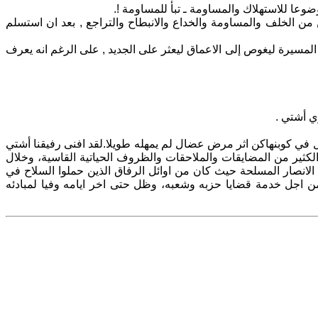
وضوعا للاستهلاك والمساومة ـ تبأ للمساومة !.
ن الخلف والمساومة والخداع والانبطاح والتراجع , بعد ان استسلم
المسيرة ليغوص إلى الاعماق ليعثر على الجديد , على الرغم انه يعرف
ي أشتي .
 وافاه الاجل في كوبنهاكن اثر مرض عضال لم يمهله طويلا.لقد افنى رفيقنا أشتي
ثير من المضايقات والملاحقات والظروف الحياتية القاسية، وخلال
انصار المسلحة حيث كان من اوائل الرفاق الذين حملوا السلاح في
من اجل خدمة قضايا حزبه وشعبه، وظل حتى اخر ايامه وفيا لمبادئه