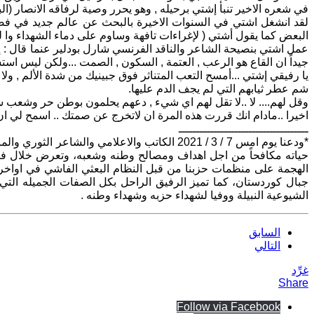
في شعره الاخير تنبأ إشتي برحيله , وهو يحرر وصية لرفاقه الانصار (الب
لقد انشغل اشتي في السنوات الاخيرة بالبحث عن عالم جديد في فضاء
البعض كما يقول أشتي ( لإغراءات تافهة وساوم على دماء الشهداء وا لم
عمل اشتي بنصيحة الشاعر والناقد الفرنسي شارل بودلير عنما قال : إن
جيداً ان القاع هو الرعب , العتمة , السكون , الصمت ...ولكن ليس اس
يا رفيقي إشتي ...أمسح التعب المتناثر فوق جبينيك من شدة الألم , ولا 
شم عطر ثيابهم التي لم يجف الدم عليها.
وقل لهم.... لا ..لا تقل لهم اي شيء , دعهم يحلمون بوطن حر وشعب سع
اخيرا ..مادام انك قررت هذه المرة ان لاتخرج عن صمتك .. اسمح لي ان 
ـــــــــــــــــــــــــــــــــــــ
*ودعنا يوم امس 7 / 3 / 2021 الكاتب والاعلام
حياته مكافحاً من اجل اهداف ومصالح وطنه وشعبه، وتعرض خلال فتر
الهجمة على منظمات حزبنا من قبل النظام البعثي الفاشي في اواخر
جبال كوردستان، كما تميز الرفيق الراحل بكل الصفات الجميله التي
الشيوعية النبيلة ووفيا لشهداء حزبه وشهداء وطنه .
السابق
التالي
غرِّد
Share
Follow via Facebook