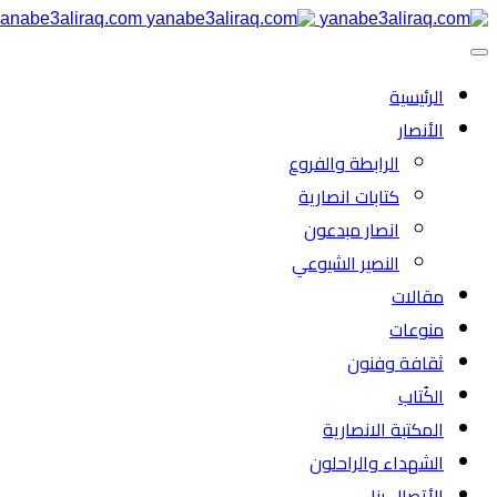
anabe3aliraq.com
الرئیسية
الأنصار
الرابطة والفروع
كتابات انصارية
انصار مبدعون
النصیر الشیوعي
مقالات
منوعات
ثقافة وفنون
الكُتاب
المكتبة الانصارية
الشهداء والراحلون
الأتصال بنا