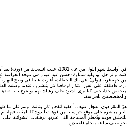
في أواسط شهر أيلول من عام 1981، عقب انسحابن
كنت والراحل أبو وليد سماوة (حسن عبد عبود) في موقع الحراسة ع
من جهة قرية (پولي). في تلك اللحظات، أغارت علينا في وضح النهار، 
دزه، فأطلقنا على الفور الانذار لرفاقنا كي ينتشروا. عندما وصلت الط
منخفض جدا، حتى كنا نرى الجنود خلف رشاشاتهم بوضوح تام. عندها اح
والمخصصتين للحراسة.
هزّ المقر دوي انفجار عنيف، أعقبه انفجار ثانٍ وثالث. وسرعان ما ظ
النار مباشرة على موقع حراستنا من فوهات الدوشكا المثبتة فيها، ثم
للتحليق فوقه وتُمطر المساحة التي عبرتها برشقات عشوائية على ام
نحو نصف ساعة باتجاه قلعة دزة.