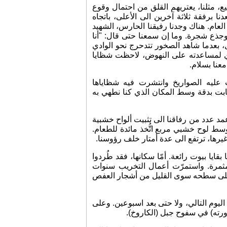
يع، مثلنا، يعتريهم القلق من احتمال وقوع
 برفقة ثلاثة آخرين الى الأعلى، باتجاه
لعام. هناك وجدنا رفيقنا الحارس، الشهيد
جذع شجرة. وما إن سمعنا حتى قال: "أنا
، بعدما شاهد الصخور تتدحرج نحو الوادي
دي لمساعدته على النهوض، لاحظت شظايا
عنا بسلام.
عليه الصواريخ وانتشرت فيه شظاياها
صابت بدقة وسط المكان الذي كنا نطهي به
د عدد من رفاقنا الى تثبيت ألواح خشبية
سط لوح خشبي مربع اتُّخذ مائدة للطعام.
يرها، ترتفع الى عدة أمتار خلف رؤوسنا.
بقايا بيوت رائعة. أمّا سكانها، فقد طُردوا
مثمرة. واستمرّت أعمال التخريب سنوات
َ على سطحه سوى القليل من أشجار العفص
اليوم التالي، ولا حتى بعد اسبوعين. وعلى
(ورته) في سفوح جبل (الكاروخ).