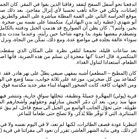
اندفعنا نحو أسفل السفح لتفقد رفاقنا الذين بقوا في المقر. كان الجم
إصابات، ولكن في حالة تأهب تحسبا لأي إنزال مفاجئ. بعد ذلك صعدنا
موقع الحراسة الثاني على القمة المطلة مباشرة على المقر والطريق ا
أبو شهدي (عطية زايد بدن البهادلي)، منكمشا على نفسه بين صخرة و
بخير، وأنتم؟". كان يظن أن الصواريخ قد هدمت الجبل ودفنته بالكامل
وتصطدم ببعضها بقوة. بدا وجهه شاحبا حين رأيته، وعندما مددت ي
سوداء عالقة بجلده في مواضع عدة. ومع ذلك، تمكّن من النجاة، ونزل م
بعد ساعات قليلة، تجمعنا لنلقي نظرة على المكان الذي سقطت 
المتكسرة. قال احدنا "انها معجزة ان نسلم من هذه الضربة، فأنها ا
الطعام، استعدادا لتناول الغداء.
كان (المطبخ – المطعم) أشبه بمقهى صيفي يطلّ على نهر هادر. فقد عم
كمقاعد بين كل صخرتين، موزعة على ثلاثة جوانب، بينما وُضع في الو
ومن الجهات كافة، كانت الصخور المهيأة لبناء مقر جديد مكدسة فوق غ
قرية (پولي) المهجَّرة جميلةً ونظيفة، تتخللها سواقٍ جارية، وتنتشر فيها 
منها منذ زمن، بعد أن دمّر الجيش منازلهم وحقولهم وأشجارهم ال
طويلة، حتى تحوّل الجانب الواسع من الجبل الى سفح قاحل، لم يبق
المتناثرة، التي لا توفّر ظلا يُذكر، ولا تصلح حتى طعاما للماعز.
انتظرنا عودة قصف الطائرات، لكنها لم تعد، لا في اليوم نفسه ولا في 
اثر ذلك، وفي بداية الشهر العاشر، تقرر أن نعود الى مقراتنا في قرية 