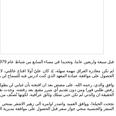
قبل سبعة واربعين عاما، وتحديدا في مساء السابع من شباط عام 1979، غادرت بيت اهلي ووطني مُكرها بسبب الحملة الدموية والقمعية التي شنها النظام البائد ضد الوطنيين والشيوعيين.
لم تكن مغادرة العراق مهمة سهلة، إذ كان عليّ أولا اقناع عائلتي، ل
الحصول على موافقة عمادة المعهد الذي كنت ادرس فيه للسماح لي ب
وافق والدي، رحمه الله، على مضض بعد ان اقنعته بأن غيابي لن يطول، 
رفض طلبي فورا ومن دون تقديم أي مبرر مقنع. بعد رفضه، وجدت نفسي 
الحقيقة ان والدتي لم تكن حتى تمتلك وثائق عراقية، لكونها تُصنَّف من "ا
نجحت الحيلة!، ووافق العميد واصدر اوامره الى زهير الاشقر بمنحي
السفر والجنسية منحي جواز سفر قبل الحصول على موافقة مديرية التجن