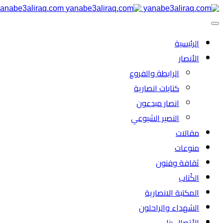
anabe3aliraq.com
الرئیسية
الأنصار
الرابطة والفروع
كتابات انصارية
انصار مبدعون
النصیر الشیوعي
مقالات
منوعات
ثقافة وفنون
الكُتاب
المكتبة الانصارية
الشهداء والراحلون
الأتصال بنا