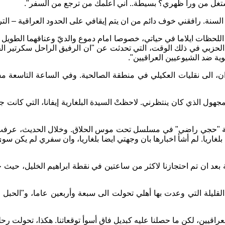
تشتغل من ورا ظهري؟ بسيطة.. آني أعلمك من ترجع من السفر".
. رافقني خوف دائم من ان يتم إيقافي على الحدود العراقية – التركي
داع مع عائلتي مساء السابع من شباط 1979، من اكثر اللحظات ايلاما في حياتي، خصوصا امام دموع 
يم الحزبي في ذلك الوقت، التي تحدثت عن "ان الرفيق الراحل سكرتير ا
ية ضد الشيوعيين العراقيين".
وان، الى نقليات العكيلي في منطقة الصالحية. وفي الساعة التاسعة 
جهول الذي كان ينتظرني. لاحظتْ السيدة البلغارية إيفانا، التي كانت
طريقة "حجي راضي" في مسلسل تحت موس الحلاق. وخلال الحديث، عرفت ان إ
 بلغاريا. لم أشأ اخبارها بان وجهتي ايضا بلغاريا، وان سفري لم يكن
 بعد ان تم احتجازنا لاكثر من ساعتين في نقطة ابراهيم الخليل، حيث
قليلة التي وعدت بها أهلي تحولت الى سبعة وأربعين عاما، و"الحبل عال
راقيين، لكن ما حصلنا عليه كبديل فاق أسوأ توقعاتنا. هكذا، تحولت رحل