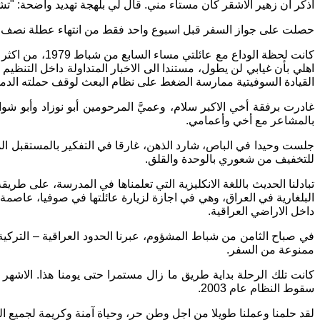
اذكر ان زهير الاشقر كان مستاء مني. قال لي بلهجة تهديد واضحة: "
حصلت على جواز السفر قبل اسبوع واحد فقط من انتهاء عطلة نصف السنة
كانت لحظة الو
اهلي بأن غيابي لن يطول، مستندا الى الاخبار المتداولة داخل التنظ
القيادة السوفيتية ممارسة الضغط على نظام البعث لوقف حملته الدمو
غادرت برفقة أخي الاكبر سلام، وعميَّ المرحومين أبو نوزاد وأبو ش
بالمشاعر مع أخي وأعمامي.
جلست وحيدا في الباص، شارد الذهن، غارقا في التفكير بالمستقبل الم
للتخفيف من شعوري بالوحدة والقلق.
تبادلنا الحديث باللغة الانكليزية التي تعلمناها في المدرسة، على 
البلغارية في العراق، وهي في اجازة لزيارة عائلتها في صوفيا، عاصمة
داخل الاراضي العراقية.
في صباح الثامن من شباط المشؤوم، عبرنا الحدود العراقية – التركية
ممنوعة من السفر.
كانت تلك الرحلة بداية طريق ما زال مستمرا حتى يومنا هذا. الاشهر ال
سقوط النظام عام 2003.
لقد حلمنا وعملنا طويلا من اجل وطن حر، وحياة آمنة وكريمة لجميع الع