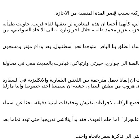
ة بسبب قِصر المدة المتبقية من الاجازة.
والديّ وعناقهما الطويل لي، كأنهما أحسا ان هذه المغادرة لن يعقبها لقاء قريب. حاولت طمأنة
لحزب عزيز محمد طلب، خلال آخر زيارة له الى الاتحاد السوفيتي، من
مساء انطلق بنا الباص متوجها نحو اسطنبول، بعد وداع مؤثر ومشحون
 جالسة الى جواري، حيرتي وارتباكي، فبادرت بالحديث معي في محاولة
يفانا تعمل مترجمة بين اللغتين البلغارية والانكليزية في السفارة
 سوى هروب من بطش النظام، خشية ان يسمعنا احد، خصوصا واننا مازلنا
 خضع الركاب لاجراءات تفتيش وتحقيقات امنية دقيقة، بحثا عن اسماء
جرار". أما حلم العودة، فقد بدأ يتلاشى تدريجيا حتى تبدد تماما بعد
تي الى تذكرة سفر باتجاه واحد..