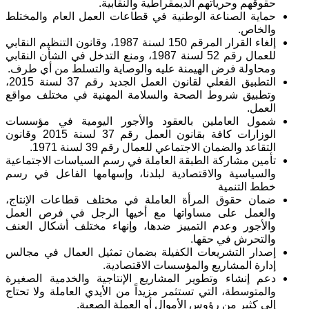
حقوقهم وحرياتهم الديمقراطية والنقابية.
حماية الصناعة الوطنية في قطاعات العمل العام والمختلط
والخاص.
إلغاء القرار المرقم 150 لسنة 1987، وقانون التنظيم النقابي
للعمال رقم 52 لسنة 1987، ومنع التدخل في الشأن النقابي
ومحاولة فرض الهيمنة عليه والوصاية والتسلط من أي طرف.
التطبيق الفعلي لقانون العمل الجديد رقم 37 لسنة 2015،
وتطبيق شروط الصحة والسلامة المهنية في مختلف مواقع
العمل.
شمول العاملين بالعقود والأجور اليومية في مؤسسات
الوزارات كافة بقانون العمل رقم 37 لسنة 2015 وقانون
التقاعد والضمان الاجتماعي للعمال رقم 39 لسنة 1971.
تأمين مشاركة الطبقة العاملة في رسم السياسات الاجتماعية
والسياسية والاقتصادية لبلدنا، وإسهامها الفاعل في رسم
خطط التنمية
ضمان حقوق المرأة العاملة في مختلف قطاعات الإنتاج،
والعمل على مساواتها مع أخيها الرجل في فرص العمل
والأجور وعدم التمييز ضدها، وإنهاء مختلف أشكال العنف
والتحرش في حقها.
إصدار التشريعات الكفيلة بضمان تمثيل العمال في مجالس
إدارة المشاريع والمؤسسات الاقتصادية.
دعم إنشاء وتطوير المشاريع الإنتاجية والخدمية الصغيرة
والمتوسطة، التي تستثمر مزيداً من الأيدي العاملة ولا تحتاج
إلى كثير من رؤوس الأموال أو العملة الصعبة.