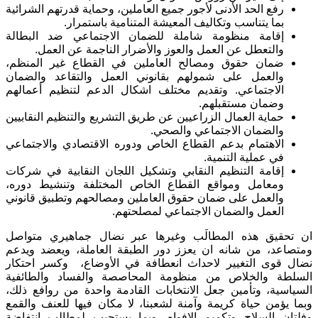
رفع الحد الأدنى لأجور جميع العاملين، وحماية قدرتهم الشرائية
بما يتناسب وتكاليف المعيشة المتنامية باستمرار.
إقامة منظومة شاملة للضمان الاجتماعي ضد البطالة
والتعطل عن العمل والعوز والأضرار الناجمة عن العمل.
ضمان حقوق ومصالح العاملين في القطاع غير المنظم،
والعمل على شمولهم بقانوني العمل والتقاعد والضمان
الاجتماعي. وتقديم مختلف اشكال الدعم لتنظيم أعمالهم
وضمان مستقبلهم.
حماية العمال الزراعيين عن طريق التشريع والتنظيم النقابيين
والضمان الاجتماعي والصحي.
الاهتمام بدعم القطاع الخاص ودوره الاقتصادي والاجتماعي
في عملية التنمية.
إقامة التنظيم النقابي وتشكيل اللجان النقابية في شركات
ومعامل ومواقع القطاع الخاص المختلفة وتنشيط دوره،
والعمل على ضمان حقوق العاملين ومصالحهم وتطبيق قانوني
العمل والضمان الاجتماعي لمصلحتهم.
ان تحقيق هذه المطالَب وغيرها عبر نضال جماهيري متواصل
ومتصاعد، من شانه ان يعزز دور الطبقة العاملة، ويعضد ويدعم
نضال قوى التغيير لاحداث انعطافة في الأوضاع، وكسر احتكار
السلطة والخلاص من منظومة المحاصصة والفساد والطائفية
السياسية، وتأمين جعل الانتخابات القادمة واحدة من روافع ذلك،
وبما يؤمن حياة كريمة وآمنة لشعبنا، لا مكان فيها للعنف والقمع
وفلتان السلاح وتكميم الافواه، وبما يستجيب لمطالب انتفاضة