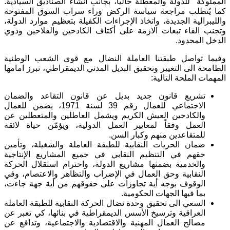
المملوكة للدولة والمعطلة حاليا، بجانب انشاء الصناديق السيادية.
كما يُتطلب مراجعة سياسة الركض وراء سراب السوق المفتوحة
والليبرالية الجديدة، واتخاذ الإجراءات الكفيلة بتعظيم موارد الدولة،
وتجنب القاء تبعات الازمة على أكتاف الكادحين والفلاحين وذوي
الدخل المحدود.
وفيما تواصل طبقتنا العاملة النضال مع قوى الشعب الوطنية
الطامحة الى التغيير وتحقيق البديل المدني الديمقراطي، تبرز امامها
المهمات الملحة التالية:
تشريع قانون جديد بديل عن قانون التقاعد والضمان
الاجتماعي للعمال رقم 39 لسنة 1971، يضمن للعمال
والكادحين العيش الكريم ويشمل العاطلين والمتعطلين عن
العمل وفقاً لمعايير العمل الدولية، ويؤمّن حياة لائقة
للمتقاعدين منهم وكبار السن.
ضمان الحريات النقابية للطبقة العاملة والشغيلة، وتأمين
حقهم في التنظيم النقابي في جميع المشاريع الإنتاجية
والخدمية بضمنها مشاريع الدولة، واحترام استقلال الحركة
النقابية وحق العمال في الإضراب والتظاهر والاعتصام، وفي
الوقوف بوجه أية تجاوزات على حقوقهم من أية جهة جاءت،
بما فيها الجهات الحكومية.
السعي الى تحقيق وحدة نضال الحركة النقابية للطبقة العاملة
العراقية وترسيخ الأسس الديمقراطية في بنائها، كي تعبر عن
مصالح العمال المهنية والاقتصادية والاجتماعية، وتدافع عن