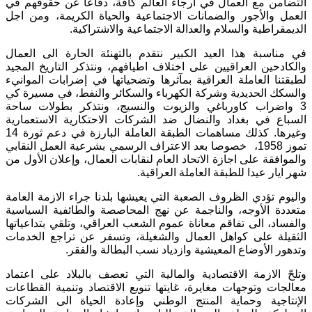
التضامن مع العمال في ارجاء العالم كافة، دفاعاً عن حقوقهم في
العمل والأجور والضمانات الاجتماعية والحياة الكريمة، ومن اجل
الديمقراطية والسلام والعدالة الاجتماعية والاشتراكية.
في مناسبة هذا العيد الكبير نتقدم بالتهنئة الحارة الى العمال
والكادحين العراقيين على اختلاف اطيافهم، ونتذكر التاريخ المجيد
لطبقتنا العاملة العراقية بمآثرها وتضحياتها في إضرابات الموانيء
والسكك الحديدية وشركة الكهرباء والسكائر والنفط، في مسيرة كي
3 واضراب كاورباغي والزيوت والنسيج، ونتذكر بطولات ساحة
السباع في بغداد والنضال ضد الشركات الاحتكارية الاستعمارية
وغيرها. كذلك مساهمات الطبقة العاملة البارزة في دعم ثورة 14
تموز 1958، خصوصا بعد الاعتراف الرسمي بشرعية العمل النقابي
والموافقة على اجازة الاتحاد العام لنقابات العمال، وإعلان الأول من
شهر ايار عيدا للطبقة العاملة العراقية.
واليوم تؤدي الظروف الصعبة التي يعيشها بلدنا جراء الازمة العامة
متعددة الأوجه، والناجمة عن نهج المحاصصة والطائفية السياسية
والفساد، الى تفاقم معاناة عموم الشعب العراقي، وتلقي بتداعياتها
الثقيلة على كواهل العمال والشغيلة، وتسفر عن تراجع الخدمات
وتدهور الأوضاع المعيشية وازدياد نسب البطالة والفقر.
وتلحّ الازمة الاقتصادية والمالية التي تعصف بالبلاد على اعتماد
معالجات وتوجهات مغايرة، غايتها تنويع الاقتصاد وتنمية القطاعات
الإنتاجية وحماية المنتج الوطني وإعادة الحياة الى الشركات