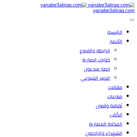
yanabe3aliraq.com
الرئیسية
الأنصار
الرابطة والفروع
كتابات انصارية
انصار مبدعون
النصیر الشیوعي
مقالات
منوعات
ثقافة وفنون
الكُتاب
المكتبة الانصارية
الشهداء والراحلون