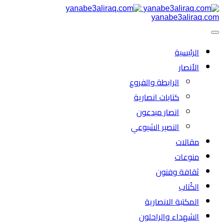
yanabe3aliraq.com
الرئیسية
الأنصار
الرابطة والفروع
كتابات انصارية
انصار مبدعون
النصیر الشیوعي
مقالات
منوعات
ثقافة وفنون
الكُتاب
المكتبة الانصارية
الشهداء والراحلون