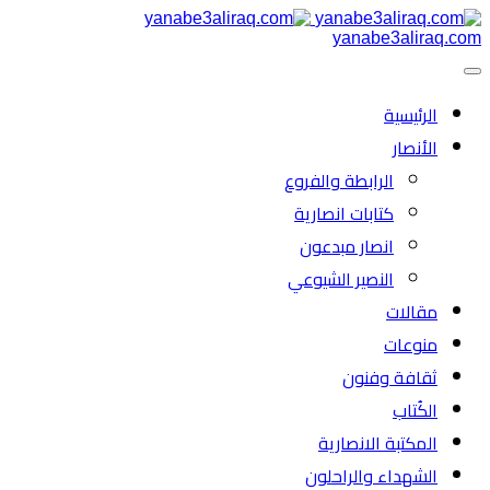
yanabe3aliraq.com
الرئیسية
الأنصار
الرابطة والفروع
كتابات انصارية
انصار مبدعون
النصیر الشیوعي
مقالات
منوعات
ثقافة وفنون
الكُتاب
المكتبة الانصارية
الشهداء والراحلون