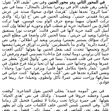
في المحور الثاني
وهو
محور الحنين
وفي نص "طيف الأم" تقول:
"وأبقى رهن طيف الأم في روحي/ يساجل بالمحال"، بينما في نص
"صبا الروح" نجدها تقول: "هَزمَتْ فؤادي صحوةٌ/ صدته عن عرش
تفرده/ فقيدني حنيني"، ويتجلى الحنين في نص "ح (و) ريّة" والذي
تركت العنوان مبهما بوضع حرف الواو بيت قوسين، فهنا تركت
القارئ بين احتمالية: حرية لو شطب الواو وحورية لو أبقاها وإن كنت
أميل الى كلمة حرية لأنها في النص قالت: "فوجدت نورا يستفيق
بداخلي/ ويعيد لي حريتي"، بينما الحنين كان واضحا في مطلع النص
"أترك سؤالك يستنير بعتمتي/ ويثيرني ويعيد لي أطلالي"، وفي نص
"رقصة دائرية" والذي بدأ بالشطرتين: "وانتثرت أوراق خريفي/ تنفضها
الريح وتجمعها" تتحدث كيف يفعل الحنين بها بقولها: "لكني أقعدت
حنينا كان يراودني دوما/ ليجدد فيَّ نداءات/ تصدمني اليوم وترفض أن
تحيا/ حتى في قلب قصيدة"، بينما في نص "وأتوقُ لِعَرَقٍ" يقطر من
عمرها ويحاور وجدانها حتى يتسنى لها أن تحيا ترتيلة فرح فتقول في
النص: "بثمار يانعةٍ/ يتكامل فيها قلبي/ ويزغرد حبي/ نورا وحياة"،
ونفس الفكرة نجدها في نص "جُنَّت حياتي" بقولها: "جُنت حياتي في
مفارقها/ وراحت تنتفي عمرا/ تآكل وانطوى، وتحيله/ حبا، ربيعا في
فؤادي".
في نص "أمومة عنيدة" يتجلى الحنين بقول الشاعرة: "أوقفت
همي/ وخطته حروفا في قصيدة"، وكذلك في نص "هذي الحياة"
بقولها: "هي جمرة ترتاح/ تحت رمادنا لا تنطفي/ فتحيل كل زماننا
الآن" وفي النصين نلمس الحنين خلف الكلمات حتى وإن لم يظهر
علنا، وهي تحن للماضي في نص "مسار ذاتي" فتقول من بعض