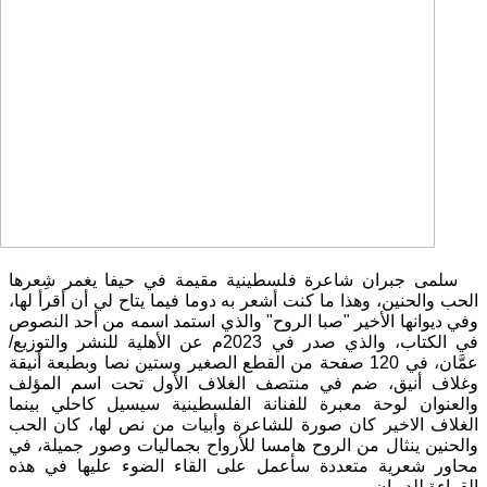
سلمى جبران شاعرة فلسطينية مقيمة في حيفا يغمر شِعرها
الحب والحنين، وهذا ما كنت أشعر به دوما فيما يتاح لي أن أقرأ لها،
وفي ديوانها الأخير "صبا الروح" والذي استمد اسمه من أحد النصوص
في الكتاب، والذي صدر في 2023م عن الأهلية للنشر والتوزيع/
عمَّان، في 120 صفحة من القطع الصغير وستين نصا وبطبعة أنيقة
وغلاف أنيق، ضم في منتصف الغلاف الأول تحت اسم المؤلف
والعنوان لوحة معبرة للفنانة الفلسطينية سيسيل كاحلي بينما
الغلاف الاخير كان صورة للشاعرة وأبيات من نص لها، كان الحب
والحنين ينثال من الروح هامسا للأرواح بجماليات وصور جميلة، في
محاور شعرية متعددة سأعمل على القاء الضوء عليها في هذه
القراءة للديوان.