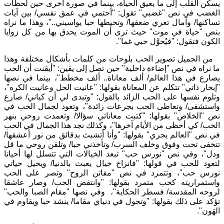
يسكن القلب إلى ما يعيق الحياة، بينما في صورة أخرى حين لحظات
الغضب في نص "غضبي" تقول: "أحتمي في عمق نفسي/ بين آيات
تساكنها/ وآمال تعري ضعفها/ وتحيطها حبا يواسيني.."، وهذا ما نراه
بنص "حياة في موت" حيث ترى أن الموت يحدق بها من كل زوايا
الكون فتقول: "فيُحوَّل حبي غما".
من الجميل تصوير الحب بلوحات من كلمات بأشكال مختلفة وهذا
ما نراه في نص "إضاءة داخلية" حين تصل إلى يقين: "أيقنت أن الحب
يصارع في هذا العالم/ ألف معاناة.. ألف مخطط"، بينما في نصها
"إبحار ذاتي" تتكلم عن المعاناة بقولها: "عانيت الحل وعانيت الكره"،
وتلوم نفسها على الحب الزائد بالقول: "وتبدى لي أن كياني/ صارع
واستشفى/ وتعاطى الحب بجرعات زائدة"، وتعود لجمال الحب في
نص "الخلاص" بقولها: "كتبت معاناتي سؤالا/ وتعمدت روحي بنهر
الحب/ كي أحظى من الأيام آخرها"، وكذلك نجد هذا الجمال في الحب
في نص "العالم يجري" بقولها: "وأنا أتشبث بدقائق من نور أعشقها/
تتخفى تحت وفوق وخلف السرب/ وتأخذني حبا/ وتلقن روحي ما قل
ودل"، وفي نص "نورس حب" تبعد الخيالات التي تتسلل لها أحيانا
لتعود للحب في قولها: "فانزاح خيال يعبث بالدنيا/ ويحيل حياتي
نورس حب"، وتتمرد في نص "مفاتن الروح" وتصر على الحب
واستمراريته كحب متمرد بقولها: "وانتفض الحب/ وصار عاشقا
لروحه المقدسة/ فسطر الحكاية"، وفي نصها "مقام الصبا والحب"
تؤكد على ذلك بقولها: "وتحول في دنياي مقاما/ ينشد حبا ويقاوم في
الهَون".