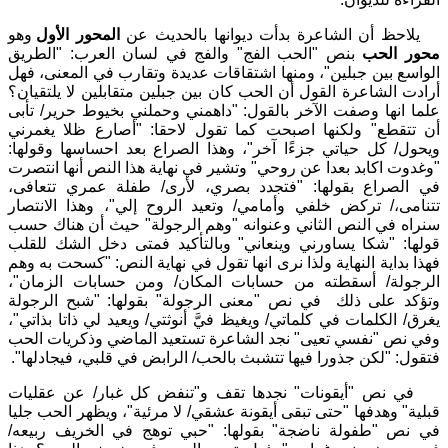
يلاحظ أن الشاعرة بدأت ديوانها بالحديث عن
المحور الأول
وهو
محور الحب
بنص "الحب الفج" والفج في لسان العرب: "الطريق
الواسع بين جبلين"، ومنها اشتقاقات عديدة وتقارب في المعنى، فهل
أرادت الشاعرة القول أن الحب كان بين جبلين متقابلين لا يلتقيان؟
علما انها وصفت الآخر بالقول: "داهمني وحملني بخيوط حرير/ تأبى
أن تتقطع" ولكنها اصبحت كما تقول لاحقا: "أصارع ظلا يغمرني
ويحول/ كل حياتي جزءًا آخر"، وهذا الصراع بعد احساسها وقولها:
"وغدوت اكابد بعدا عن روحي" وتشير في نهاية هذا النص أنها انتصرت
في الصراع بقولها: "فتجدد بصري، لأرى/ طفلة عمري تتعافى،
تتنامى،/ تركض خلفي وأمامي/ وتعيد الروح إلي"، وهذا الانتصار
سنراه في النص الثاني وعنوانه "وهم الرجولة" حيث أن هناك حسب
قولها: "شكا يساورني وينعاني" وبالتأكيد فمتى دخل الشك للقلب
فهذا بداية النهاية ولذا نرى انها تقول في نهاية النص: "كسحت به وهم
الرجولة/ أسقطته من حسابات المكان/ ومن حسابات الزمان"،
وتؤكد على ذلك في نص "معنى الرجولة" بقولها: "شبح الرجولة
يغرق/ الكلمات في كلماتي/ ويغيظ فيَّ أنوثتي/ ويعيد لي ذاتا بذاتي"،
وفي نص "نفسي تعيى" نجد الشاعرة تستعيد الماضي وذكريات الحب
فتقول: "لكن جذورا فيها تتشبث بالحب/ الرابض في قلبي، فيجادلها".
في نص "أيقونات" نجدها تقف و"تنفض كل غبار/ عن عقليات
قبلية" وهدفها "حتى تبقى أيقونة عشقي/ لا مرئية"، ويظهر الحب جليا
في نص "طفولة ناضجة" بقولها: "حبي توهج في الخريف ربيعه/