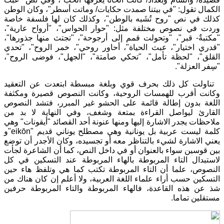
الكمال تقول: "في بيتنا صمدت حكايات/ وماتت أسطر"، وكان الوطن
كذلك في نص "روح تُشَبه بالوطن"، وكذلك كان لها فلسفة خاصة
وردت في نصوص مختلفة مثل: "حوار الحواس"، "أرواح عارية"،
"مكتبةٌ- قبر"، "وتحولت قمم إلى أرجوحة"، "تجتث منها جذورها"،
"قدري اختيار"، عبث الحياة"، أحاور روحي"، خمر الروح"، "تحدي
القلق"، "لحظة تأمل"، "تحكي صامتة"، "الجهل"، فوضى الروح"،
"سِفر العزلة".
تناولت كل ذلك بحرف قوي وبلغة مبسطة ابتعدت عن التعقيد
وكانت أقرب للهمسات الروحية، وكانت النصوص قصيرة ومكثفة
اللغة بدون إطالة قائمة على الحشو غير المبرر، فتشد النصوص
القارئ ليواصل القراءة بمتعة وشغف، وفي النهاية لا بد من
ملاحظات يجدر الاشارة إليها ومنها عنونة أحد القصائد "أيقونات" وهي
كلمة ليست عربية بل يونانية وهي مصطلح يوناني قديم "eikōn"و
يعني الاشارة لشيء بالتناظر معه أو تجسيده، وكان الأجدر أن توضع
بين قوسين سواء بالعنوان أو في داخل النص، كما أن الشاعرة لجأت
لاستبدال التاء المربوطة بالهاء المربوطة عند التسكين في كل
النصوص، علما أن التاء المربوطة تكتب كما هي وتلفظ هاء حين
التسكين حسب أراء علماء اللغة العربية، ولا أعلم إن كان هناك من
شذ عن هذه القاعدة، فالهاء المربوطة والتاء المربوطة حرفين
مستقلين تماما.