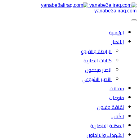
yanabe3aliraq.com
الرئیسية
الأنصار
الرابطة والفروع
كتابات انصارية
انصار مبدعون
النصیر الشیوعي
مقالات
منوعات
ثقافة وفنون
الكُتاب
المكتبة الانصارية
الشهداء والراحلون