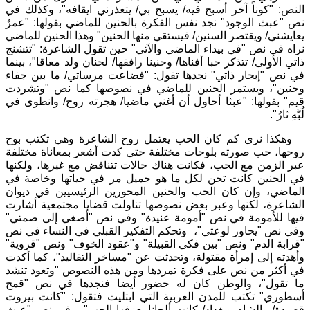
النص: "كوناً آخر أسبح فيه/ يسبح بي/ يتعذرني ايقافه"، وكذلك في
نص "عبث الوجود" نجد نفس الفكرة بالحنين للماضي بقولها: "عمرٌ
يعايشني/ ويقتصر السنين/ فيستقي منها الحنين" وهذا الحنين للماضي
نراه في نص "في بيداء الماضي والآتي" حين تقول الشاعرة: "تتشنج
ذاتي الأولى/ تتذكر حبا أفناها/ وحنينا رافقها/ لحنان ولد معاقا"، بينما
في نص "إبحار ذاتي" نجدها تقول: "فضاعت مرساتي/ ما بين جفاء
وحنين"، ويستمر الحنين للماضي في نصوصها كما نص "وتشردت
قيم" بقولها: "عبثا أحاول أن أغني ماضيا/ هجرته روح/ وانطوى في
لُبَّهِ ثارُ".
وهكذا نرى كم كان الحب يعتمل روح الشاعرة وهي تكتب بوح
روحها، حب صورته بلوحات مختلفة حتى كدت أشعر بمعاناة مختلفة
عبر الزمن مع الحب، فكانت هناك حالات تتناقض مع غيرها، ولكنها
في الحنين كانت تحن لكل ما هو جميل مر في حياتها وخاصة في
الماضي، وإن كان الحب والحنين المحورين الرئيسيين في ديوان
الشاعرة، لكنها وعبر بعض نصوصها تناولت قضايا مجتمعية أشارت
فيها للأمومة في نص "أمومة عنيدة" وفي نص "أصغي إلى صمتي"
وفي نص "يحاور لوعتي"، وتحكم التفكير القبلي في النساء في نص
"قرابة الدم" ونص "بين فكي القبيلة" و"عقود الخوف" ونص "قروية"
وأهدته إلى إمرأة مقتولة، وتحدثت عن "مساخر التقاليد"، كما أكدت
في أكثر من نص على فكرة تمردها ومن هذه النصوص "وتعود تنشد
ما تقول"، والوطن كان له حضور أيضا فنجدها في نص "قمح
أسطوري" تكتب للمدن العربية التي ابتليت فتقول: "كانت بيروت
قصيدة/ والشام وبغداد/ كانت ألحانا يعزفها الحب"، وفي نص "عبث