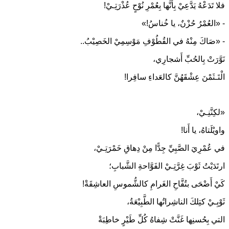
فلا تَدَعْهُ يَدَّعِيْ بِأَنَّها بِعُمْرِ نُوْحٍ عُذْرَتِـيْ!
- «العُمْرُ حُزْنٌ، يا خُناسُ!»
- «صَاكَ مِنْهُ في القُطُوْفِ مَوْسِمِيْ الخَصِيْبُ..
نَوَّرَتْ بِالحُبِّ أَشجارِي،
الْتَـثَمْنَ عِشْقَهُنَّ كالعَداءِ سافِرا!
«لكِنَّنِـيْ،
واويْلَتاهُ، يا أَنا!
في عُمْرِيَ الصَّبِيِّ جِدًّا مِنْ دِهاقِ خَمْرَتِـيْ،
ارتَدَيْتُ ثَوْبَ غِرَّتِـيْ الفَوَّاحةِ الشَّبابِ؛
كَيْ أَضْحَى بتُفَّاحِ الغَرامِ كالشُّموسِ العاشِقَةْ!
ثَوْبِـيْ كتِلكَ الناشِراتُها الطَّبِيْعَةُ،
التي بِحُسنِها غَنَّتْ شِفاهُ كُلِّ طَيْرٍ خاطِبَةْ