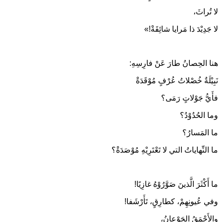
لا تُراثَ،
لا جَدِيْدَ ذا مَرايا شائِقَةْ!»
هنا الحِصانُ طارَ عَنْ فارِسِهِ:
نَبِيْلَةٌ خُصْلاتُ عُرْفٍ مُوْقَدَةْ
فأَيُّ جَوْلاتٍ رَمَى؟
وما الحُدُوْدُ؟
ما المَسارُ؟
ما النِّهاياتُ التي لا تَعْتَرِيْهِ مُوْصَدَةْ؟
ما أَكْثَرَ الَّذينَ صَوَّرُوْهُ غازِيًا!
وفي عُيونِهِمْ، كطارِقٍ، تَأَرْشَفا!
والأَحْمَقُ الجَوْعانُ،