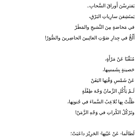
يَفترِسْنَ أَوراقَ السَّحابِ..
يَمتَشِقنَ سارِياتِ البَرْقِ،
في مَخاضةٍ مِنَ النَّشيجِ والمَطَرْ
أَلُجُّ في جِدارِ صَوْتِ الغائِبينَ الحاضِرينَ والصُّوَرْ!
مُنَقِّبًا عَنْ مَرْأَةٍ،
حَصينةٍ بِشَمسِها،
عَنْ شَمْسِ وَقْتِها اليَفَنْ
لَـمْ يَأْكُلِ الزَّمانُ وَجْهَ طِفْلَةٍ
ظَلَّتْ بِها تُلاعِبُ السَّماءَ في جُنونِها،
وتَرْكُلُ الكُراتِ في وَجْهِ الزَّمَنْ!
لَطالَما- عَنْ عَيْنِها- الحَرِيْرَ داعَبَتْ؛