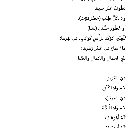
يَطُوْفُ عَبْرَ جِيدِها
ولا بِكُلِّ طِيْبِ (حَضْرَمَوْتَ)،
أو عُطُوْرِ جَنَّـتَيْ (سَبا)
تُلْقِيْهِ، كَوْكَبًا بِرَأْسِ كَوْكَبٍ، في نَهْرِها؛
ماءً بِماءٍ في عَبِيْرِ زَهْرِها:
نَبْعِ الجَمالِ والكَمالِ والصِّبا!
هِيَ الغَزِيرُ،
لا سِواها كَثْرَةٌ!
هِيَ العَمِيْقُ،
لا سِواها لُـجَّةٌ!
كَمْ أَهْرَقَتْ/
كَمْ أَرْهَقَتْ/