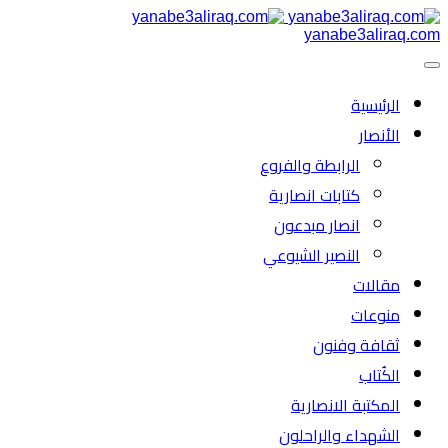
yanabe3aliraq.com
الرئیسية
الأنصار
الرابطة والفروع
كتابات انصارية
انصار مبدعون
النصیر الشیوعي
مقالات
منوعات
ثقافة وفنون
الكُتاب
المكتبة الانصارية
الشهداء والراحلون