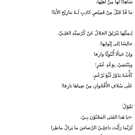
شاهِدًا لَها مِنْ أَهلِها،
ما قُدَّ قَبْلُ مِنْ قَمِيْصٍ كاذِبٍ لَـهُ بتارِيْخِ الأَبَدْ!
لِـمِثْلِها يَنْزَلِقُ الجَلالُ عَنْ كُرْسِيِّهِ العَلِـيِّ،
جالِسًا إلى إِيْوانِها؛
وإنْ خَيالًا أُنْثَوِيًّا وارِفا
ويَنْتَشِيْ، بِوَعْدِ عُمْرٍ؛
كَأْسُهُ يَدُوْرُ لَثْغَ بُرْعُمٍ،
عَلَى سُلافِ الأُقْحُوانِ مِنْ ضِياها نازِفا!
تَقُوْلُ:
-«يا هٰذا الفَتَى المَجْنُوْنَ بِـيْ،
لَرُبَّما رَأَيْتَ داخِلِـيْ الرَّصاصَ ما يَزالُ ماطِرا