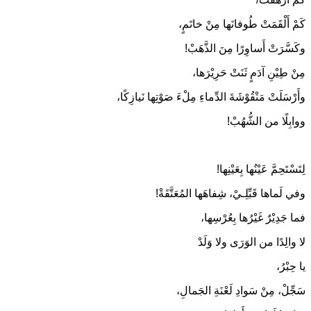
كَمْ أَلْقَمَتْ طُوفانَها مِنْ خاتَمٍ،
وكَسَّرَتْ أَساوِرًا مِنَ الذَّهَبْ!
مِنْ طِيْنِ آدَمٍ ثَنَتْ حَرِيْرَها،
وأَرْسَلَتْ مَنْقُوْشَةَ الدِّماءِ مِلْءَ صَوْتِها نَيازِكًا،
ووابِلًا من الشُّهُبْ!
لِتَسْتَحِمَّ عَيْنُها بِعَيْنِها!
وفي لَماها قَبِّلِـيْ، شِفاهَها المُعَتَّقَةْ!
فما جَدِيْرٌ غَيْرُها بِعُرْسِها،
لا والِدًا من الوَرَى ولا وَلَدْ
يا حِبْرُ،
سَجِّلْ، مِنْ سَوادِ لَعْنَةِ الجَمالِ،