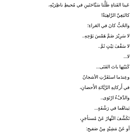
عَينا الفَتاةِ ظَلَّتا سَبَّاحَتَينِ في مُحيطِ ناظِرَيْهِ،
كالبَغِيِّ الرَّاهِبَةْ!
والحُبُّ كانَ في العَراءِ؛
لا سَرِيْرَ ضَمَّ هَمْسَ بَوْحِهِ..
لا سَقْفَ بَيْتٍ ثَمَّ..
لا...
كَبَيْتِها باتَ الفَتَى...
وعِندَما استَقَرَّتِ الأشجانُ
في أَركانِهِ الرَّيَّانَةِ الأَحضانِ،
والدِّفْءُ ارْتَوَى..
بَيناهُما في رَشْفَةٍ...
تَكَشَّفَ النَّهارُ عَنْ مُستأجَرٍ،
أو عَنْ مَشِيْدٍ مِنْ صَفيحٍ: