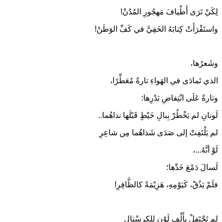
لِكَيْ تَرَى أَطْيافَ مَهجُورِ المُدُنْ!
واستَقْرَأَتْ كِتابَهُ الخَفِيَّ في كَفِّ الوَطَنْ!
وشَعرُها،
الذي تَمادَى في الهَواءِ تارةً مُعَطِّرًا،
وتارةً عَلَى انْتِفاضِ بَدْرِها:
لَونانِ لم يَخْطُرْ بِبالِ خَيْطٍ قَبْلَها نداهُما..
لم يَلْتَفِتْ إلى صَدَى شَذاهُما مِن شاعِرِ
لَوْ أنَّهُ...،
لَسالَ دَمْعَ خَدِّها؛
فلَمْ يَذُقْ، كَيَوْمِهِ، هَزِيْمَةً كالظَّافِرِ!
لم تَحْتَفِلْ بِأَلْفِ لَوْنٍ لِلكِرِسْتالِ