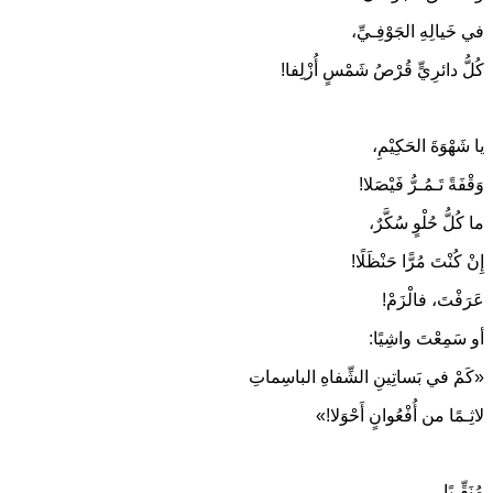
في خَيالِهِ الجَوْفِـيِّ،
كُلُّ دائرِيٍّ قُرْصُ شَمْسٍ أُزْلِفا!
يا شَهْوَةَ الحَكِيْمِ،
وَقْفَةً تَـمُـرُّ فَيْصَلا!
ما كُلُّ حُلْوٍ سُكَّرٌ،
إِنْ كُنْتَ مُرًّا حَنْظَلًا!
عَرَفْتَ، فالْزَمْ!
أو سَمِعْتَ واشِيًا:
«كَمْ في بَساتِينِ الشِّفاهِ الباسِماتِ
لاثِـمًا من أُفْعُوانٍ أَحْوَلا!»
مُنَقِّـبًا،