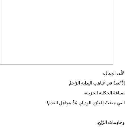
عَلَى الجِبالِ،
إِذْ تُعيدُ في غَياهِبِ البِدايةِ الرَّحِمْ
صِياغةَ الحِكايةِ الحَزينةِ،
التي مَضَتْ لِلعِتْرَةِ الوِديانِ مُذْ مَجاهِلِ العَدَمْ!
وخادِماتُ الرِّيْحِ،