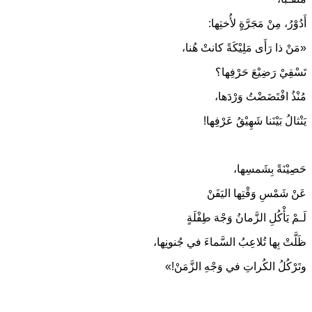
أَدُوْرُ، مِنْ مَجَرَّةٍ لأُختِها:
«مَنْ ذا رَأَى مَلِيْكَةً كانتْ هُنا،
تَسْقِيْ رَضِيْعَ حَرْفِها؟
مُنْذُ افْتَضَضْتُ وَرْدَها،
يَنْثالُ بَيْنَنا شَهِيْقُ عَرْفِها!
حَصِيْنَةً بِشَمسِها،
عَنْ شَمْسِ وَقْتِها اليَفَنْ
لَـمْ يَأْكُلِ الزَّمانُ وَجْهَ طِفْلَةٍ
ظَلَّتْ بِها تُلاعِبُ السَّماءَ في جُنونِها،
وتَرْكُلُ الكُراتِ في وَجْهِ الزَّمَنْ!»