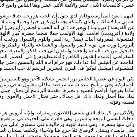
عسر ، كالصحابة الأثني عشر والأئمة الأثني عشر وهنا التناص واضح لال
المهم : نعود الى أرسطوفان الذي يقول أن الحب هو رحلة شاقة وشوق
تشتهي بما لاتملكه ، والذي لاأملكه يجب أن يكون خيراَ وجميلا ومتمثلا
عن القديسة ( ديروثيما ) ويخبرهم : ان اله الحب والجنس ( أيروس) لي
ولادة ( أفروديت) اقامت آلهة الآولمب حفلا ضخما حضره كبار الآله
المتسولة المعروفة أنذاك (بينيا) ربة الفقر واللؤم والتسول ورغب
(أيروس) ورث من أبويه الفقر والتسول و الشجاعة والثراء والمكر والفك
اذا تحول من حب المادة والجسد والنفس الى حب الفكر والمعرفة ، فه
السقراطي إعتمده القديس الكاهن ( أوغسطينوس) في العصور المسي
الناجمه عن الجنس أما عدا ذلك فهو حرام أمام الله والمسيح . حتى 
الفيلسوف (ميشيل فوكو) في القرن العشرين ليرسم لنا حب الجسد وا
الدنماركية وفي برنامج لمدة ساعة عرضت ماكان معمولٌ به في زمن ال
تماما بفرجها الواضح للجميع و تخبرها مقدمة البرنامج أن تختار أجمل 
لماذا هذا أجمل ولماذا ذاك أقل جمالاَ ، حتى تختار الأجمل والأقوى
قضيبه وقوّته .
والأنكى من كل ذلك الذي ينسف إفلاطون وسقراط والإله أيروس هو عصر
أدخلتْ لنفسي البهجة والسرور وهي قادرة على الحديث في مواضيع شت
وكل منها بسعره ، وهي دمية انثوية ورجالية وعلى مستوى عالي من ال
متى مايشاء وبشتى الأوضاع فلا حرج هنا ولاحياء وكلاهما يمنحان المل
معاملتها بالرفق والنعومة . هذه الدمى مستقبلا ستمشي في الزحام وم