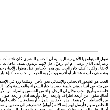
تقول الميثولوجيا الأغريقية اليونانية أن الجنس البشري كان ثلاثة 
رغم أنف الذي يرضى أم لم يرضّ ، هل لآنهم يريدون نسف ماجاءت به الأ
لاحقاّ . ولكن : كيف كان الحب بين هذه الأجناس قبل هطول الأديان ج
وهذه هي طبيعة عشتار أو أفرودويت ( ربة الحرب والحب معاً ) بإعتبار
الحب هو الشعور الإنجذابي والإنتمائي نحو الآخر ، ومثلما ورد في الإ
في بيته في أثينا ، وهي وليمة حضرها كبارالشعراء والفلاسفة وكبار
فلسفة وتأريخ الحب وقال ان الرجل جاء من الشمس والمرأة من الأر
أنذاك يتكون من أربعة اطراف واربعة أرجل وأربعة آذان وأربعة عيون و
من ألاساطير الأغريقية . هذه الأجناس يقول ( أرسطوفان ) كانت لدي
التخلص منهم فأرسل لهم إبنه الإله ( أبولو) فشطرهم الى نصفين وأضعف
أن الرجل والمرأة سيظلان يبحثان عن السعادة والوصول الى طبيعتهم الق