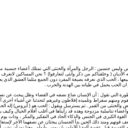
أجناس وليس جنسين : الرجل والمرأة والخنثى التي تمتلك أعضاء جنسية م
ديان ( وخلقناكم من ذكر وأنثى لتعارفوا) ؟ نحن المساكين لانعرف . ب
ميعها ، الحب الذي نعرفه بصيغة المفرد دون الجمع مثلما العشق الذي
 ان الحب يحمل في طياته بين الهدنة والحرب .
سطورة التي تقول : أن الإنسان ضاع نصفه في الفضاء وظل يبحث عن نصفه ال
 القوم ومنهم سقراط وتلميذه إفلاطون وغيرهم لتحدثنا عن أشياء أخر
ض والخنثى من القمر . ثم يسترسل ويقول : الحب هو ( آيروس) إله ال
أعضاء تناسلية مزدوجة وهذه قد رأيناها في أغلب أفلام الخيال وكيف يظ
ها القوة الكبرى في الجنس والذكاء الحاد في التفكير والمكر ، وذات
 قوتهم ومنذ ذلك الحين بدأ الجنسان يبحثان عن نصفهما الآخر لإستعاد
ديمة قبل عقوبة آلهة ( ألآولمب) زيوس وأبولو . وهنا نود أن نشير أن آ