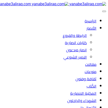
anabe3aliraq.com
الرئیسية
الأنصار
الرابطة والفروع
كتابات انصارية
انصار مبدعون
النصیر الشیوعي
مقالات
منوعات
ثقافة وفنون
الكُتاب
المكتبة الانصارية
الشهداء والراحلون
الأتصال بنا