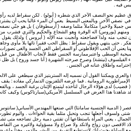
بس فيه .
 عظيم نحو النصف الآخر الذي شطره ( أبولو) . لكن سقراط لديه رأي م
 في نصفي الآخر. وبالمعنى البسيط يعني أن المرء غالبا يحب أن يشتري ا
س جميلا ولاخيراً متكاملاً مثلما وصفه ( أرسطوفان ) بل هو جنّي نصف
ة ومنهم (بوروس) اله الوفرة وهو الشجاع والحكيم والثري فشرب من 
ت أن تنجب منه ولدا َفضاجعته وأنجبت منه الإله ( أيروس ) ولذلك يق
ر . حتى ينتهي ويقول سقراط : يظل الحب فقيرا تائها بلا مأوى وجاهلا و
نا يعني أن الحب الإفلاطوني أو السقراطي الغى الجسد والغى تصورات 
حية الوسطى واعتبرممارسة الجنس فقط لآنجاب الأطفال من قبل الزو
جاء الفيلسوف (نيتشة) وصرخ صرخته الشهيرة ( أنا جسد وروح ) بل ظل ن
حترامه واطلاق عنانه في الجنس .
إمبراطورية الرومانية . فما عرضه التلفزيون الدنماركي مفاده : يق
( قضيب) لدى هؤلاء الرجال لتأخذه ليتمتع الإثنان برغبة الجسد ، وبالف
. وقد شاهدنا هذا العرض في المسلسل الأمريكي(سبارتاكوس) وكيف كانت ا
 ( الدمية الجنسية سامانثا) التي صنعها المهندس الأسباني( سانتوس 
ى ولسوف أجعلها تنجب وتحبل مثلما بقية الحواءات . واليوم تطورت 
جمال ، يعني المرأة باستطاعها أن تقتني دمية رجل تضاجعه متى تشاء
اذ الاقصى دون زواج ولانكد ولا صراع ولا مسؤولية ولاغيره من التفاص
ع السابلة بحيث انك لاتستطيع التفريق بين البشر والدمى وهذا ماعرض