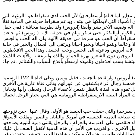
غاير لما قاله( أرسطوفان) لآن الحب لدى سقراط هو : الرغبة التي
لأشياء التي لايملكها في بيته . ويدعم سقراط حديثه في المأدبة نقلاً
ه اله ونصفه الاخر بشر وأيضا (ايروس) ولد بطريقة مخاتلة : ففي حفل
الكوثر أوالنكثار حتى سكر ونام في حديقة الإله ( زيوس) ثم جاءت
ول سقراط ان الحب هو سرقة في حديقة الآلهة وان اله الحب والجنس
عالما وينمو احيانا ويخبو احيانا ويرتقي الى الجمال والخير في حالة
الاله أيروس ودعوته الى الجنس وحب الجسد . وهذا الحب الافلاطوني
جين دون الشعور بهزة الجماع واللذة والرعشة والآهات اللذيذة
يتشة يسب افلاطون وتلميذه ارسطو بأقذع السباب والشتائم . ثم جاء
لكن اليوم في عصرنا الحاضر برز الجنس بشكله الآخر وهو (الستربتيز) والعري ويمكننا القول أن نسميه إله الستربتيز الذي سيطغي على الاله ( أيروس) وارتقاءه بالجسد ، فقبل يومين وعلى قناة الـTV2 الرسمية
ف خمسة رجال عراة يكشفون عن عوراتهم وتأتي فتاة عارية هي الأخرى
عل تقوم هذه الفتاة بالنظر بتمعن لأعضاء الرجال وتعطي رأيها وتجادل
لمرأة النبيلة الارستقراطية الرومانية هي التي تختار الرجل لجمال
سيرجيا) والتي جعلت حب الجسد هو الأولى وقال عنها : حين تزوجتها
صناعة الدمية الجنسية في أمريكا واليابان والصين وملئت الآسواق
 فتقضي على العنوسة والعزلة ، والرجل يقتني دمية انثويه يضاجعها
يل الآخرى ، والغريب في الأمر أن هذه الدمية لاتقبل العنف بل عليك
ته اليابان والصين هذه الايام وكيف شاهدنا الدمى تتمشى وتتحدث في