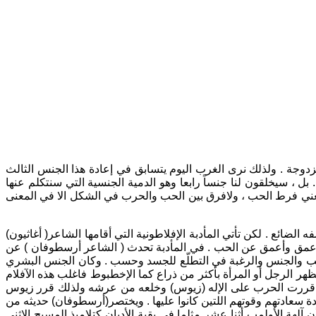
زدوجة . ولذلك نرى الغرب اليوم يتسابق في إعادة هذا الجنس الثالث
ل ، سيخلقون لنا جنساً رابعا وهو الدمية الجنسية التي سنتكلم عنها
 يعني فرط الحب ، ولافرق بين الحب والحرب في الشكل الا في المعنى
ضائع . لكن تأتي المأدبة الإفلاطونية التي أقامها الشاعر( أغاثيون)
ى أعمق وأعمق عن الحب . في المأدبة تحدث ( الشاعر أرسطوفان ) عن
حب والجنس والرغبة في التطلّع للجسد وحسب . وكان الجنس البشري
هر الرجل أو المرأة بأكثر من ذراع كما الإخطبوط فاغلب هذه الآفلام
 يوم قررت الحرب على الإله (زيوس) وخلعه من عرشه ولذلك قرر زيوس
ة سعادتهم وقوتهم اللتين كانوا عليها . ويختصر(أرسطوفان) حديثه من
لهة الأولمب أثنا عشر مثلما في بقية الأديان كتلاميذ المسيح الإثني