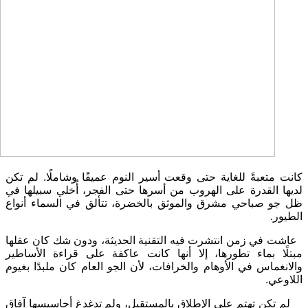
كانت متعبةً للغاية حتى وقعت أسير النوم عميقًا وشاملًا. لم تكن
لديها القدرة على الهروب من أسرها حتى الفجر، أُخلي سبيلها في
ظل جو صباحي مشرق والموثق بالخضرة، تتألق في السماء أنواع
الطيور.
عاشت في زمن انتشرت فيه التقنية الحديثة، ودون شك كان عقلها
مبتلًا بماء تطورها، إلا أنها كانت عاكفة على قراءة الأساطير
والانغماس في الأوهام والخرافات، لأن الجو العام كان ملبدًا بغيوم
اللاوعي.
لم تكن تهتم على الإطلاق بالمستقبل، ولم تدغدغ أحاسيسها آفاق