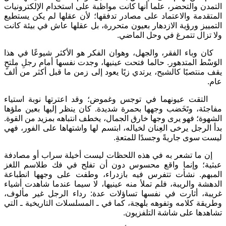
التمدن والتحضر، علما أنها كانت مواظبة على استخدام الإلكترونيات
المتقدمة والاعتماد على مصادر تدفقها؛ لأن عقلها لم يكن يستطيع
التمييز ورؤية الازدهار بعيون متحررة، بل عقلها عاش في بيئة كانت
ولا تزال تتمرغ في وحل الماضي.
كان وباء الفقر، والجهل، وهوان الفكر هو الأكثر شيوعًا في هذا
الوَسْط المتدهور. حالما فتحت عينيها، وجدت نفسها أمام رجلِ ملتحٍ
يقف منتصبًا كالشبح، يرتدي زيًا يعود إلى زمن ما قبل أكثر من ألف
عام.
التقت عيونهما في توجس وغموض؛ وقد اعترتها نوبة استياء
مفاجئة، وتَخَضب وجهها بحمرة شديدة. كان ينظر إليها بعين ملؤها
الشهوة؛ فهو يرى وجها خارق الجمال، يخطف انتباهه بمزيد من القوة.
بدأ الرجل يرخى العِنان لخياله، ابتسم لها واشتهاها على الفور، فهي
ليست سوى جاريةً وجسدًا للمتعةِ.
إن ما تشعر به في هذه اللحظات ليست أخيلة سراب أو مصادفة
عبثية؛ وإنما واقع محسوس دون أن تفلح في فك طلاسم اللغز
المبهم. نشأت تتفرس فيه بازدراء، وطفت على وجهها انطباعة
الدهشة والريبة، فلم تملأ منه عينيها، لا سيما عندما شاهدت أشياء
غريبة، أثارت في نفسها تساؤلات عدة: رداء الرجل غير مألوف،
وطريقة كلامه وتفوهه بلهجة، كما في ـ المسلسلات التاريخية ـ التي
تشاهدها على شاشة التلفزيون.