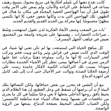
كانت تقدح ذهنها كي تلملم أفكارها في مزيج محبوك بنسيج رهيف
يساعد في الحفاظ على الراحة والأمان، ولم يمض على الأمر وقت
طويل قبل أن تبدأ الهواجس الخفية المخبأة في مكان ما هناك في
الظهور، تلك الهواجس التي بدت وكأنها شعور خفي، إلا انها تكتسي
مظهرًا محسوسًا. إنها معركة بين الجديد القديم والقديم الجديد.
"بات من الصعب وصف الأبعاد الفكرية لدن عقول استهجنت وَسْط
ـ صراعات الحضارات ـ وهيمنتها على شريحة واسعة من المجتمع،
تعيش في غياهب الجهل المسرف".
كل مباهج الحياة التي استمتعت بها لم تكن تعني لها شيئا، في
الوقت الذي كانت تعيش في فراش وثير وناعم وبيت فخم وتركب
أفخر السيارات، إلا أنها ما زالت مملوءة ذهنيًا برغبات عفا عليها
الزمن تسري في أعماقها بيسر، تنظر إلى الأشياء الجديدة بنظارات
سوداء؛ بسبب تلك التراكمات الكمية لأفكار جامدة رست على
أرصفة الخلايا الصدئة وتوالت عبر الأجيال حتى أدت إلى تلف كامل
في أجهزة الدماغ.
مع أن النفس قد تتحرر من بعض حماقاتها، ولكن التصاقها بتلك
البيئة لا بد أن يرغمها أن تسقط في وحل القطيع، إن هذا الظلام الذي
يحيط بأفق روحها الداخلي يجعلها لا تعي وعيًا سليًما في كل ما يجرى
من تناقضات في نفسها؛ وثمة هناك أشياء عدة ساطعة كالشمس؛
ولكن الضباب الكثيف المحيط بصفحة الدماغ، يمنعها من الرؤية
الواضحة.