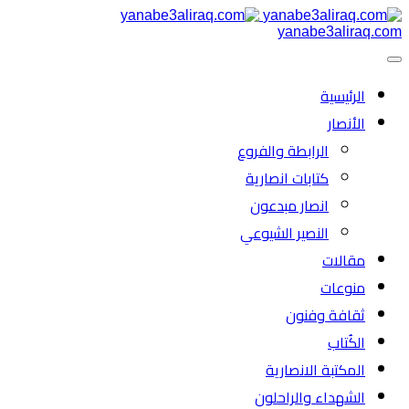
yanabe3aliraq.com
الرئیسية
الأنصار
الرابطة والفروع
كتابات انصارية
انصار مبدعون
النصیر الشیوعي
مقالات
منوعات
ثقافة وفنون
الكُتاب
المكتبة الانصارية
الشهداء والراحلون