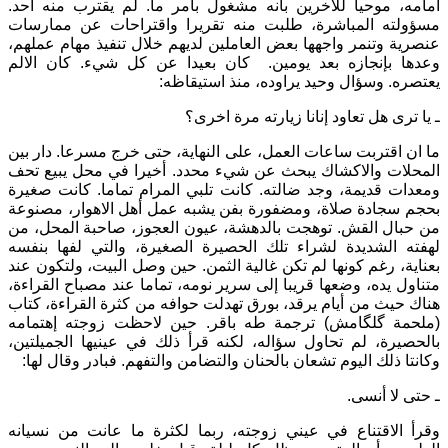
امامه، موحيا للآخرين بأنه مشغول بأمر ما. لم يقترب منه أحد.
مسؤولته المباشرة، طلبت منه تقريرا واقتراحات عن ممارسات
عنصرية وتنمر واجهها بعض العاملين لديهم خلال تنفيذ مهام عملهم،
وعدها بإنجازه بعد يومين. كان بعيدا عن كل شيء. كان الالم
يعتصره. وسؤال وحيد يراوده، منذ استيقاظه:
ـ يا ترى هل تعاود إنانا زيارته مرة اخرى؟
ما ان اقتربت ساعات العمل، على النهاية، حتى خرج مسرعا. دار بين
المحلات والاكشاك يبحث عن شيء محدد. أخيرا في محل يبيع تحف
ومعدات قديمة، وجد ضالته. كانت تلبي المرام تماما. كانت صغيرة
بحجم سجادة صلاة، ومضفورة بفن يشبه عمل أهل الاهوار، مصنوعة
من حبال القش. توهجت بالدهشة، عيون العجوز، صاحبة المحل، من
لهفته الشديدة لشراء تلك الحصيرة الصغيرة، والتي لفها بنفسه
بعناية، رغم كونها لم تكن غالية الثمن. حين وصل البيت، ولتكون عند
متناول يده، وضعها قريبا إلى سرير نومه، تماما عند مصباح القراءة،
هناك حيث من أيام يرقد، بورق تهدلت حوافه من كثرة القراءة، كتاب
(ملحمة گلگامش) ترجمة طه باقر. حين لاحظت زوجته إهتمامه
بالحصيرة، لم تحاول سؤاله، لكنه قرأ ذلك في عينيها الجميلتين،
وكانتا ذلك اليوم تشعان بالحنان والتضامن والتفهم. فبادر وقال لها:
ـ حتى لا أنسى.
وقرأ الاقتناع في عيني زوجته، ربما لكثرة ما عانت من نسيانه