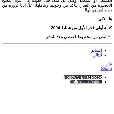
الطبيعي أو المتعمد. وظل كل ليلة، قبل خلوده إلى النوم، يمسح
الحصيرة من الغبار، يتأكد من وجودها ويتأملها، علّ إنانا تزوره من
جديد ليقدمها لها!
هلسنكي ـ
كتابة أولى فجر الأول من شباط 2004
* النص من مخطوط قصصي معد للنشر
السابق
التالي
غرِّد
Share
Follow via Facebook
Follow via Twitter