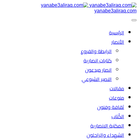
yanabe3aliraq.com
الرئیسية
الأنصار
الرابطة والفروع
كتابات انصارية
انصار مبدعون
النصیر الشیوعي
مقالات
منوعات
ثقافة وفنون
الكُتاب
المكتبة الانصارية
الشهداء والراحلون