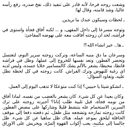
وشعت روحه فرحا، لأنه قادر على تنفيذ ذلك، نفخ صدره، رفع رأسه
عاليا، وشد قامته، وقال لها:
ـ لحظات وسيكون عندك ما تريدين.
وتوجه مسرعا إلى داخل المقهى، و ... لكنه أفاق فجأة واستوى في
فراشه، لحد ان زوجته أفاقت معه على نهوضه المفاجئ:
ـ ها... خير انشاء الله؟!
وسرعان ما دق منبه الساعة، وتركت زوجته سرير النوم، لتغتسل
وتحضر الفطور، وتعد نفسها للخروج إلى عملها، وظل في فراشه
قانطا، محبطا، يشعر بالألم يشك كالمسامير خلايا جسده، وليس لديه
اي رغبة للنهوض وترك الفراش. كانت زوجته في كل لحظة تطل
عليه، وتعاود السؤال:
ـ اتشكو شيئا يا حبيبي؟ إذا كنت متوعكا لا تذهب اليوم إلى العمل.
وكان بعيدا عن كل شيء. كان يشعر بالغضب من نفسه. لماذا أفاق
من نومه فجأة، قبل تلبية طلب إنانا؟ أجبرته زوجته على ترك
السرير، الاستحمام عله يتنشط قليلا وشاركها على مضض الفطور.
كانت زوجته تمازحه وتشجعه مثل طفل، ثم دفعته دفعا إلى موقف
الحافلة ليلحق بموعد عمله. هناك ظل ساهيا عن كل شيء. ظل
جالسا إلى مكتبه، يعب أكواب القهوة المرّة، ويخربش على الاوراق