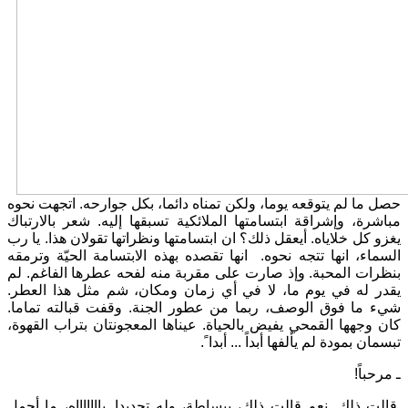
حصل ما لم يتوقعه يوما، ولكن تمناه دائما، بكل جوارحه. اتجهت نحوه
مباشرة، وإشراقة ابتسامتها الملائكية تسبقها إليه. شعر بالارتباك
يغزو كل خلاياه. أيعقل ذلك؟ ان ابتسامتها ونظراتها تقولان هذا. يا رب
السماء، انها تتجه نحوه. انها تقصده بهذه الابتسامة الحيّة وترمقه
بنظرات المحبة. وإذ صارت على مقربة منه لفحه عطرها الفاغم. لم
يقدر له في يوم ما، لا في أي زمان ومكان، شم مثل هذا العطر.
شيء ما فوق الوصف، ربما من عطور الجنة. وقفت قبالته تماما.
كان وجهها القمحي يفيض بالحياة. عيناها المعجونتان بتراب القهوة،
تبسمان بمودة لم يألفها أبداً ... أبدا ً.
ـ مرحباً!
قالت ذلك. نعم قالت ذلك، ببساطة، وله تحديدا. ياااااااه، ما أجمل