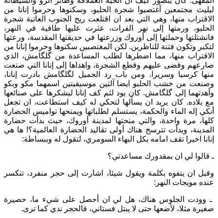
المقهى. كان يتصور كيف ان الحية العملاقة وطائر الزو والشيطانة
ليليث مجتمعين أغتصبوا شجرة الحلبو، وسكنوها وحرموا إنانا من
الاقتراب منها، وهي التي بعد ان اقتلعت ريح الجنوب العاتية شجرة
الحلبو، ورمتها إلى نهر الفرات، عثرت عليها طافية في النهر،
فانشتلتها وحملتها إلى أوروك وزرعتها في حديقتها المقدسة، ورعتها
لتكبر وتكون فتنة للناظرين. لكن المغتصبين سكنوها وحرموا إنانا من
الاقتراب منها، مما اضطرها لطلب المساعدة من گلگامش، الذي
صارعهم وقضى عليهم وقطع الشجرة، واهداها إلى إنانا التي صنعت
منها كرسيا وسريرا. ومن باب رد الجميل لگلگامش بادرت إنانا،
وصنعت من خشب الحلبو ايضا آلتين موسيقيتين اسمهما مكو وبكو
وأهدتهما إلى گلگامش. كان يود لثم كف إنانا ليشكرها على صنائعها
مع بلاده. كان يريد ان يسألها لتحكي له كيف استطاعت، ان تجعل
أنكي إله الماء والحكمة، يستسلم لطلباتها ويمنحها نواميس الحضارة
كلها، مرة واحدة، والتي منحتها لمدينة أوروك، حيث بدأت حضارة
المدينة، وبدأت تترسخ هناك أولى تقاليد الحضارة العالمية؟! ها هي
إنانا اخيرا تقف امامه بكل البهاء السومري، لتقول له وببساطة:
ـ قالوا لي ان بمقدورك مساعدتي؟
وقبل ان يتفوه بكلمة ويقول شيئا، اشارت إلى حجر منفرد، تتكسر
عنده مويجات النهر:
ـ وودت الجلوس هناك، هل لي ان أحصل على شيء ما، حصيرة
صغيرة مثلا، لأضعها حتى لا يبتل فستاني، فالحجر ندي كما ترى.