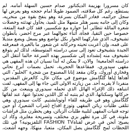
كان مسرورا بهزيمة الديكتاتور صدام حسين السهلة أمامه. لم
يستطع، رغم كل صلافته، الصمود طويلا امام حججه وهو يعرض لها
سجل جرائمه، فغادر المكان بسرعة وهو ينفخ بقوة من منخريه،
وكان إلى جانبه يسير هتلر متمهلا مثل تلميذ، يحاول تهدئته وخصلات
شعره المائلة تتطاير. أما حواره مع شكسبير، فقد كان قمة المتعة،
خصوصا حين التقيا، فجأة، أثناء تجوالهما عبر مرج اخضر، بأنطوان
تشيخوف، الذي شاركهما الحوار بكل تواضع وهو يسعل ويضع منديلا
على فمه، وإن أعربت تحيته وحركاته عن شعور ما بالغيرة، فمعرفته
الجيدة بتشيخوف تعود إلى سني دراسته المتوسطة، لذلك لم يتوقع
تشيخوف منه إنشداده إلى شكسبير بهذه السرعة حالما أنتقل الى
دراسته الجامعية! والان، لا يمكن له أبدا نسيان ان هذه المقهى هي
مقهى سيدوري، فمقاعدها الحجرية، تحمل بصمات أبرع نحاتي
وفخاري أوروك، وكان مقعد إنانا المصنوع من شجرة "الحلبو"، التي
أهداها إياها گلگامش موضوع في مكان عال، كالعرش المقدس،
منفردا لا يقربه أحد. من زيارته الاولى التي جاء بها إلى المقهى، لفت
انتباهه ذلك الإغراء الهائل الذي تحمله سيدوري وينبعث من كل
حركاتها وسكناتها، الذي لم ينتبه له كل اللذين تحدثوا عنها، عند لقائها
گلگامش وهو في طريقه للقاء أوتونابشتيم. كانت سيدوري وهي
تتلقى طلبات زبائن المقهى وتوزع اقداح (شراب الشعير)، أو حين
توجه فتيات المقهى لتلبية طلبات الزبائن، وهن يخطرن مثل فراشات
ملونة، في كل مرة تظهر بزي مختلف، وتسريحة مغايرة، وكاد ان
يصيح: أنحن في عرض لقناةFASHION TV التلفزيونية؟ في تلك
اللحظات لمح گلگامش يصل المكان، متعبا، منهكا، وجهه أشعث،