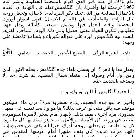
عام 1970.ان طه باقر الذي أُغرم بالملحمة العظيمة ونشر عام
1962 ترجمته لها وأخبرنا، بان گلگاميش تعلم في النهاية أن القيام
بالأعمال الصالحة هي التي تخلد ذكر الفرد لدى الأجيال، وتجعل روحه
تنال الراحة والطمأنينة في (العالم الأسفل) فبنى اسوار أوروك
المحصنة واقام العدل فيها وعامل الشعب كأبنائه وبذل جهدا
لتعليمهم لتكون للحياة معنى أفضل! وفي ذلك اليوم، الساحر، الفريد،
التفت اليه گلگاميش، ليرد على سؤاله بكبرياء وابتسامة غامضة على
وجهه:
ـ ذاهب لشراء الرگي ... البطيخ الأحمر... الحبحب... الشامي.. الدُّلَّاعُ
... الـ...
أيعقل هذا يا ناس؟ ان يحظى بلقاء جده گلگامش، بطله الاثير، الذي
ومن أول أيام وصوله إلى منفاه شمال القطب، لم يترك أحدا إلا
وصدعه بالحديث عنه:
ـ أنا حفيد گلگامش، أنا ابن أوروك، و ...
وأخيرا ها هو جده العظيم، يرده بسخرية مرة؟ ترى ماذا سيكون
موقف طه باقر منه، لو عرف بذلك؟ ها هو وإذ يجد نفسه في مقهى
سيدوري مرة آخرى، يقف بذلك الانبهار أمام سحر الأميرة السومرية،
تختلط في روحه كل الأمنيات والأمل. انه جاهز لينفذ لها كل ما تريد.
كل ما تطلبه. ان يعطيها روحه. أدرك اخيرا انه يقف في حضرة إنانا
ذاتها. مرات عديدة كان يقف منبهرا أمام عرشها المقدس في