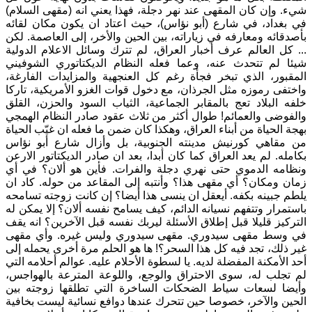
شيء. وإن كان المقهى عند نهر دجلة، فهذا يعني انه (مقهى السلام)
في بغداد، في شارع (أبو نؤاس)، حيث اعتاد ان يكون مكان لقائه
بأصدقائه ومعارفه في زياراته، بين الحين والأخر، إلى العاصمة. لكن
... كل العالم عرف أخبار العراق، لم تترك وسائل الاعلام الدولية
شيئا لم تتحدث عنه، وعما فعله النظام الديكتاتوري الشوفيني
المقبور، الذي تبخر فجأة رغم كل العنجهية والمزايدات الفارغة،
واختفى رموزه مثل الجرذان، مع دخول قوات الغزو الأمريكية، تاركا
خلفه البلاد تعج بالمقابر الجماعية، الثياب السود والحزن، القلق
والفوضى والعمائم! طوال أكثر من ثلاث عقود صادر النظام الهمجي
بهجة الحياة من أبناء العراق، وهكذا كان ضمن ما فعله ان غيّب الحياة
من مقاهي كورنيش مدينته الجنوبية، بل وأزال شارع أبو نؤاس
بكامله. لم يعد العراق كما كان أبدا، بعد ان صادر الديكتاتور الارعن
ونظامه الدموي حتى نهري دجلة والفرات. فأين هو ألان؟ في أي
زمان ومكان؟ أي مقهى هذا؟ وأنتبه إلى المقاعد من حوله. كاد ان
يلطم جبينه بكفه. أيعقل ان ينسى هذا أيضا؟ إن كانت زوجته تسامحه
باستمرار وتتفهم نسيانه الدائم، كيف يسامح نفسه ألان؟ إلا يمكن له
التركيز قليلا قبل إطلاق الأسئلة ليربك نفسه قبل الآخرين؟ انه يقف
في وسط مقهى سيدوري. مقهى سيدوري وليس غيره. وأي مقهى
غير ذلك، تجد فيه كل هذا السحر؟! ها هو الحلم مرة أخرى يحمله إلى
أحد الأمكنة المفضلة لديه. يا لسطوة الأحلام عليه. عوالم أحلامه التي
لم تجلب له، سوى الاحتراق والوجع، واللوعة المترعة بالهواجس،
وأيضا لسعات سياط الضحكات الساخرة التي تطلقها زوجته بين
الحين والآخر، خصوصا حين تتحرك عندها دوافع نسائية ليست بخافية