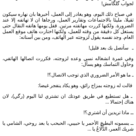
لجواب گلگامش!
في صباح ذلك اليوم، وهو يغادر إلى العمل، أخبرها بان نهاره سيكون
ثقيلا، مليئا بالاجتماعات وتقارير العمل، ورجاها ان لا تهاتفه إلا عند
الضرورة. ولكنها كررت مهاتفته مرتين. قفل يومها هاتفه النقال حتى
يستغل كل دقيقة من وقته للعمل، ولكنها اختارت هاتف موقع العمل
العام. وجد نفسه يقول لزوجته عبر الهاتف، ومن بين أسنانه:
ـ سأتصل بك بعد قليل!
وفي غمرة انشغاله نسي وعده لزوجته، فكررت اتصالها الهاتفي،
وحاول التماسك وهو يسأل:
ـ ما هو الأمر الضروري الذي توجب الاتصال؟!
قالت له زوجته بمزاج رائق، وهو يكاد ينفجر غيضا:
ـ هل تستطيع في طريق عودتك ان تشتري لنا اليوم (رگي)، لان
هناك إحتمالا ...
ــ ماذا تريدين أن اشتري؟!
ــ يسمونه البطيخ الأحمر يا حبيبي، الحبحب يا بعد روحي، الشامي يا
شريك العمر، الدُّلَّاعُ يا ...