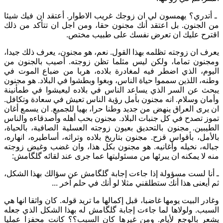
ـ أتدري؟ يهمسون لي ان زوجك غريب الاطوار. أعتقد ان فيك شيئا
من الجنون. بل اعتقد أنك مجنون حقا، ومن اجل ان تتأكد من ذلك
اقترح عليك ان تعرض نفسك على طبيب مختص.
يعرف ان زوجته تظلمه بهذا القول. نعم، هو مجنون، يعرف ذلك جيدا،
ومجنون تماما، ولكن ليس مثلما تظن زوجته. أصيب بالجنون من
اليوم، الذي اضطر فيه لمغادرة بلاده، هربا من ضباع الموت في
وطنه، اللذين سمموا حياة الناس، وبغوا وبطشوا في البلاد. هو مجنون
يبحث عن السر الذي يساعد الناس في بلاده ليعيشوا في طمأنينة
وأمان وسلام. انه مجنون بأمل رؤية الناس تعيش في سعادة وتكافل.
ان يرى العراق ينهض من جديد وطنا حرا، بهيا للجميع. ان يسمع أغان
تموز تصدح في كل جنبات البلاد. مجنون بحب أهله وأصدقاءه والناس
الطيبين. مجنون بالتحديق بعيون زوجته العسلية الصافية، بالحياة،
بالأمل، بأقواس قزح. مجنون بتاريخ بلاده وتراثه، أساطيره، انهاره،
جباله، نخيله وأغانيه. هو مجنون بكل هذا، وان غضب وغيض زوجته
منه لا يمكنه ان يبرئها من مسئوليتها عما جرى عند لقائه گلگامش:
ـ أنا لست مسؤولة إذا جاءت إجابة گلگامش عن سؤالك بهذا الشكل،
ثم أيعنى هذا أنك ستطلقني مثلا لو أنك في حلم آخر ...
وغادر البيت يومها غاضبا، قبل إكمالها ما تريد قوله. كان واثقا انها هي
السبب. ولولاها لما جاءت إجابة گلگامش له بهذا الشكل الذي جعله
يشعر بالوجع لأيام. ومن غيرها كان السبب؟؟ كانت محفزا عمليا