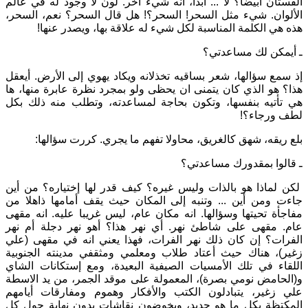
الفستان أبيضا؟ لا ... أبداً، انه شيء آخر. لون لا وجود له في عالم
الألوان. شيء مثل السحر! السحر؟! هل قال السحر؟ نعم، السحر،
هذه هي الكلمة المناسبة لكل شيء له علاقة بها، ويصدر عنها!
ـ أيمكن لك مساعدتي؟
إذ سمع سؤالها، شعر بساقيه تخذلانه ويكاد يهوي إلى الأرض. أيعقل
هذا؟ هو الذي كان يتمنى ان يحظى ولو بمجرد نظرة عابرة منها، ها
هي تأتيه بنفسها، وتكون بحاجة لمساعدته، وتطلب منه ذلك بكل
لطف ورجاء؟!
بلع ريقه، شهق كالغريق، محاولا تفهم ما يجري. كررت سؤالها:
ـ قالوا بمقدورك مساعدتي؟
لكن لماذا هو بالذات وليس غيره؟ كيف قدر لها إختياره؟ من أين
جاءت ومن أين ... وتنبه إلى المكان حيث يقف أمامها ذاهلا من
مفاجأة تحيتها وسؤالها. انه مكان عام، ليس غريبا عليه. انه مقهى
عام. مقهى على شاطئ نهر. أي نهر هذا؟ أهو نهر دجلة أم نهر
الفرات؟ إن كان ذلك نهر الفرات، فهذا يعني انه في مقهى (علي
زغير)، هناك حيث أعتاد طلاب ومعلمي ومثقفي مدينته الجنوبية
اللقاء في تلك الأمسيات الصيفية البعيدة، ومع إستكانات الشاي
و(الحامض نومي بصرة)، المعمولة على موقد الجمر، من يد الاسطة
علي زغير، يتبادلون الكتب والأفكار وهموم ومفارقات أيامهم
المكتظة بكل ما هو جديد، ويخوضون نقاشات بدون نهاية حول كل