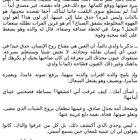
نبرة صوتها ووقع كلماتها. مع ذلك فغر فاه دهشة، غير مصدق أبداً ...
أبداً. لم يستطع سوى التلفت جانبا ليتأكد، أحقا تقصده بتحيتها، هو
بالذات وليس غيره؟ حدق مليا إلى عينيها. أي لون هذا؟ أهو لون
القهوة المخلوطة بشفق الصباح؟ أم هو غرين الفرات تظلله سعفات
النخيل؟ يوما، في لحظة صداقة وصفاء، قال له والده وهو يضغط
على كفه بمحبة وقوة:
ــ تذكر يا ولدي دائماً، ان العين هي مفتاح روح الإنسان. حدق جيدا في
عيني أي إنسان تقابله وتحادثه. لا تخش شيئا وستتعلم بسرعة.
ستقودك عيون محدثك إلى معرفة إن كان صاحبها يحبك أو يكرهك أو
يداهنك وغير ذلك. العيون فضّاحة دائما يا ولدي.
وإذ يلمح والده اقتراب والدته منهما، يرفع صوته عامدا، ويغمزه
متآمرا، ويضيف وهو يفتعل السعال:
ـ اسأل أمك... كيف عرفت أني اعشقها؟ ببساطة فضحتني عيناي
أمامها!
وتضحك أمه بجذل صادق، وعينيها تنطقان بروح الشباب الذي مضى،
وتعلو صوتها، فجأة، نغمة دلع غريبة عنها:
ـ ليس وحدي الذي أكتشف ذلك، بل كل من عرفوا والدك، كانوا
يقولون لي ان عينيه تلمعان حين يسمع أسمي.