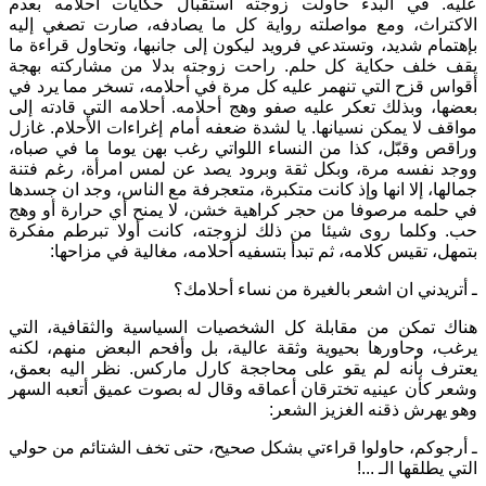
عليه. في البدء حاولت زوجته استقبال حكايات أحلامه بعدم
الاكتراث، ومع مواصلته رواية كل ما يصادفه، صارت تصغي إليه
بإهتمام شديد، وتستدعي فرويد ليكون إلى جانبها، وتحاول قراءة ما
يقف خلف حكاية كل حلم. راحت زوجته بدلا من مشاركته بهجة
أقواس قزح التي تنهمر عليه كل مرة في أحلامه، تسخر مما يرد في
بعضها، وبذلك تعكر عليه صفو وهج أحلامه. أحلامه التي قادته إلى
مواقف لا يمكن نسيانها. يا لشدة ضعفه أمام إغراءات الأحلام. غازل
وراقص وقبّل، كذا من النساء اللواتي رغب بهن يوما ما في صباه،
ووجد نفسه مرة، وبكل ثقة وبرود يصد عن لمس امرأة، رغم فتنة
جمالها، إلا انها وإذ كانت متكبرة، متعجرفة مع الناس، وجد ان جسدها
في حلمه مرصوفا من حجر كراهية خشن، لا يمنح أي حرارة أو وهج
حب. وكلما روى شيئا من ذلك لزوجته، كانت أولا تبرطم مفكرة
بتمهل، تقيس كلامه، ثم تبدأ بتسفيه أحلامه، مغالية في مزاحها:
ـ أتريدني ان اشعر بالغيرة من نساء أحلامك؟
هناك تمكن من مقابلة كل الشخصيات السياسية والثقافية، التي
يرغب، وحاورها بحيوية وثقة عالية، بل وأفحم البعض منهم، لكنه
يعترف بأنه لم يقو على محاججة كارل ماركس. نظر اليه بعمق،
وشعر كأن عينيه تخترقان أعماقه وقال له بصوت عميق أتعبه السهر
وهو يهرش ذقنه الغزيز الشعر:
ـ أرجوكم، حاولوا قراءتي بشكل صحيح، حتى تخف الشتائم من حولي
التي يطلقها الـ ...!