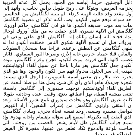
ذابل الوجنتين، حزينا، لباسه من الجلود، يحمل كل عدته الحربية
بحزامه العريض، ويتوكأ على رمح طويل برأس نحاسي، وأنهد إلى
أول مقعد وقد جللته الهيبة كرداء. لم ينتبه لگلگامش من الجالسين
أحد سواه. توقع ظهور أنكيدو ايضا، لكنه تذكر ان مصيبة گلگامش
بدأت بعد موت صديقه أنكيدو. ها هو اذن گلگامش، حاكم أوروك.
گلگامش ابن الآلهة ننسون، الذي حملت به من ملك أوروك لوجال
بندا، فجاء ثلثه إنسان وثلثاه إله. گلگامش الذي طغى وبغى في
أوروك، قبل ان تسمع الآلهة شكوى الناس فخلقت أنكيدو ندا له
ليلهي گلگامش عن البطش برعيته. فراحا معا يسجلان البطولات
والمآثر، قتلا خمبابا حارس غابة الأرز، وصرعا الثور السماوي، فأثارا
غضب الالهة، التي قررت موت أنكيدو، فجزع وفزع گلگامش. موت
أنكيدو جعل گلگامش يفر هاربا باحثا عن سبيل للقاء أوتونابشتيم
ليهديه إلى سر الخلود. محاولا فهم سر الكون والوجود. وها هو الذي
يخبرنا طه باقر بأن معنى أسمه بالسومرية (الرجل الذي سينبت
شجرة جديدة)، هاهو الذي رآى كل شئ، يصل هنا مواصلا البحث عن
الطريق للقاء أوتونابشتيم. توجهت سيدوري إلى گلگامش باسمة،
تتثنى بمشية القطة، تهز أعطافها بغنج، وقفت عنده وحادثته طويلا.
كانت عيون گلگامش وهو يحادث سيدوري تلمع بشرر الأسئلة. وبعد
ان أستقى وارتوى گلگامش من (شراب الشعير)، أراد النهوض
ليواصل مسيره وسعيه، وجد نفسه فجأة يجري، وينادي گلگامش،
الذي ألتفت إليه بكبرياء، أستمع إلى سؤاله بإهتمام واجابه بهدوء. وإذ
سمع جواب گلگامش ظل لأيام يشعر بالغضب من زوجته، التي
صاحت بلوعة والدموع تكاد تطفر من عينيها، مفجرة كل الغيض
المتراكم في روحها: