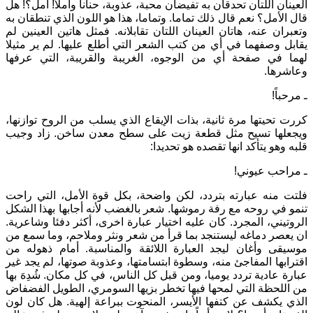
العينان اللتان تحدقان به تفيضان محبة، عذوبة، حنانا وأملاً! أمل؟! هل
قال الأمل؟ نعم قال ذلك تماما. وتماما، هذا هو اللون الذي تنطقان به
وتعبران عنه، هاتان العينان اللتان تقابلانه. فمثل هاتين العينين لم
يقابل وصفهما في أي من كتب الشعر التي أطلع عليها. لم ير مثيلا
لهما في صفحة أي من الوجوه، الغريبة والقريبة، التي عرفها
وعاشرها.
ـ مرحباً!
كررت تحيتها مرة ثانية، بذات الإيقاع الذي يسلب من الروح توازنها،
ويجعلها تسيح مثل قطعة زيت على سطح معدن ساخن. زاد وجيب
قلبه وهو يتأكد انها تقصده هو تحديدا:
ـ مراحب عيوني!
فلتت منه عبارته بتردد، لكن واضحة، بكل قوة الأمل، التي راحت
تنمو في روحه مع رفة رموشها. شعر بالغضب لأنه أجابها بهذا الشكل
الروتيني، المجرد. كان عليه اختيار عبارة اخرى، أكثر دفئا وشاعرية.
ان يعصر دماغه ليستنجد بما قرأ من شعر ونثر وملاحم، وما سمع من
موسيقى وأغان ليجد العبارة اللائقة والمناسبة. أمام ذهوله من
اقترابها المفاجئ منه، وسطوة ابتسامتها، وعذوبة صوتها، لم يجد غير
عبارة عادية تردد يوميا، ومن قبل كل الناس، في كل مكان. شُدِهَ بها
من اللحظة التي لمحها فيها تخطر بزيها السومري، الطويل الفضفاض
الذي يكشف عن كتفها الأيسر، المنحوت ببراعة إلهية. هل كان لون