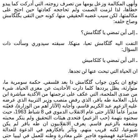
وأنهى المكالمة وزعل يومها من تصرف زوجته، التي أدركت كما يبدو
خطأها، لذا لزمت الصمت ولم تحاججه كعادتها حين احتج على
مكالمتها، لكن سبب غضبه الحقيقي منها، كونه حين التقى بگلگامش
وصاح خلفه:
ـ إلى أين تمضي يا گلگامش؟
التفت اليه گلگامش تعبا، منهكا. سبقته سيدوري وسألت ذات
السؤال:
ـ الى أين تمضي يا كلكاميش
ان الحياة التي تبحث عنها لن تجدها.
توقع ان يكون جواب گلگامش ذا بعد فلسفي. حكمة سومرية ما،
متوارثة، يظل يرددها كلما دارت الأحاديث عن مغزى الحياة. شيء
من صدى الملحمة، التي عكف على ترجمتها من الأكدية مباشرة ابن
بابل، العلامة طه باقر، الذي رفض منصب وزير التربية الذي عرضه
عليه الزعيم عبد الكريم قاسم، وأجابه (الآثار أهم من الوزارة)، فعيّنه
مديراً عاماً للآثار حتى عام الانقلاب الدموي في 8 شباط 1963، حيث
سجنوه بتهمة (حب الزعيم) فتحدى هيئات التحقيق ولم ينكر محبته
وشغفه بالزعيم قاسم. يعرف الانقلابيون ان طه باقر لم يكن
شيوعيا، لكنه قريب منهم، وتأثر بأفكارهم في الدعوة للعدالة
الاجتماعية فهمشوه فاجبر على مغادرة وطنه للعمل في ليبيا حتى